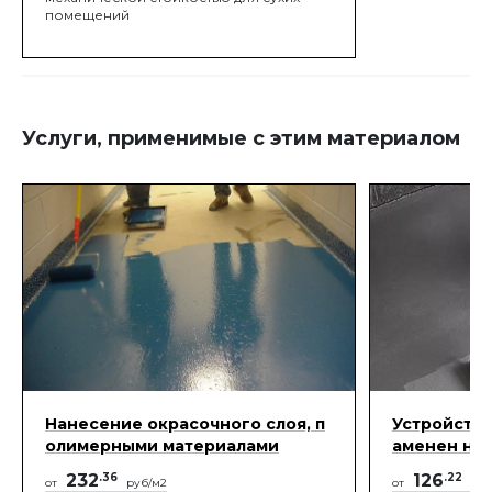
помещений
Услуги, применимые с этим материалом
Нанесение окрасочного слоя, п
Устройство
олимерными материалами
аменен на I
232
.36
126
.22
от
руб/м2
от
руб