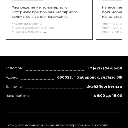
Распределение полимерного
Нанесение пе
материала при помощи молярного
полимерными
валика, согласно инструкции
использовани
нанесения материала.
#полимерные полы
#полимерные п
#краска для бетонного пола
#полимерный на
#краска для бетона
#наливной эпок
#обеспыливание бетонных полов
#эпоксидный на
#краска для бетонного пола износостойкая
#устройство пол
Телефон:
+7 (4212) 94-66-00
Адрес:
680022, г. Хабаровск, ул.Лазо 3Ж
Эл.почта:
dv.vl@floorberg.ru
Часы работы:
с 9:00 до 18:00
Если у вас возникли какие-либо вопросы или вы хотите