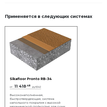
Применяется в следующих системах
Sikafloor Pronto RB-34
11 418
.48
от
руб/м2
Высоконаполненная,
быстротвердеющая, система
напольного покрытия с выcокой
механической стойкостью для сухих