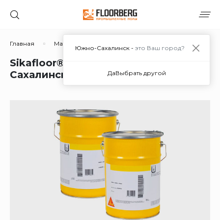
Главная
Материалы
Полимерные составы
Полиме
Южно-Сахалинск -
это Ваш город?
Sikafloor®-16 Pronto в Южно-
Сахалинске
Да
Выбрать другой