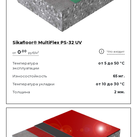
Sikafloor® MultiFlex PS-32 UV
0
.
00
Что входит
2
от
руб/м
Температура
от 5
до 50
°C
эксплуатации
Износостойкость
65
мг.
Температура укладки
от 10
до 30
°C
Толщина
2
мм.