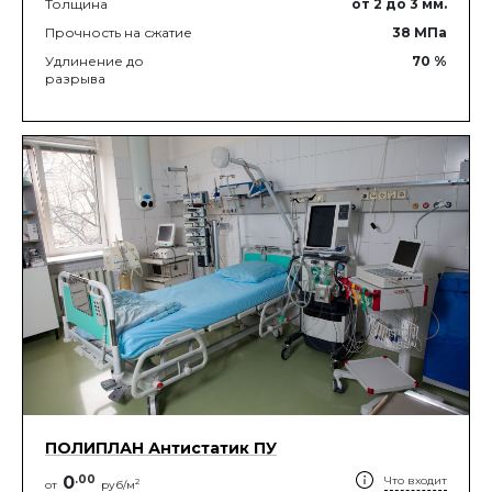
Толщина
от 2
до 3
мм.
Прочность на сжатие
38
МПа
Удлинение до
70
%
разрыва
ПОЛИПЛАН Антистатик ПУ
0
.
00
Что входит
2
от
руб/м