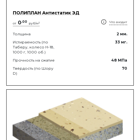
ПОЛИПЛАН Антистатик ЭД
0
.
00
Что входит
2
от
руб/м
Толщина
2
мм.
Истираемость (по
33
мг.
Таберу, колесо Н-18,
1000 г, 1000 об.)
Прочность на сжатие
48
МПа
Твёрдость (по Шору
70
D)