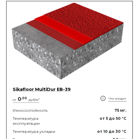
Sikafloor MultiDur EB-39
0
.
00
Что входит
2
от
руб/м
Износостойкость
75
мг.
Температура
от 5
до 50
°C
эксплуатации
Температура укладки
от 10
до 30
°C