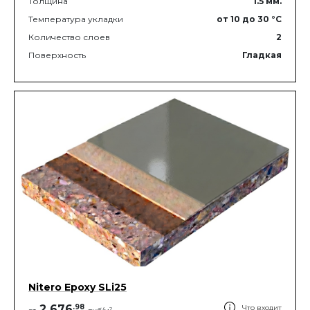
Толщина
1.5
мм.
Температура укладки
от 10
до 30
°C
Количество слоев
2
Поверхность
Гладкая
Nitero Epoxy SLi25
2 676
.
98
Что входит
2