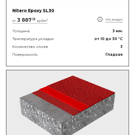
Nitero Epoxy SL30
3 887
.
12
Что входит
2
от
руб/м
Толщина
3
мм.
Температура укладки
от 10
до 30
°C
Количество слоев
3
Поверхность
Гладкая