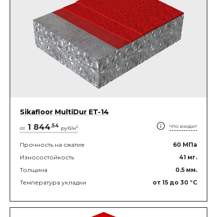
Sikafloor MultiDur ET-14
1 844
.
54
Что входит
2
от
руб/м
Прочность на сжатие
60
МПа
Износостойкость
41
мг.
Толщина
0.5
мм.
Температура укладки
от 15
до 30
°C