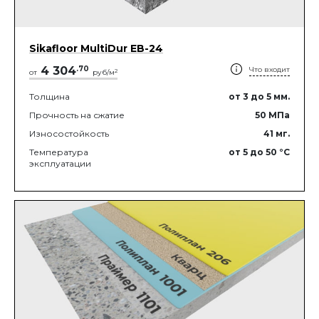
Sikafloor MultiDur EB-24
4 304
.
70
Что входит
2
от
руб/м
Толщина
от 3
до 5
мм.
Прочность на сжатие
50
МПа
Износостойкость
41
мг.
Температура
от 5
до 50
°C
эксплуатации