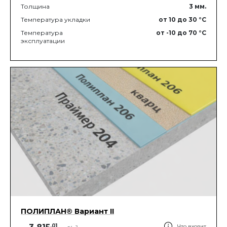
Толщина
3
мм.
Температура укладки
от 10
до 30
°C
Температура
от -10
до 70
°C
эксплуатации
ПОЛИПЛАН® Вариант II
.
01
Что входит
2