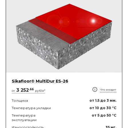
Sikafloor® MultiDur ES-26
3 252
.
66
Что входит
2
от
руб/м
Толщина
от 1.5
до 3
мм.
Температура укладки
от 10
до 30
°C
Температура
от 5
до 50
°C
эксплуатации
Износостойкость
35
мг.