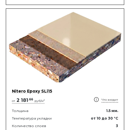
Nitero Epoxy SLi15
2 181
.
66
Что входит
2
от
руб/м
Толщина
1.5
мм.
Температура укладки
от 10
до 30
°C
Количество слоев
3