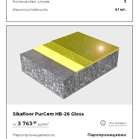
Количество слоев
3
Износостойкость
41
мг.
Sikafloor PurCem HB-26 Gloss
3 763
.
91
Что входит
2
от
руб/м
Паропроницаемость
Паропроницаемо