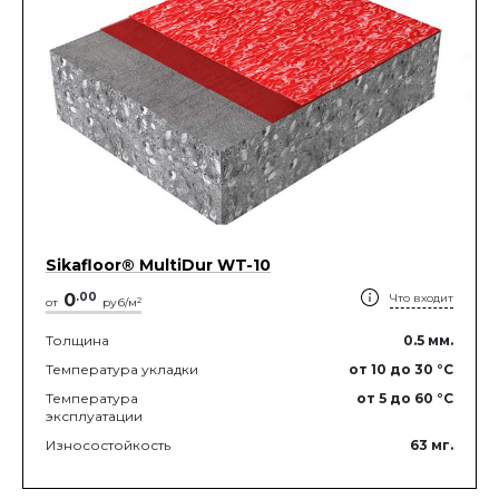
Sikafloor® MultiDur WT-10
0
.
00
Что входит
2
от
руб/м
Толщина
0.5
мм.
Температура укладки
от 10
до 30
°C
Температура
от 5
до 60
°C
эксплуатации
Износостойкость
63
мг.