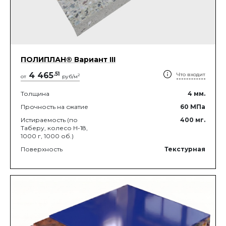
ПОЛИПЛАН® Вариант III
4 465
.
51
Что входит
2
от
руб/м
Толщина
4
мм.
Прочность на сжатие
60
МПа
Истираемость (по
400
мг.
Таберу, колесо Н-18,
1000 г, 1000 об.)
Поверхность
Текстурная