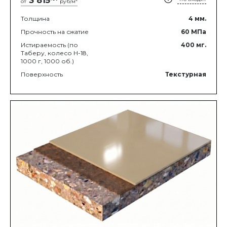
3 815
от
руб/м
Толщина
4
мм.
Прочность на сжатие
60
МПа
Истираемость (по
400
мг.
Таберу, колесо Н-18,
1000 г, 1000 об.)
Поверхность
Текстурная