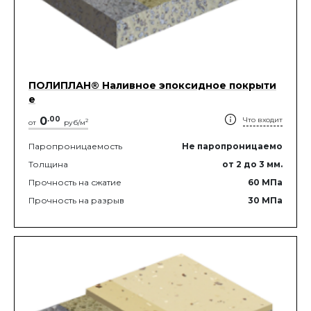
ПОЛИПЛАН® Наливное эпоксидное покрыти
е
0
.
00
Что входит
2
от
руб/м
Паропроницаемость
Не паропроницаемо
Толщина
от 2
до 3
мм.
Прочность на сжатие
60
МПа
Прочность на разрыв
30
МПа