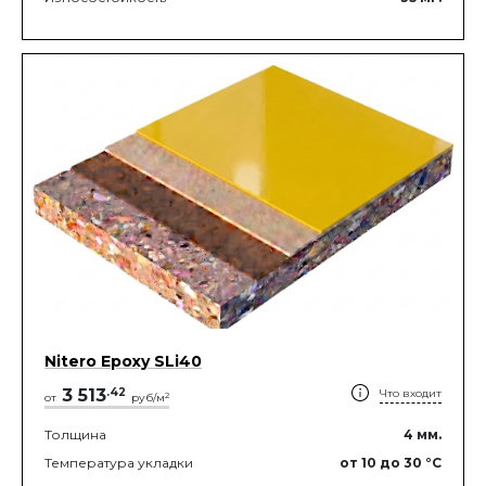
Nitero Epoxy SLi40
3 513
.
42
Что входит
2
от
руб/м
Толщина
4
мм.
Температура укладки
от 10
до 30
°C