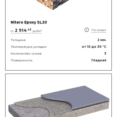
Nitero Epoxy SL20
2 914
.
43
Что входит
2
от
руб/м
Толщина
2
мм.
Температура укладки
от 10
до 30
°C
Количество слоев
3
Поверхность
Гладкая