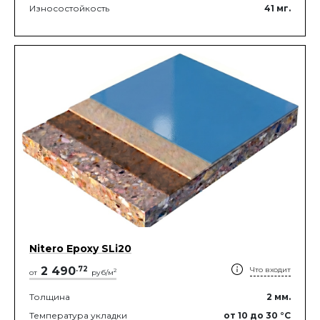
Износостойкость
41
мг.
Nitero Epoxy SLi20
2 490
.
72
Что входит
2
от
руб/м
Толщина
2
мм.
Температура укладки
от 10
до 30
°C