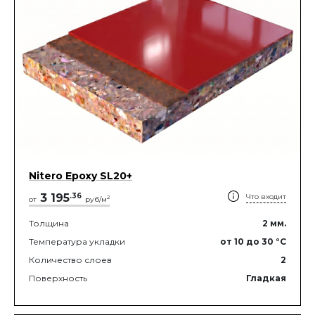
Nitero Epoxy SL20+
3 195
.
36
Что входит
2
от
руб/м
Толщина
2
мм.
Температура укладки
от 10
до 30
°C
Количество слоев
2
Поверхность
Гладкая