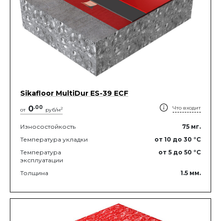
Sikafloor MultiDur ES-39 ECF
0
.
00
Что входит
2
от
руб/м
Износостойкость
75
мг.
Температура укладки
от 10
до 30
°C
Температура
от 5
до 50
°C
эксплуатации
Толщина
1.5
мм.