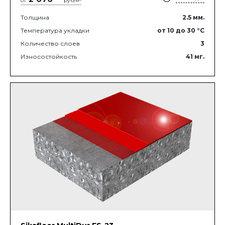
от
руб/м
Толщина
2.5
мм.
Температура укладки
от 10
до 30
°C
Количество слоев
3
Износостойкость
41
мг.