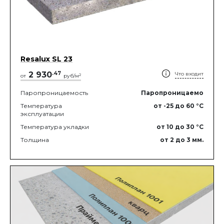
Resalux SL 23
2 930
.
47
Что входит
2
от
руб/м
Паропроницаемость
Паропроницаемо
Температура
от -25
до 60
°C
эксплуатации
Температура укладки
от 10
до 30
°C
Толщина
от 2
до 3
мм.