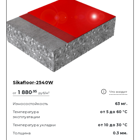
Sikafloor-2540W
1 880
.
95
Что входит
2
от
руб/м
Износостойкость
63
мг.
Температура
от 5
до 60
°C
эксплуатации
Температура укладки
от 10
до 30
°C
Толщина
0.3
мм.