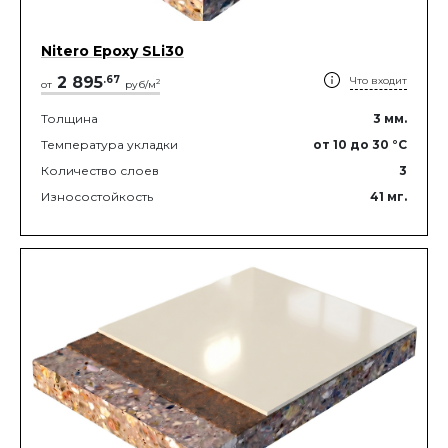
Nitero Epoxy SLi30
2 895
.
67
Что входит
2
от
руб/м
Толщина
3
мм.
Температура укладки
от 10
до 30
°C
Количество слоев
3
Износостойкость
41
мг.