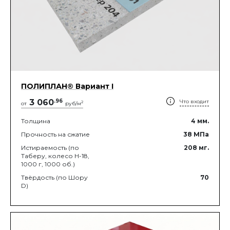
ПОЛИПЛАН® Вариант I
3 060
.
96
Что входит
2
от
руб/м
Толщина
4
мм.
Прочность на сжатие
38
МПа
Истираемость (по
208
мг.
Таберу, колесо Н-18,
1000 г, 1000 об.)
Твёрдость (по Шору
70
D)