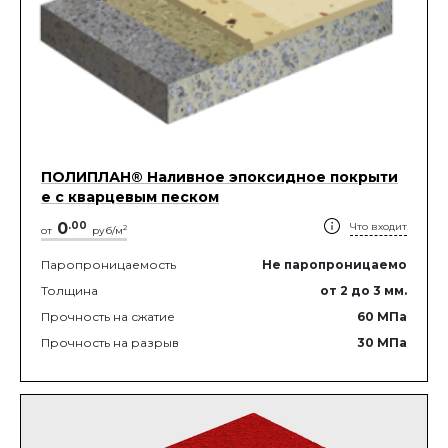
ПОЛИПЛАН® Наливное эпоксидное покрыти
е с кварцевым песком
0
.
00
Что входит
2
от
руб/м
Паропроницаемость
Не паропроницаемо
Толщина
от 2
до 3
мм.
Прочность на сжатие
60
МПа
Прочность на разрыв
30
МПа