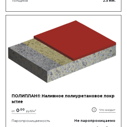
Толщина
2.5
мм.
ПОЛИПЛАН® Наливное полиуретановое покр
ытие
0
.
00
Что входит
2
от
руб/м
Паропроницаемость
Не паропроницаемо