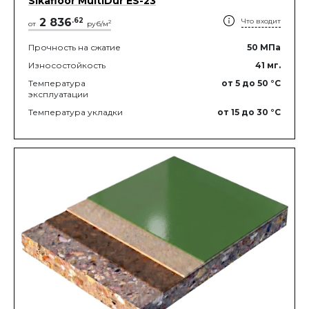
Sikafloor MultiDur ES-23
2 836
.
62
Что входит
2
от
руб/м
Прочность на сжатие
50
МПа
Износостойкость
41
мг.
Температура
от 5
до 50
°C
эксплуатации
Температура укладки
от 15
до 30
°C