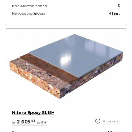
Количество слоев
3
Износостойкость
41
мг.
Nitero Epoxy SL15+
2 605
.
63
Что входит
2
от
руб/м