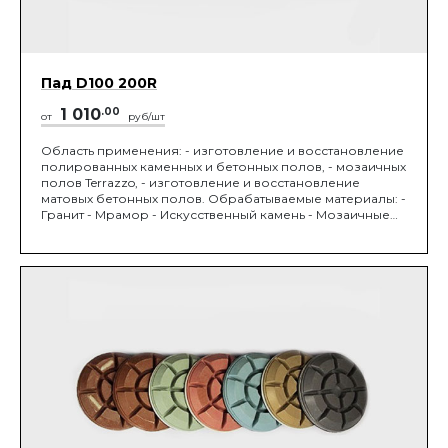
Пад D100 200R
1 010
.00
от
руб/шт
Область применения: - изготовление и восстановление
полированных каменных и бетонных полов, - мозаичных
полов Terrazzo, - изготовление и восстановление
матовых бетонных полов. Обрабатываемые материалы: -
Гранит - Мрамор - Искусственный камень - Мозаичные
полы Terrazzo - Бетон М450 и выше. Устанавливается на
мозаично-шлифовальную машину. Диаметр 100 мм,
зернистость 75/63 мкм.