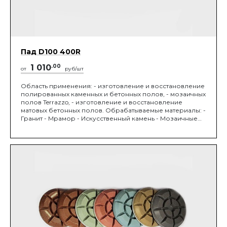
Пад D100 400R
1 010
.00
от
руб/шт
Область применения: - изготовление и восстановление
полированных каменных и бетонных полов, - мозаичных
полов Terrazzo, - изготовление и восстановление
матовых бетонных полов. Обрабатываемые материалы: -
Гранит - Мрамор - Искусственный камень - Мозаичные
полы Terrazzo - Бетон М450 и выше. Устанавливается на
мозаично-шлифовальную машину. Диаметр 100 мм,
зернистость 45/37 мкм.