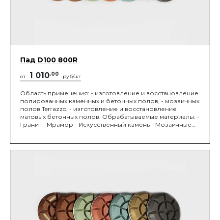
Пад D100 800R
1 010
.00
от
руб/шт
Область применения: - изготовление и восстановление
полированных каменных и бетонных полов, - мозаичных
полов Terrazzo, - изготовление и восстановление
матовых бетонных полов. Обрабатываемые материалы: -
Гранит - Мрамор - Искусственный камень - Мозаичные
полы Terrazzo - Бетон М450 и выше. Устанавливается на
мозаично-шлифовальную машину. Диаметр 100 мм,
зернистость 25/15 мкм.