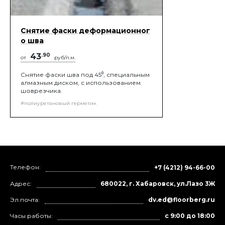
Снятие фаски деформационног
о шва
43
.90
от
руб/п.м.
Снятие фаски шва под 45⁰, специальным
алмазным диском, с использованием
шоврезчика.
#полиуретановый герметик
Телефон:
+7 (4212) 94-66-00
Адрес:
680022, г. Хабаровск, ул.Лазо 3Ж
Эл.почта:
dv.ed@floorberg.ru
Часы работы:
с 9:00 до 18:00