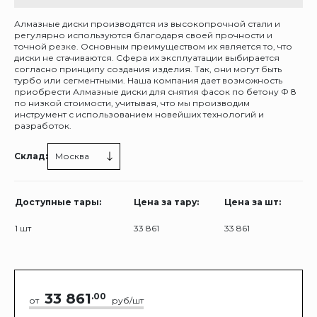
Алмазные диски производятся из высокопрочной стали и
регулярно используются благодаря своей прочности и
точной резке. Основным преимуществом их является то, что
диски не стачиваются. Сфера их эксплуатации выбирается
согласно принципу создания изделия. Так, они могут быть
турбо или сегментными. Наша компания дает возможность
приобрести Алмазные диски для снятия фасок по бетону Ф 8
по низкой стоимости, учитывая, что мы производим
инструмент с использованием новейших технологий и
разработок.
Склад:
Москва
Доступные тары:
Цена за тару:
Цена за шт:
1 шт
33 861
33 861
33 861
.00
от
руб/шт