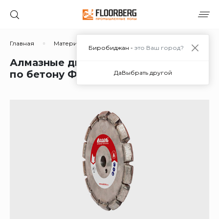
Главная
Материалы
Дополнительные материалы
Биробиджан -
это Ваш город?
Алмазные диски для снятия фасок
по бетону Ф 8 в Биробиджане
Да
Выбрать другой