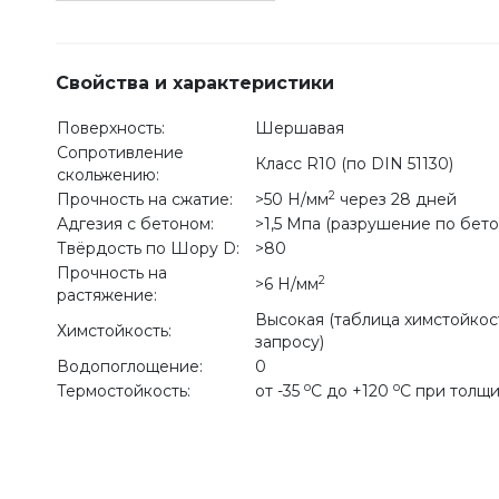
Свойства и характеристики
Поверхность:
Шершавая
Сопротивление
Класс R10 (по DIN 51130)
скольжению:
2
Прочность на сжатие:
>50 Н/мм
через 28 дней
Адгезия с бетоном:
>1,5 Мпа (разрушение по бето
Твёрдость по Шору D:
>80
Прочность на
2
>6 Н/мм
растяжение:
Высокая (таблица химстойкос
Химстойкость:
запросу)
Водопоглощение:
0
o
o
Термостойкость:
от -35
С до +120
С при толщ