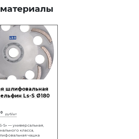
 материалы
ая шлифовальная
ельфин Ls-S Ø180
00
руб/шт
S-S» — универсальная,
ального класса,
лифовальная чашка