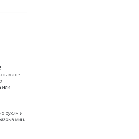
!
ыть выше
о
 или
о сухим и
разрыв мин.