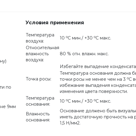
Условия применения
Температура
o
o
10
С мин./ +30
С макс.
воздуха:
Относительная
влажность
80 % отн. влажн. макс.
воздуха:
ну)
Избегайте выпадение конденсата
Температура основания должна б
o
Точка росы:
точки росы не менее чем на 3
С в
избежание выпадения конденсата
ти по
изменения цвета поверхности.
Температура
o
o
10
С мин./ +30
С макс.
основания:
ине 9мм
Основание должено быть визуальн
Влажность
иметь достаточную прочность на 
основания:
1,5 Н/мм2.