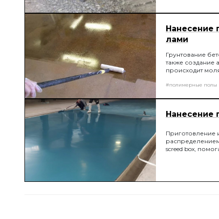
Нанесение 
лами
Грунтование бет
также создание 
происходит мол
#полимерные полы
Нанесение 
Приготовление 
распределением 
screed box, пом
обработкой нео