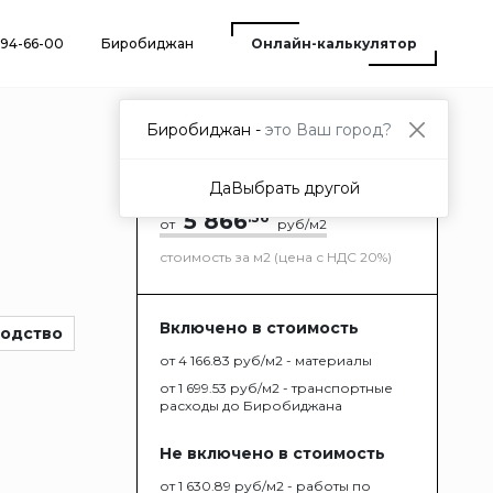
) 94-66-00
Биробиджан
Онлайн-калькулятор
Биробиджан -
это Ваш город?
Да
Выбрать другой
5 866
.36
от
руб/м2
стоимость за м2 (цена с НДС 20%)
Включено в стоимость
водство
от 4 166.83 руб/м2 - материалы
от 1 699.53 руб/м2 - транспортные
расходы до Биробиджана
Не включено в стоимость
от 1 630.89 руб/м2 - работы по