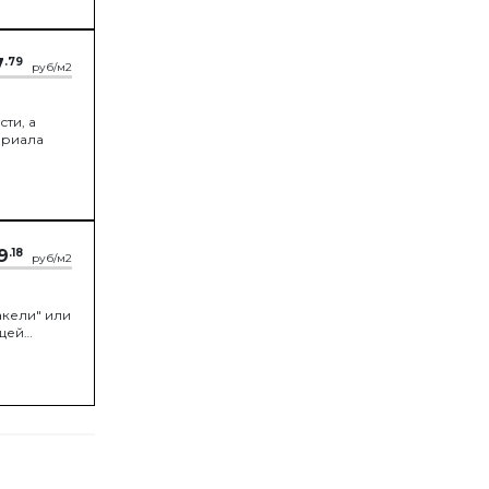
7
.79
руб/м2
ти, а
ериала
9
.18
руб/м2
кели" или
ющей