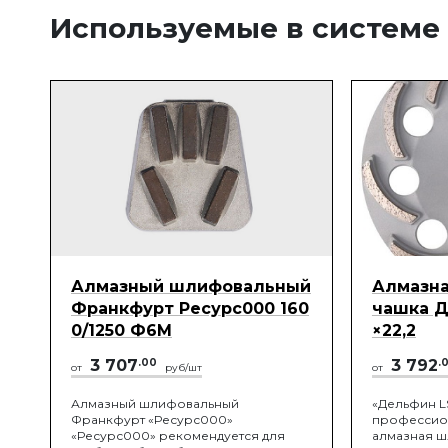
Используемые в системе
Алмазный шлифовальный
Алмазн
Франкфурт Ресурс000 160
чашка Д
0/1250 Ф6М
×22,2
3 707
.00
3 792
.
от
руб/шт
от
Алмазный шлифовальный
«Дельфин L
Франкфурт «Ресурс000»
профессион
«Ресурс000» рекомендуется для
алмазная ш