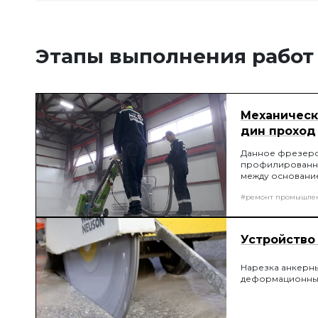
Этапы выполнения работ
Механическ
дин проход
Данное фрезеров
профилированну
между основани
#ремонт промышле
Устройство
Нарезка анкерны
деформационны