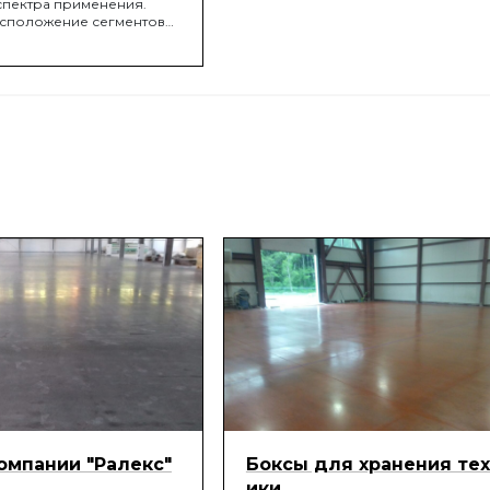
пектра применения.
сположение сегментов
ет эффективному выносу
риферию. Корпус чашки
из высокопрочного
го алюминия, что делает
% легче традиционных.
ельно облегчает работу в
 положениях: шлифовка
ка.
омпании "Ралекс"
Боксы для хранения те
ики