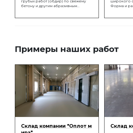
грубых работ (обдир) по свежему
широкого с
бетону и другим абразивным
Форма и ра
материалам. Металлическая связка,
способству
легированная вольфрамом, и
пыли на пе
высокопрочные алмазные порошки
выполнен 
обеспечивают высокую скорость
авиационно
съёма обрабатываемого материала
ее на 20-30
и высокий ресурс.
Это значит
неудобных
стен, потол
Примеры наших работ
Склад компании "Оплот м
Склад к
ира"