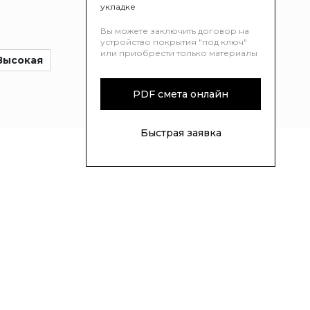
укладке
Вы можете заключить договор на
устройство покрытия "под ключ"
или приобрести только материалы
Высокая
PDF смета онлайн
Быстрая заявка