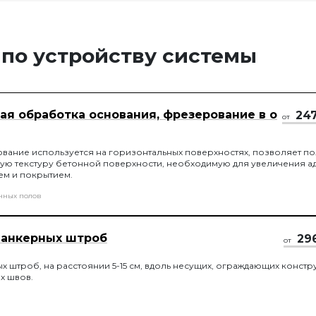
 по устройству системы
ая обработка основания, фрезерование в о
24
от
ание используется на горизонтальных поверхностях, позволяет по
ю текстуру бетонной поверхности, необходимую для увеличения а
ем и покрытием.
нных полов
 анкерных штроб
29
от
х штроб, на расстоянии 5-15 см, вдоль несущих, ограждающих констр
х швов.