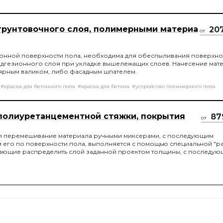
грунтовочного слоя, полимерными материа
20
от
онной поверхности пола, необходима для обеспыливания поверхнос
адгезионного слоя при укладке вышележащих слоев. Нанесение мат
ярным валиком, либо фасадным шпателем.
#краска для бетонного пола
#краска для бетона
#устройство полимерного пола
полиуретанцементной стяжки, покрытия
87
от
и перемешивание материала ручными миксерами, с последующим
его по поверхности пола, выполняется с помощью специальной "ра
огающие распределить слой заданной проектом толщины, с последу
бходимым инструментом.