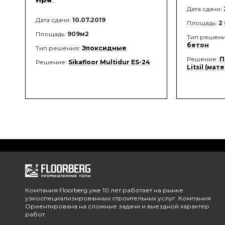
Дата сдачи:
Дата сдачи:
10.07.2019
Площадь:
2
Площадь:
909м2
Тип решен
бетон
Тип решения:
Эпоксидные
Решение:
П
Решение:
Sikafloor Multidur ES-24
Litsil (ма
Компания Floorberg уже 10 лет работает на рынке
узкоспециализированных строительных услуг. Компания
Ориентирована на сложные задачи и выездной характер
работ.