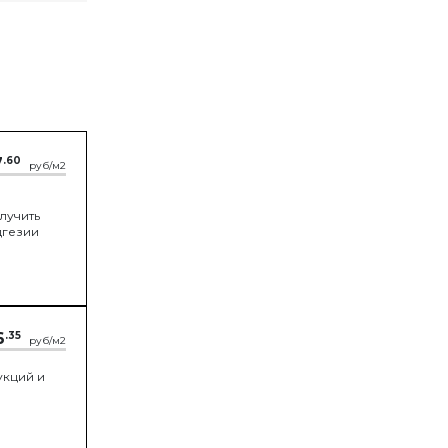
7
.60
руб/м2
лучить
дгезии
6
.35
руб/м2
укций и