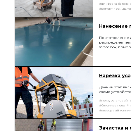
#шлифовка бетона
#ремонт промышле
Нанесение 
Приготовление 
распределением 
screed box, пом
обработкой нео
Нарезка ус
Данный этап вкл
схеме устройств
#полиуретановый г
#бетонные полы
#п
#кварцевый топпин
Зачистка и