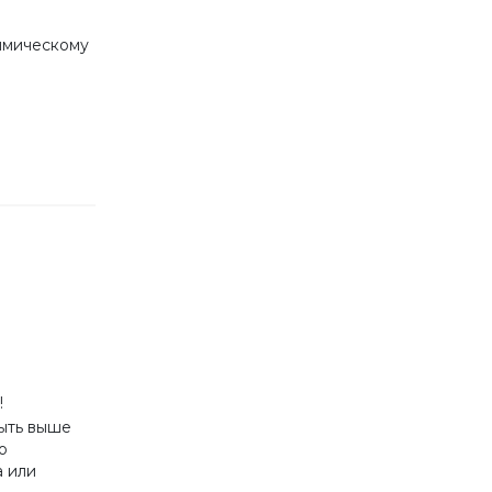
химическому
!
ыть выше
о
 или