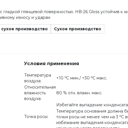
 гладкой глянцевой поверхностью. HB-26 Gloss устойчив к 
ивному износу и ударам
 сухое производство
Сухое производство
Условия применения
Температура
o
o
+10
С мин./ +30
С макс.
воздуха:
Относительная
влажность
80 % отн. влажн. макс.
воздуха:
Избегайте выпадение конденсата
Температура основания должна б
o
Точка росы:
точки росы не менее чем на 3
С в
избежание выпадения конденсата