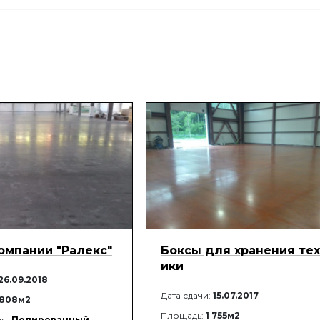
кирпичных и каменных основаниях
омпании "Ралекс"
Боксы для хранения те
ики
26.09.2018
Дата сдачи:
15.07.2017
 808м2
Площадь:
1 755м2
ия:
Полированный