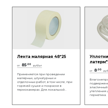
Лента малярная 48*25
Уплотни
латерм"
85
.00
от
руб/шт
8
.00
от
руб
Применяется при проведении
малярных, штукатурных и
Влагонепр
отделочных работ, в том числе, при
подверженн
горячей сушке и покраске в
эластичный
термокамерах. Для локальной
утепления 
защиты поверхностей при окраске,
герметика.
временной герметизации швов и
трещин, склеивании различных
поверхностей, заклейки окон и т.д.