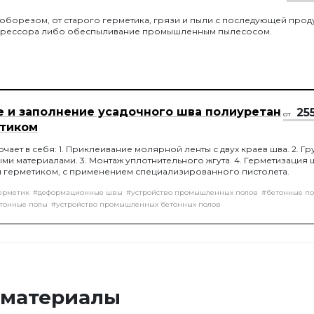
оборезом, от старого герметика, грязи и пыли с последующей прод
рессора либо обеспыливание промышленным пылесосом.
е и заполнение усадочного шва полиуретан
25
от
тиком
чает в себя: 1. Приклеивание молярной ленты с двух краев шва. 2. Г
ми материалами. 3. Монтаж уплотнительного жгута. 4. Герметизация 
 герметиком, с применением специализированного пистолета.
ерметик
#деформационные швы
#устройство промышленных полов
#бетонные п
тонные полы
#устройство промышленных бетонных полов
 материалы