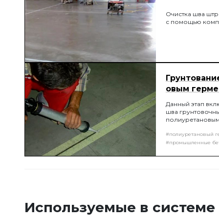
Очистка шва штр
с помощью комп
Грунтовани
овым герме
Данный этап вклю
шва грунтовочны
полиуретановым
#полиуретановый г
#промышленные бе
Используемые в системе