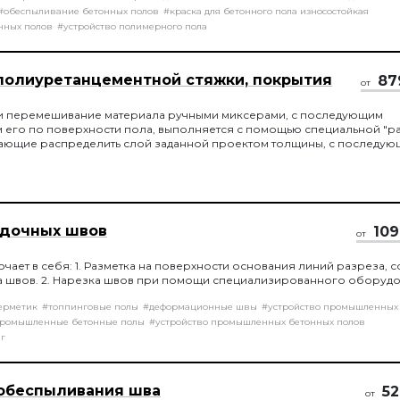
#обеспыливание бетонных полов
#краска для бетонного пола износостойкая
нных полов
#устройство полимерного пола
полиуретанцементной стяжки, покрытия
87
от
и перемешивание материала ручными миксерами, с последующим
его по поверхности пола, выполняется с помощью специальной "ра
огающие распределить слой заданной проектом толщины, с последу
бходимым инструментом.
адочных швов
109
от
ючает в себя: 1. Разметка на поверхности основания линий разреза, 
а швов. 2. Нарезка швов при помощи специализированного оборудо
ерметик
#топпинговые полы
#деформационные швы
#устройство промышленных
ромышленные бетонные полы
#устройство промышленных бетонных полов
г
 обеспыливания шва
52
от