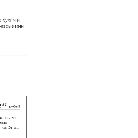
 сухим и
разрыв мин.
2
.57
руб/м2
альными
елью
чка. Оно