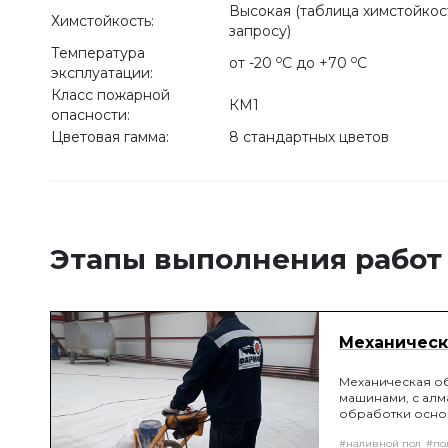
Высокая (таблица химстойкос
Химстойкость:
запросу)
Температура
o
o
от -20
С до +70
С
эксплуатации:
Класс пожарной
КМ1
опасности:
Цветовая гамма:
8 стандартных цветов
Этапы выполнения работ
Механическ
Механическая о
машинами, с алм
обработки основ
образовывает пл
#наливной пол
#по
соединению пок