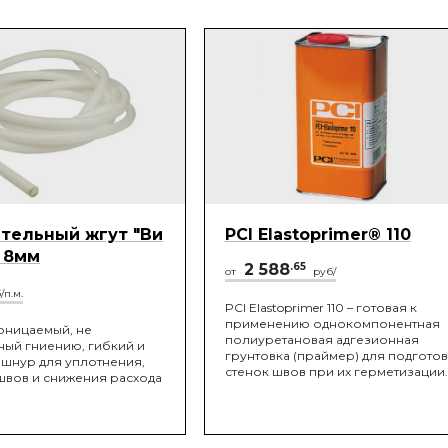
тельный жгут "Ви
PCI Elastoprimer® 110
 8мм
2 588
.65
от
руб/
/п.м.
PCI Elastoprimer 110 – готовая к
применению однокомпонентная
оницаемый, не
полиуретановая адгезионная
ый гниению, гибкий и
грунтовка (праймер) для подгото
 шнур для уплотнения,
стенок швов при их герметизации.
швов и снижения расхода
PCI Elastoprimer 110 предназначена
для улучшения адгезии
полиуретановых и силиконовых
герметиков MasterFlex на бетонных