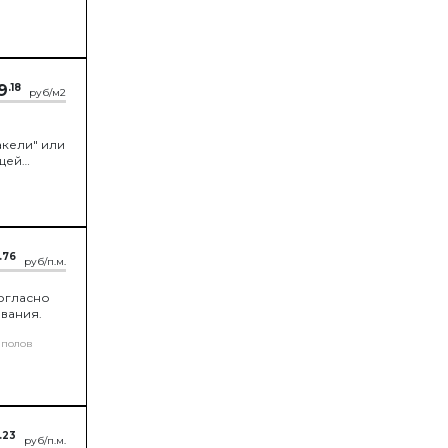
9
.18
руб/м2
кели" или
ющей
.76
руб/п.м.
согласно
вания.
 полов
.23
руб/п.м.