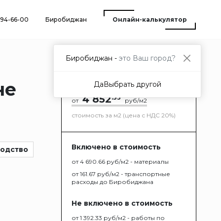
) 94-66-00
Биробиджан
Онлайн-калькулятор
Биробиджан -
это Ваш город?
не
Да
Выбрать другой
4 852
.33
от
руб/м2
стоимость за м2 (цена с НДС 20%)
Включено в стоимость
водство
от 4 690.66 руб/м2 - материалы
от 161.67 руб/м2 - транспортные
расходы до Биробиджана
Не включено в стоимость
от 1 392.33 руб/м2 - работы по