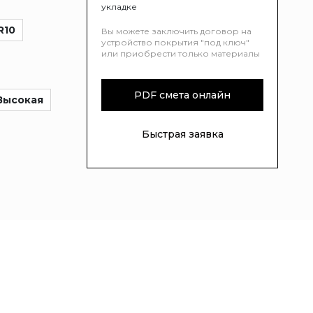
укладке
R10
Вы можете заключить договор на
устройство покрытия "под ключ"
или приобрести только материалы
PDF смета онлайн
Высокая
Быстрая заявка