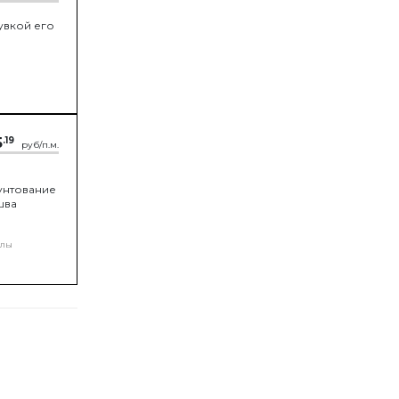
увкой его
5
.19
руб/п.м.
рунтование
шва
олы