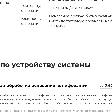
изменения цвета поверхности.
ти по
Температура
o
o
+10
С мин./ +30
С макс.
основания:
Основание должно быть визуально
Влажность
иметь достаточную прочность на 
основания:
1,5 Н/мм2.
 по устройству системы
ая обработка основания, шлифование
34
от
бработка основания (шлифование поверхности основания, шлифов
азными или корундовыми сегментами необходимой зернистости). Ц
ания является удаление с бетонной поверхности цементного моло
енку на бетонной поверхности, которая препятствует монолитному
лимерный наливной пол
#краска для бетонного пола
#наливной эпоксидный пол
рытия и основы.