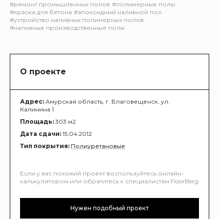
#ремонт промышленных полов
#полимерные полы
#краска для бетона
#эпоксидный наливной пол
#устройство наливных полимерных полов
#наливные производственные полы
О проекте
Адрес:
Амурская область, г. Благовещенск, ул.
Калинина 1
Площадь:
303 м2
Дата сдачи:
15.04.2012
Тип покрытия:
Полиуретановые
Если у вас похожий проект воспользуйтесь онлайн-
калькулятором или обратитесь к специалистам FloorBerg
Нужен подобный проект