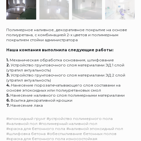
Полимерное наливное, декоративное покрытие на основе
полиуретана, с комбинацией 2-х цветов и полимерным
покрытием стойки администратора
Наша компания выполнила следующие работы:
1.
Механическая обработка основания, шлифование
2.
Устройство грунтовочного слоя материалами ЭД 1 слой
(утратил актуальность)
3.
Устройство грунтовочного слоя материалами ЭД 2 слой
(утратил актуальность)
4.
Нанесение порозапечатывающего слоя составами на
основе эпоксидных или полиуретановых смол
5.
Нанесение наливного слоя полимерными материалами
6.
Всыпка декоративной крошки
7.
Нанесение лака
#эпоксидный грунт
#устройство полимерного пола
#наливной пол
#полимерный наливной пол
#краска для бетонного пола
#наливной эпоксидный пол
#шлифовка бетона
#обеспыливание бетонных полов
#краска для бетонного пола износостойкая