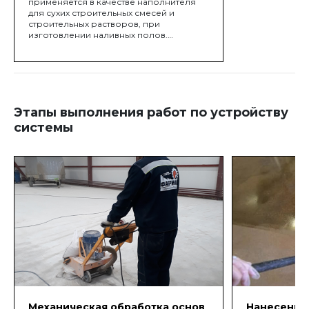
применяется в качестве наполнителя
для сухих строительных смесей и
строительных растворов, при
изготовлении наливных полов.
Широкое применение кварцевый
песок окатанный получил в качестве
заполнителя для детских и спортивных
площадок, полей для гольфа и конных
манежей.
Этапы выполнения работ по устройству
системы
Механическая обработка основ
Нанесение 