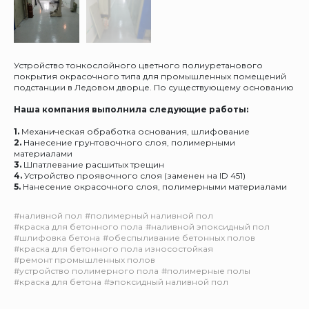
Устройство тонкослойного цветного полиуретанового
покрытия окрасочного типа для промышленных помещений
подстанции в Ледовом дворце. По существующему основанию
Наша компания выполнила следующие работы:
1.
Механическая обработка основания, шлифование
2.
Нанесение грунтовочного слоя, полимерными
материалами
3.
Шпатлевание расшитых трещин
4.
Устройство проявочного слоя (заменен на ID 451)
5.
Нанесение окрасочного слоя, полимерными материалами
#наливной пол
#полимерный наливной пол
#краска для бетонного пола
#наливной эпоксидный пол
#шлифовка бетона
#обеспыливание бетонных полов
#краска для бетонного пола износостойкая
#ремонт промышленных полов
#устройство полимерного пола
#полимерные полы
#краска для бетона
#эпоксидный наливной пол