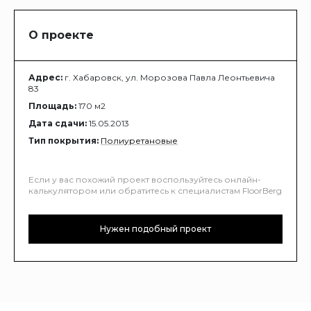
О проекте
Адрес:
г. Хабаровск, ул. Морозова Павла Леонтьевича
83
Площадь:
170 м2
Дата сдачи:
15.05.2013
Тип покрытия:
Полиуретановые
Если у вас похожий проект воспользуйтесь онлайн-
калькулятором или обратитесь к специалистам FloorBerg
Нужен подобный проект