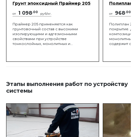
Грунт эпоксидный Праймер 205
Полиплан 
1 098
.00
968
.00
от
руб/кг.
от
ру
Праймер 205 применяется как
Полиплан 206
грунтовочный состав с высокими
покрытие. Дв
изолирующими и адгезионными
композиция д
свойствами при устройстве
монолитных п
тонкослойных, монолитных и
содержит орг
высоконаполненных эпоксидных,
Полиплан 206
полиуретановых, полимочевинных
промежуточны
покрытий бетонных и металлических
системах бес
поверхностей в промышленных,
коммерческих, жилых и общественных
зданиях и сооружениях, на объектах
транспортной инфраструктуры, складах,
паркингах, коллекторах, искусственных
Этапы выполнения работ по устройству
водоемах и т.д.
системы