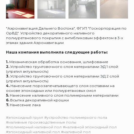
"Аэронавигация Дальнего Востока", ФГУП "Госкорпорация по
ОрВД". Устройство декоративного наливного
полиуретанового покрытия с антибликовым эффектом в 3-х
этажах здания Аэронавигации
Наша компания выполнила следующие работы:
1.
Механическая обработка основания, шлифование
2.
Устройство грунтовочного слоя материалами ЭД 1 слой
(утратил актуальность)
3.
Устройство грунтовочного слоя материалами ЭД 2 слой
(утратил актуальность)
4.
Нанесение порозапечатывающего слоя составами на
основе эпоксидных или полиуретановых смол
5.
Нанесение наливного слоя полимерными материалами
6.
Всыпка декоративной крошки
7.
Нанесение лака
#эпоксидный грунт
#устройство полимерного пола
#наливные производственные полы
#полимерный наливной пол
#наливной эпоксидный пол
#эпоксидный наливной пол
#наливной пол