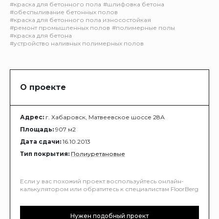
#краска для бетонного пола
#шлифовка бетона
#обеспыливание бетонных полов
#краска для бетонного пола износостойкая
#ремонт промышленных полов
#полимерные полы
#краска для бетона
#устройство наливных полимерных полов
О проекте
Адрес:
г. Хабаровск, Матвеевское шоссе 28А
Площадь:
907 м2
Дата сдачи:
16.10.2013
Тип покрытия:
Полиуретановые
Если у вас похожий проект воспользуйтесь онлайн-
калькулятором или обратитесь к специалистам FloorBerg
Нужен подобный проект