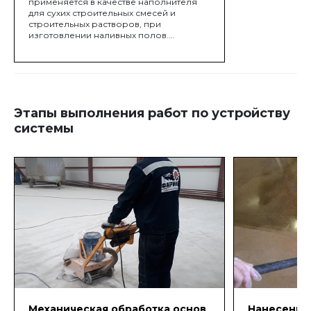
применяется в качестве наполнителя
для сухих строительных смесей и
строительных растворов, при
изготовлении наливных полов.
Широкое применение кварцевый
песок окатанный получил в качестве
заполнителя для детских и спортивных
площадок, полей для гольфа и конных
манежей.
Этапы выполнения работ по устройству
системы
Механическая обработка основ
Нанесение 