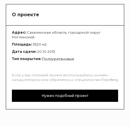
О проекте
Адрес:
Сахалинская область, городской округ
Ноглинский
Площадь:
3520 м2
Дата сдачи:
20.10.2013
Тип покрытия:
Полиуретановые
Если у вас похожий проект воспользуйтесь онлайн-
калькулятором или обратитесь к специалистам FloorBerg
Нужен подобный проект