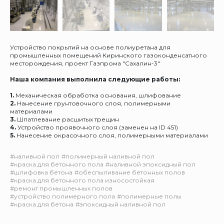
Устройство покрытий на основе полиуретана для
промышленных помещений Киринского газоконденсатного
месторождения, проект Газпрома "Сахалин-3"
Наша компания выполнила следующие работы:
1.
Механическая обработка основания, шлифование
2.
Нанесение грунтовочного слоя, полимерными
материалами
3.
Шпатлевание расшитых трещин
4.
Устройство проявочного слоя (заменен на ID 451)
5.
Нанесение окрасочного слоя, полимерными материалами
#наливной пол
#полимерный наливной пол
#краска для бетонного пола
#наливной эпоксидный пол
#шлифовка бетона
#обеспыливание бетонных полов
#краска для бетонного пола износостойкая
#ремонт промышленных полов
#устройство полимерного пола
#полимерные полы
#краска для бетона
#эпоксидный наливной пол