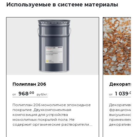
Используемые в системе материалы
Полиплан 206
Декоратив
968
.00
1 039
.00
от
руб/кг.
от
Полиплан 206 монолитное эпоксидное
Декоративные
покрытие. Двухкомпонентная
фракциониро
композиция для устройства
высушенной о
монолитных покрытий пола. Не
применяемые 
содержит органические растворители.
декоративно-
Полиплан 206 применяется как
отделке стен 
промежуточный и покрывной слой в
полиуретанов