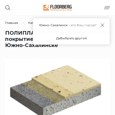
Главная
Каталог решений
Эпоксидные
ПОЛИПЛАН
Южно-Сахалинск -
это Ваш город?
ПОЛИПЛАН® Наливное эпоксидное
покрытие с кварцевым песком в
Да
Выбрать другой
Южно-Сахалинске