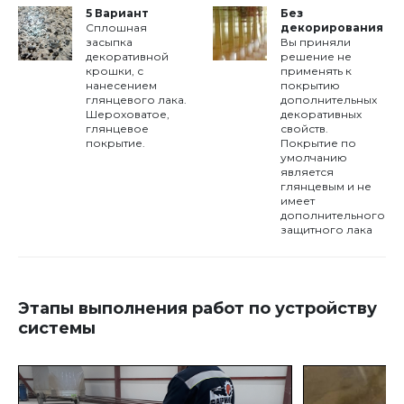
5 Вариант
Без
Сплошная
декорирования
засыпка
Вы приняли
декоративной
решение не
крошки, с
применять к
нанесением
покрытию
глянцевого лака.
дополнительных
Шероховатое,
декоративных
глянцевое
свойств.
покрытие.
Покрытие по
умолчанию
является
глянцевым и не
имеет
дополнительного
защитного лака
Этапы выполнения работ по устройству
системы