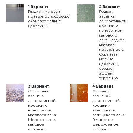
1 Вариант
2 Вариант
Гладкая, матовая
Редкая
поверхность.Хорошо
засыпка
скрывает мелкие
декоративной
царапины.
крошки, с
нанесением
матового
лака. Гладкое,
матовая
поверхность.
Скрывает
мелкие
царапины,
создает
эффект
терраццо.
3 Вариант
4 Вариант
Сплошная
С редкой
засыпка
засыпкой
декоративной
декоративной
крошки, с
крошки и
нанесением
нанесением
матового лака.
глянцевого лака.
Шероховатое,
Глянцевое
матовое
шероховатое
покрытие.
покрытие.