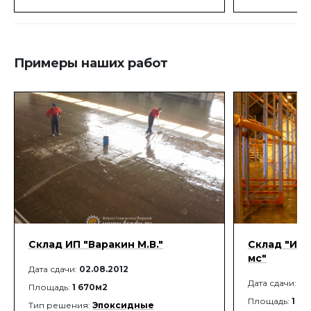
системах бесшовных монолитных покры
материалов. 
поставляются
(монохромные)
разных цветов
Примеры наших работ
Склад ИП "Варакин М.В."
Склад "Ист
мс"
Дата сдачи:
02.08.2012
Дата сдачи:
17
Площадь:
1 670м2
Площадь:
1 3
Тип решения:
Эпоксидные