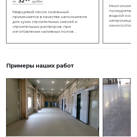
32
от
руб/кг.
Многокомпон
полиуретанов
Кварцевый песок окатанный
водной основ
применяется в качестве наполнителя
непроницаему
для сухих строительных смесей и
износостойку
строительных растворов, при
изготовлении наливных полов.
Широкое применение кварцевый
песок окатанный получил в качестве
заполнителя для детских и спортивных
площадок, полей для гольфа и конных
манежей.
Примеры наших работ