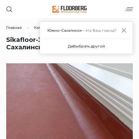
Главная
Каталог решений
Полимерцементные
Si
Южно-Сахалинск -
это Ваш город?
Sikafloor-31 PurCem в Южно-
Сахалинске
Да
Выбрать другой