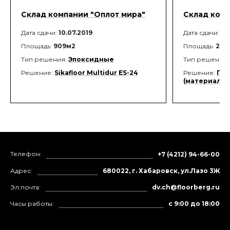
Склад компании "Оплот мира"
Склад комп
Дата сдачи:
10.07.2019
Дата сдачи:
26
Площадь:
909м2
Площадь:
2 8
Тип решения:
Эпоксидные
Тип решения
Решение:
Sikafloor Multidur ES-24
Решение:
Пол
(материалы 
Телефон:
+7 (4212) 94-66-00
Адрес:
680022, г. Хабаровск, ул.Лазо 3Ж
Эл.почта:
dv.ch@floorberg.ru
Часы работы:
с 9:00 до 18:00