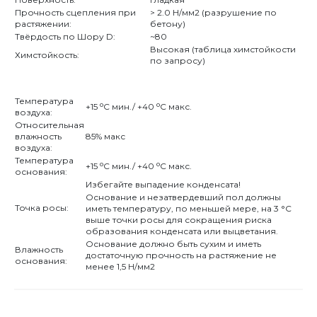
Прочность сцепления при
> 2.0 Н/мм2 (разрушение по
растяжении:
бетону)
Твёрдость по Шору D:
~80
Высокая (таблица химстойкости
Химстойкость:
по запросу)
Температура
o
o
+15
С мин./ +40
С макс.
воздуха:
Относительная
влажность
85% макс
воздуха:
Температура
o
o
+15
С мин./ +40
С макс.
основания:
Избегайте выпадение конденсата!
Основание и незатвердевший пол должны
Точка росы:
иметь температуру, по меньшей мере, на 3 °C
выше точки росы для сокращения риска
образования конденсата или выцветания.
Основание должно быть сухим и иметь
Влажность
достаточную прочность на растяжение не
основания:
менее 1,5 Н/мм2