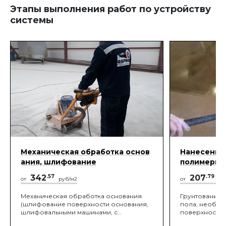
Этапы выполнения работ по устройству
системы
Механическая обработка основ
Нанесение 
ания, шлифование
полимерны
342
.57
207
.79
от
руб/м2
от
ру
Механическая обработка основания
Грунтование 
(шлифование поверхности основания,
пола, необхо
шлифовальными машинами, с
поверхности, 
алмазными или корундовыми
адгезионного