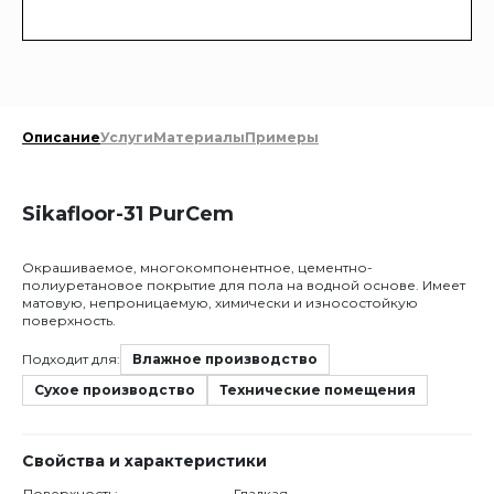
Описание
Услуги
Материалы
Примеры
Sikafloor-31 PurCem
Окрашиваемое, многокомпонентное, цементно-
полиуретановое покрытие для пола на водной основе. Имеет
матовую, непроницаемую, химически и износостойкую
поверхность.
Подходит для:
Влажное производство
Сухое производство
Технические помещения
Свойства и характеристики
Поверхность:
Гладкая