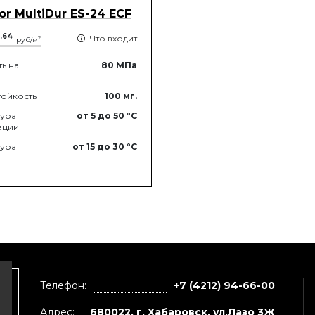
oor MultiDur ES-24 ECF
.
64
Что входит
2
руб/м
ь на
80
МПа
ойкость
100
мг.
тура
от 5
до 50
°C
ации
тура
от 15
до 30
°C
Телефон:
+7 (4212) 94-66-00
Адрес:
680022, г. Хабаровск, ул.Лазо 3Ж