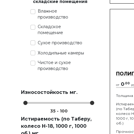
складские помещения
Влажное
производство
Складское
помещение
Сухое производство
Холодильные камеры
Чистое и сухое
производство
ПОЛИП
0
.
00
от
р
Износостойкость мг.
Толщина
Истираем
(по Табе
35
-
100
колесо Н-
1000 г, 1
Истираемость (по Таберу,
об.)
колесо Н-18, 1000 г, 1000
Прочност
об.) мг.