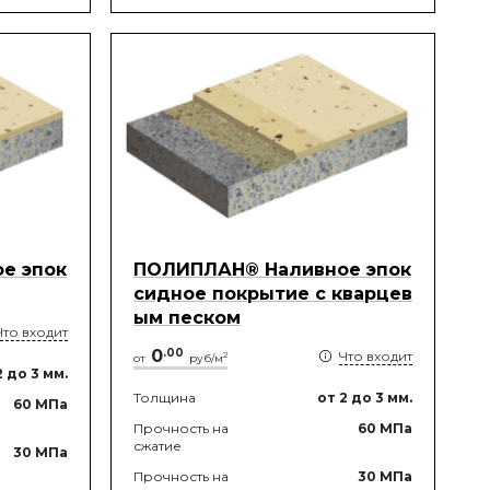
е эпок
ПОЛИПЛАН® Наливное эпок
сидное покрытие с кварцев
ым песком
Что входит
0
.
00
Что входит
2
от
руб/м
2
до 3
мм.
Толщина
от 2
до 3
мм.
60
МПа
Прочность на
60
МПа
сжатие
30
МПа
Прочность на
30
МПа