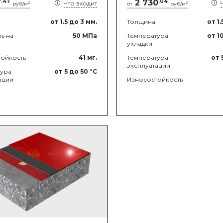
7
.
47
2 730
.
04
Что входит
2
2
руб/м
от
руб/м
от 1.5
до 3
мм.
Толщина
от 1.
ь на
50
МПа
Температура
от 1
укладки
ойкость
41
мг.
Температура
от 
эксплуатации
тура
от 5
до 50
°C
ации
Износостойкость