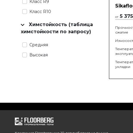
Класс R9
Sikafl
Класс R10
5 375
от
Химстойкость (таблица
Прочност
химстойкости по запросу)
сжатие
Износост
Средняя
Темпера
эксплуат
Высокая
Темпера
укладки
Компания Floorberg уже 10 лет работает на рынке