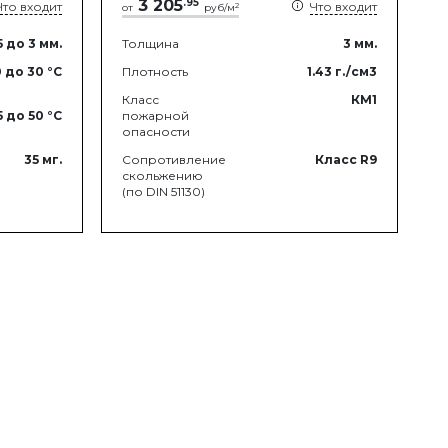
3 205
.
95
Что входит
Что входит
2
от
руб/м
5
до 3
мм.
Толщина
3
мм.
0
до 30
°C
Плотность
1.43
г./см3
Класс
КМ1
5
до 50
°C
пожарной
опасности
35
мг.
Сопротивление
Класс R9
скольжению
(по DIN 51130)