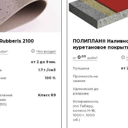
 Rubberis 2100
ПОЛИПЛАН® Наливно
иуретановое покрыт
Что входит
2
уб/м
0
.
00
2
от
руб/м
от 2
до 9
мм.
Толщина
от 
ь
1.7
г./см3
Прочность на
ние
100
%
сжатие
Удлинение до
разрыва
вление
Класс R9
нию
Истираемость
130)
(по Таберу,
колесо Н-18,
1000 г, 1000
об.)