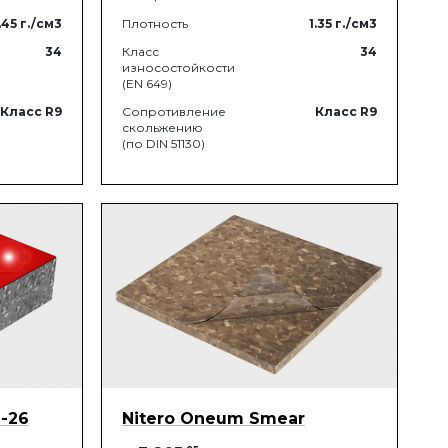
.45
г./см3
Плотность
1.35
г./см3
34
Класс
34
износостойкости
(EN 649)
Класс R9
Сопротивление
Класс R9
скольжению
(по DIN 51130)
S-26
Nitero Oneum Smear