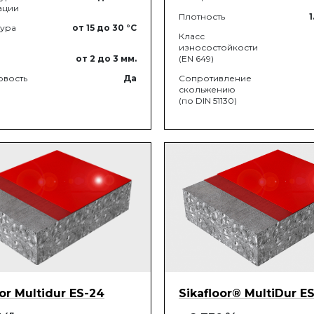
ации
Плотность
1
тура
от 15
до 30
°C
Класс
износостойкости
от 2
до 3
мм.
(EN 649)
овость
Да
Сопротивление
скольжению
(по DIN 51130)
oor Multidur ES-24
Sikafloor® MultiDur E