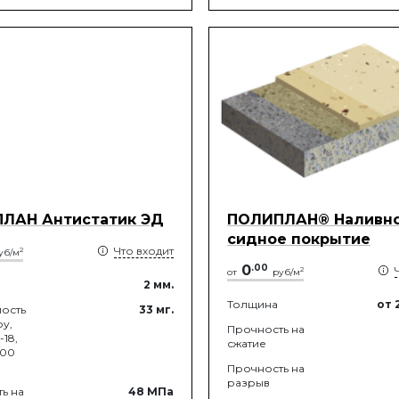
ЛАН Антистатик ЭД
ПОЛИПЛАН® Наливно
сидное покрытие
Что входит
2
уб/м
0
.
00
2
от
руб/м
2
мм.
Толщина
от 
ость
33
мг.
ру,
Прочность на
18,
сжатие
000
Прочность на
разрыв
ь на
48
МПа