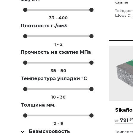
сжатие
Твёрдост
Шору D)
33
-
400
Плотность г./см3
1
-
2
Прочность на сжатие МПа
38
-
80
Температура укладки °C
10
-
30
Толщина мм.
Sikafl
791
.
7
от
2
-
9
Безыскровость
Темпера