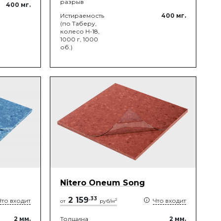
разрыв
400
мг.
Истираемость
400
мг.
(по Таберу,
колесо Н-18,
1000 г, 1000
об.)
Nitero Oneum Song
2 159
.
33
Что входит
Что входит
2
от
руб/м
2
мм.
Толщина
2
мм.