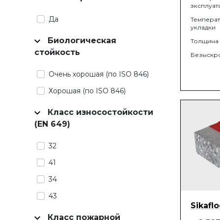
эксплуат
Да
Темпера
укладки
Биологическая
Толщина
стойкость
Безыскр
Очень хорошая (по ISO 846)
Хорошая (по ISO 846)
Класс износостойкости
(EN 649)
32
41
34
43
Sikafl
Класс пожарной