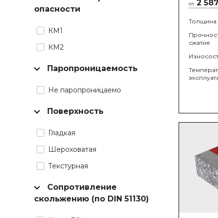
2 58
от
опасности
Толщина
КМ1
Прочност
сжатие
КМ2
Износост
Паропроницаемость
Темпера
эксплуат
Не паропроницаемо
Поверхность
Гладкая
Шероховатая
Текстурная
Сопротивление
скольжению (по DIN 51130)