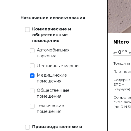
Назначение использования
Коммерческие и
общественные
помещения
Nitero
Автомобильная
0
.
00
от
р
парковка
Толщина
Лестничные марши
Плотност
Медицинские
Содержа
помещения
EPDM
(каучука)
Общественные
помещения
Сопроти
скольже
Технические
(по DIN 51
помещения
Производственные и