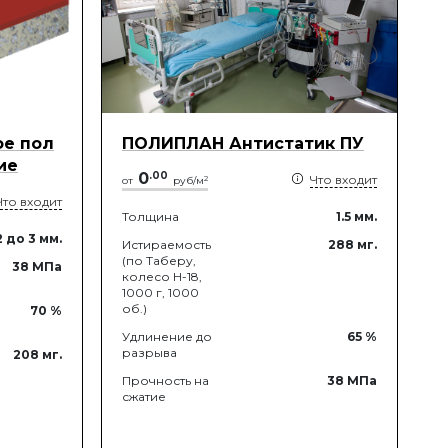
е пол
ПОЛИПЛАН Антистатик ПУ
ие
0
.
00
Что входит
2
от
руб/м
Что входит
Толщина
1.5
мм.
2
до 3
мм.
Истираемость
288
мг.
(по Таберу,
38
МПа
колесо Н-18,
1000 г, 1000
об.)
70
%
Удлинение до
65
%
разрыва
208
мг.
Прочность на
38
МПа
сжатие