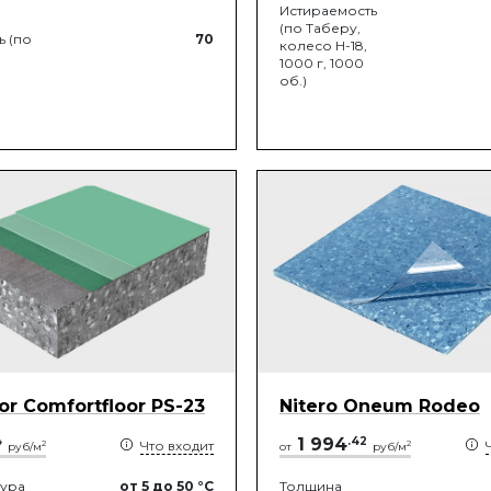
Истираемость
(по Таберу,
ь (по
70
колесо Н-18,
1000 г, 1000
об.)
oor Comfortfloor PS-23
Nitero Oneum Rodeo
4
1 994
.
42
Что входит
2
2
руб/м
от
руб/м
тура
от 5
до 50
°C
Толщина