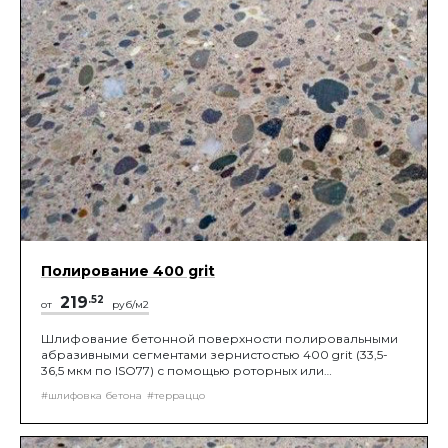
Полирование 400 grit
219
.52
от
руб/м2
Шлифование бетонной поверхности полировальными
абразивными сегментами зернистостью 400 grit (33,5-
36,5 мкм по ISO77) с помощью роторных или
планетарных шлифовальных машин, до получения
#шлифовка бетона
#терраццо
нужной шероховатости поверхности.