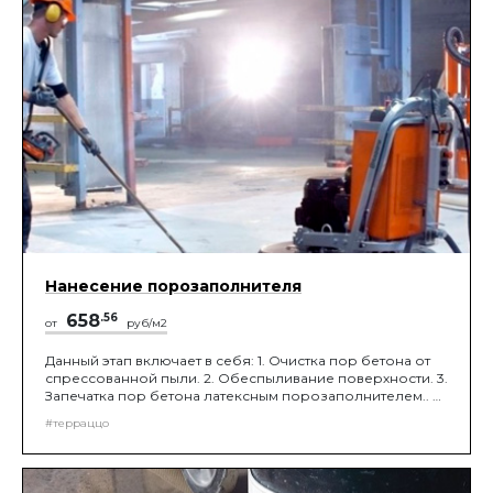
Нанесение порозаполнителя
658
.56
от
руб/м2
Данный этап включает в себя: 1. Очистка пор бетона от
спрессованной пыли. 2. Обеспыливание поверхности. 3.
Запечатка пор бетона латексным порозаполнителем.. 4.
Снятие остатков порозаполнителя алмазными
#терраццо
сегментами зернистостью 120 grit, с помощью роторных
или планетарных шлифовальных машин, до получения
нужной шероховатости поверхности.