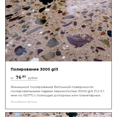
Полирование 3000 grit
76
.83
от
руб/м2
Финишное полирование бетонной поверхности
полировальными падами зернистостью 3000 grit (7,2-9,1
мкм по ISO77) с помощью роторных или планетарных
шлифовальных машин, до получения нужной
#шлифовка бетона
шероховатости поверхности.