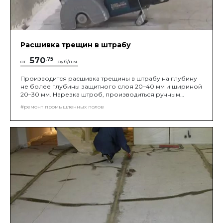
Расшивка трещин в штрабу
570
.75
от
руб/п.м.
Производится расшивка трещины в штрабу на глубину
не более глубины защитного слоя 20–40 мм и шириной
20–30 мм. Нарезка штроб, производиться ручным
шоврезчиком с защитным кожухом от пыли и
#ремонт промышленных полов
подключением к нему промышленного пылесоса, с
последующей выборкой бетона на глубину реза при
помощи ударного инструмента.