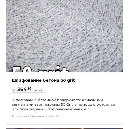
Шлифование бетона 50 grit
364
.95
от
руб/м2
Шлифование бетонной поверхности алмазными
сегментами зернистостью 50 Grit, с помощью роторных
или планетарных шлифовальных машин, с
подключением промышленного пылесоса, до
#шлифовка бетона
#терраццо
получения нужной шероховатости поверхности.