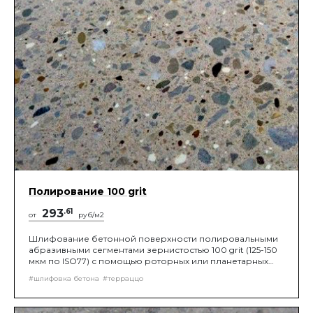
Полирование 100 grit
293
.61
от
руб/м2
Шлифование бетонной поверхности полировальными
абразивными сегментами зернистостью 100 grit (125-150
мкм по ISO77) с помощью роторных или планетарных
шлифовальных машин, до получения нужной
#шлифовка бетона
#терраццо
шероховатости поверхности.