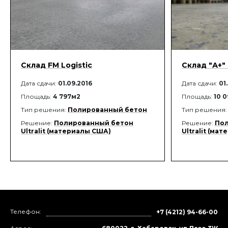
Склад FM Logistic
Склад "А+
Дата сдачи:
01.09.2016
Дата сдачи:
01
Площадь:
4 797м2
Площадь:
10 
Тип решения:
Полированный бетон
Тип решения
Решение:
Полированный бетон
Решение:
Пол
Ultralit (материалы США)
Ultralit (ма
Телефон:
+7 (4212) 94-66-00