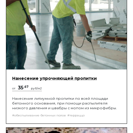
Нанесение упрочняющей пропитки
35
.67
от
руб/м2
Нанесение литиумной пропитки по всей площади
бетонного основания, при помощи распылителя
низкого давления и швабры с мопом из микрофибры.
#обеспыливание бетонных полов
#терраццо