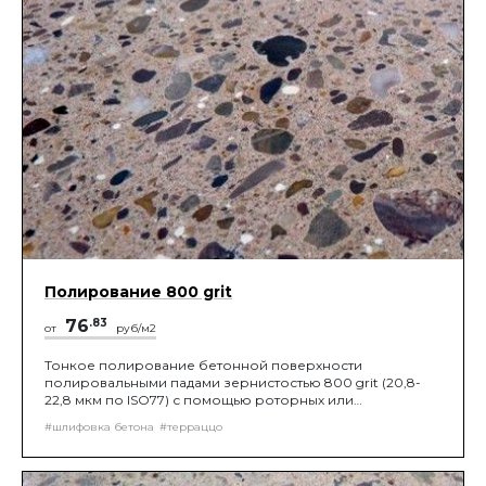
Полирование 800 grit
76
.83
от
руб/м2
Тонкое полирование бетонной поверхности
полировальными падами зернистостью 800 grit (20,8-
22,8 мкм по ISO77) с помощью роторных или
планетарных шлифовальных машин, до получения
#шлифовка бетона
#терраццо
нужной шероховатости поверхности.