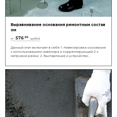
Выравнивание основания ремонтным состав
ом
576
.90
от
руб/м2
Данный этап включает в себя: 1. Нивелировка основания
с использованием нивелира и корректирующей 2-х
метровой рейки. 2. Выставление и устройство
направляющих. 3. Выравнивание недопустимых
перепадов основания с использованием спец. составов
для достижения требований СНиП.