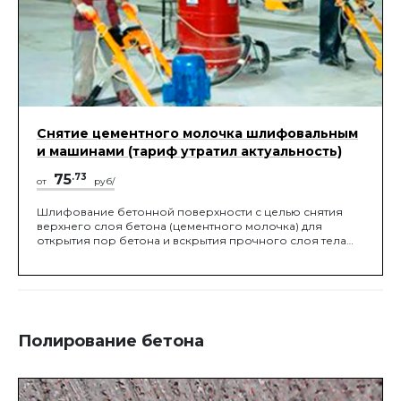
Снятие цементного молочка шлифовальным
и машинами (тариф утратил актуальность)
75
.73
от
руб/
Шлифование бетонной поверхности с целью снятия
верхнего слоя бетона (цементного молочка) для
открытия пор бетона и вскрытия прочного слоя тела
бетона для улучшенной адгезии будущего покрытия с
основанием. Данный вид работ производится с
помощью шлифовальных машин с применением
алмазных сегментов требуемой зернистости
Полирование бетона