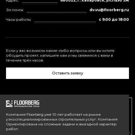
Адрес:
680022, г. Хабаровск, ул.Лазо 3Ж
Эл.почта:
dv.vu@floorberg.ru
Часы работы:
с 9:00 до 18:00
Если у вас возникли какие-либо вопросы или вы хотите
обсудить проект, напишите нам и мы свяжемся с вами в
течение трёх часов.
Оставить заявку
Компания Floorberg уже 10 лет работает на рынке
узкоспециализированных строительных услуг. Компания
Ориентирована на сложные задачи и выездной характер
работ.