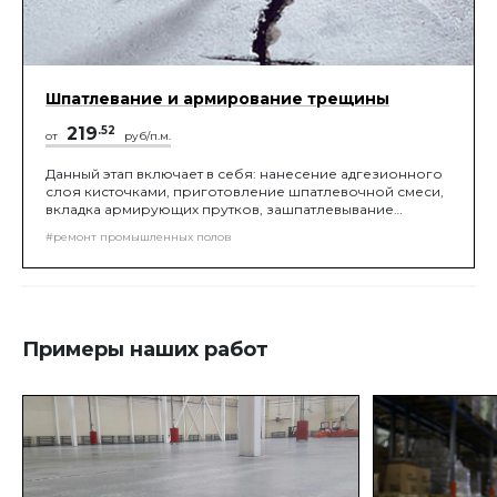
Шпатлевание и армирование трещины
219
.52
от
руб/п.м.
Данный этап включает в себя: нанесение адгезионного
слоя кисточками, приготовление шпатлевочной смеси,
вкладка армирующих прутков, зашпатлевывание
ремонтируемого участка.
#ремонт промышленных полов
Примеры наших работ