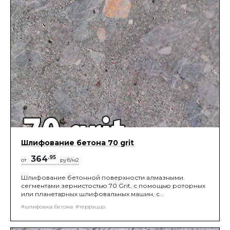
Шлифование бетона 70 grit
364
.95
от
руб/м2
Шлифование бетонной поверхности алмазными
сегментами зернистостью 70 Grit, с помощью роторных
или планетарных шлифовальных машин, с
подключением промышленного пылесоса, до
#шлифовка бетона
#терраццо
получения нужной шероховатости поверхности.