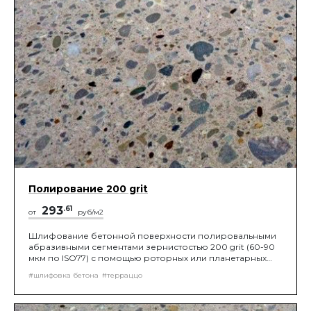
Полирование 200 grit
293
.61
от
руб/м2
Шлифование бетонной поверхности полировальными
абразивными сегментами зернистостью 200 grit (60-90
мкм по ISO77) с помощью роторных или планетарных
шлифовальных машин, до получения нужной
#шлифовка бетона
#терраццо
шероховатости поверхности.