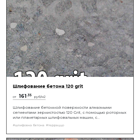
Шлифование бетона 120 grit
161
.35
от
руб/м2
Шлифование бетонной поверхности алмазными
сегментами зернистостью 120 Grit, с помощью роторных
или планетарных шлифовальных машин, с
подключением промышленного пылесоса, до
#шлифовка бетона
#терраццо
получения нужной шероховатости поверхности.