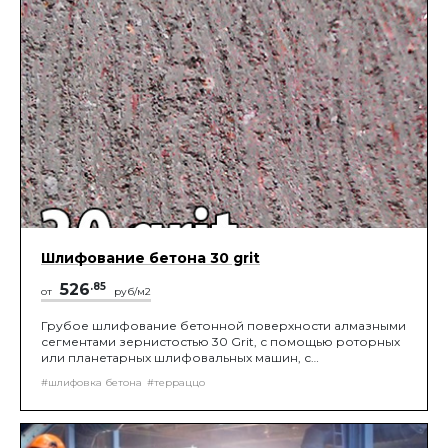
Шлифование бетона 30 grit
526
.85
от
руб/м2
Грубое шлифование бетонной поверхности алмазными
сегментами зернистостью 30 Grit, с помощью роторных
или планетарных шлифовальных машин, с
подключением промышленного пылесоса, до вскрытия
#шлифовка бетона
#терраццо
заполнителя.