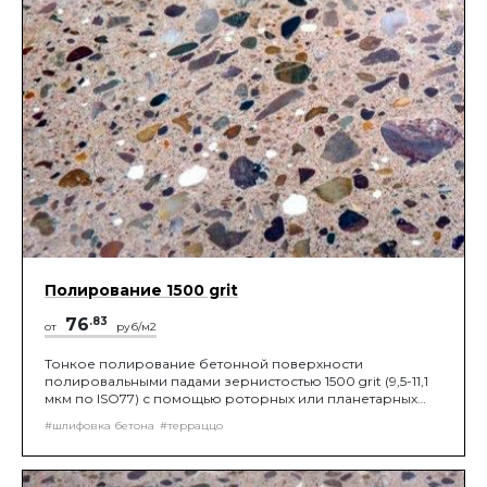
Полирование 1500 grit
76
.83
от
руб/м2
Тонкое полирование бетонной поверхности
полировальными падами зернистостью 1500 grit (9,5-11,1
мкм по ISO77) с помощью роторных или планетарных
шлифовальных машин, до получения нужной
#шлифовка бетона
#терраццо
шероховатости поверхности.