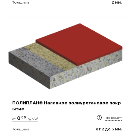
Толщина
2
мм.
ПОЛИПЛАН® Наливное полиуретановое покр
ытие
0
.
00
Что входит
2
от
руб/м
Толщина
от 2
до 3
мм.