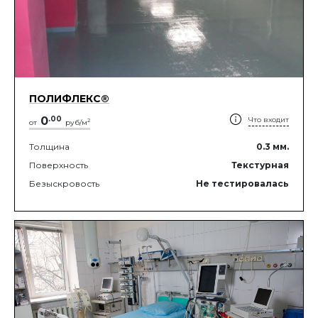
ПОЛИФЛЕКС®
0
.
00
Что входит
2
от
руб/м
Толщина
0.3
мм.
Поверхность
Текстурная
Безыскровость
Не тестировалась