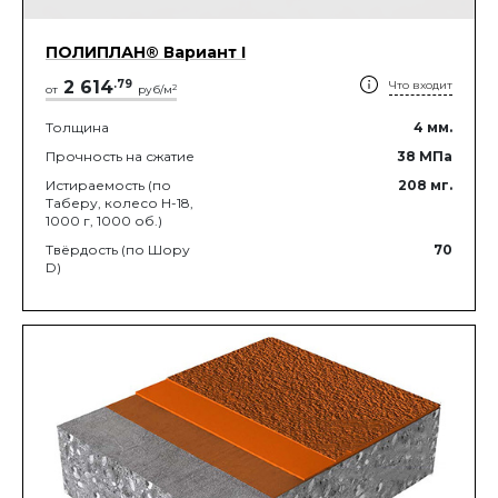
ПОЛИПЛАН® Вариант I
2 614
.
79
Что входит
2
от
руб/м
Толщина
4
мм.
Прочность на сжатие
38
МПа
Истираемость (по
208
мг.
Таберу, колесо Н-18,
1000 г, 1000 об.)
Твёрдость (по Шору
70
D)