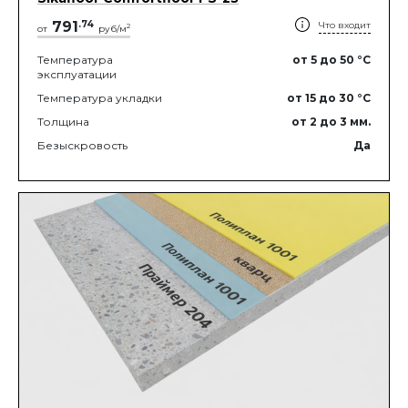
791
.
74
Что входит
2
от
руб/м
Температура
от 5
до 50
°C
эксплуатации
Температура укладки
от 15
до 30
°C
Толщина
от 2
до 3
мм.
Безыскровость
Да