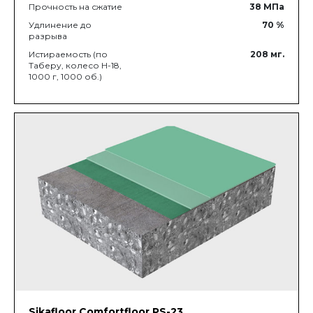
Прочность на сжатие
38
МПа
Удлинение до
70
%
разрыва
Истираемость (по
208
мг.
Таберу, колесо Н-18,
1000 г, 1000 об.)
Sikafloor Comfortfloor PS-23