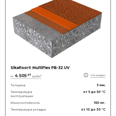
Sikafloor® MultiFlex PB-32 UV
4 505
.
97
Что входит
2
от
руб/м
Толщина
3
мм.
Температура
от 5
до 50
°C
эксплуатации
Износостойкость
160
мг.
Температура укладки
от 10
до 30
°C