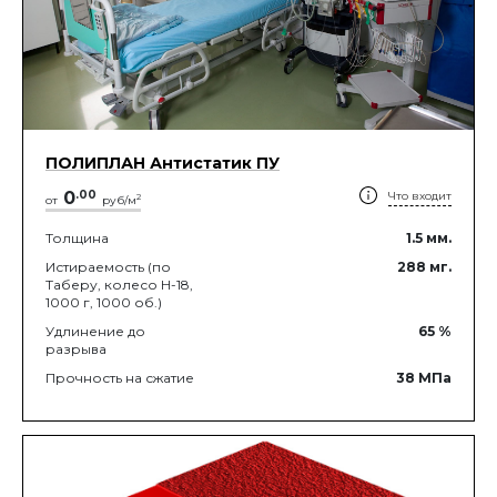
ПОЛИПЛАН Антистатик ПУ
0
.
00
Что входит
2
от
руб/м
Толщина
1.5
мм.
Истираемость (по
288
мг.
Таберу, колесо Н-18,
1000 г, 1000 об.)
Удлинение до
65
%
разрыва
Прочность на сжатие
38
МПа