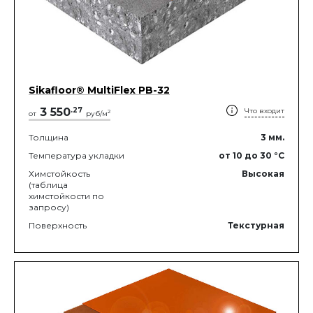
Sikafloor® MultiFlex PB-32
3 550
.
27
Что входит
2
от
руб/м
Толщина
3
мм.
Температура укладки
от 10
до 30
°C
Химстойкость
Высокая
(таблица
химстойкости по
запросу)
Поверхность
Текстурная