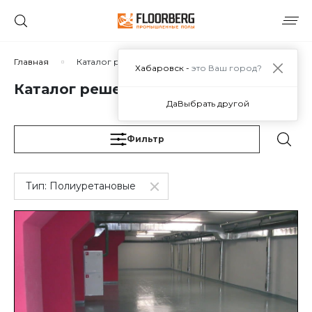
Сортировать по:
Главная
Каталог решений
Хабаровск -
это Ваш город?
Каталог решений
Да
Выбрать другой
Сбросить
Применить
Фильтр
Тип:
Полиуретановые