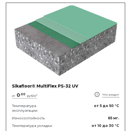
Sikafloor® MultiFlex PS-32 UV
0
.
00
Что входит
2
от
руб/м
Температура
от 5
до 50
°C
эксплуатации
Износостойкость
65
мг.
Температура укладки
от 10
до 30
°C