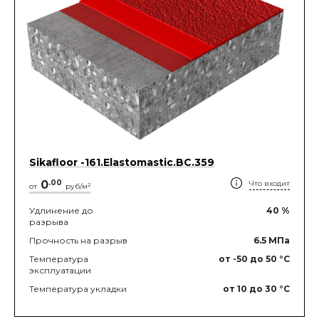
Sikafloor -161.Elastomastic.BC.359
0
.
00
Что входит
2
от
руб/м
Удлинение до
40
%
разрыва
Прочность на разрыв
6.5
МПа
Температура
от -50
до 50
°C
эксплуатации
Температура укладки
от 10
до 30
°C