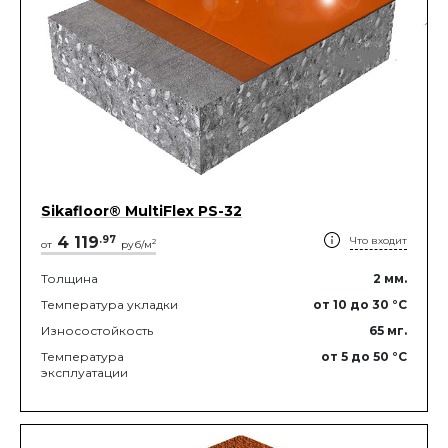
Sikafloor® MultiFlex PS-32
4 119
.
97
Что входит
2
от
руб/м
Толщина
2
мм.
Температура укладки
от 10
до 30
°C
Износостойкость
65
мг.
Температура
от 5
до 50
°C
эксплуатации