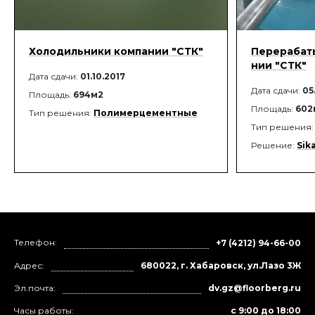
Холодильники компании "СТК"
Перерабат
нии "СТК"
Дата сдачи:
01.10.2017
Дата сдачи:
05
Площадь:
694м2
Площадь:
602
Тип решения:
Полимерцементные
Тип решения
Решение:
Sik
Телефон:
+7 (4212) 94-66-00
Адрес:
680022, г. Хабаровск, ул.Лазо 3Ж
Эл.почта:
dv.gz@floorberg.ru
Часы работы:
с 9:00 до 18:00