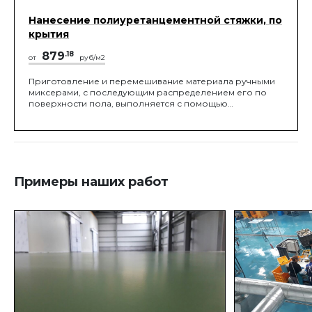
Нанесение полиуретанцементной стяжки, по
крытия
879
.18
от
руб/м2
Приготовление и перемешивание материала ручными
миксерами, с последующим распределением его по
поверхности пола, выполняется с помощью
специальной "ракели" или screed box, помогающие
распределить слой заданной проектом толщины, с
последующей обработкой необходимым
инструментом.
Примеры наших работ