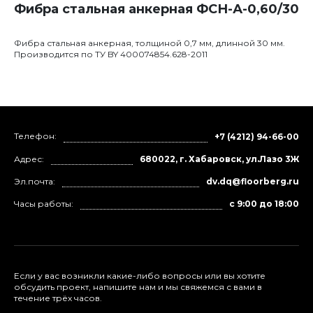
Фибра стальная анкерная ФСН-А-0,60/30
Фибра стальная анкерная, толщиной 0,7 мм, длинной 30 мм.
Производится по ТУ BY 400074854.628-2011
Телефон:
+7 (4212) 94-66-00
Адрес:
680022, г. Хабаровск, ул.Лазо 3Ж
Эл.почта:
dv.dq@floorberg.ru
Часы работы:
с 9:00 до 18:00
Если у вас возникли какие-либо вопросы или вы хотите
обсудить проект, напишите нам и мы свяжемся с вами в
течение трёх часов.