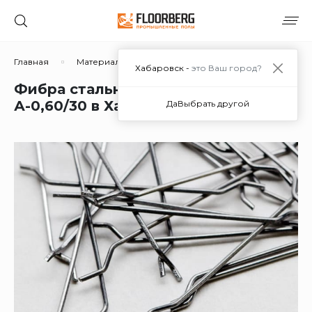
Главная
Материалы
Дополнительные материалы
Хабаровск -
это Ваш город?
Фибра стальная анкерная ФСН-
А-0,60/30 в Хабаровске
Да
Выбрать другой