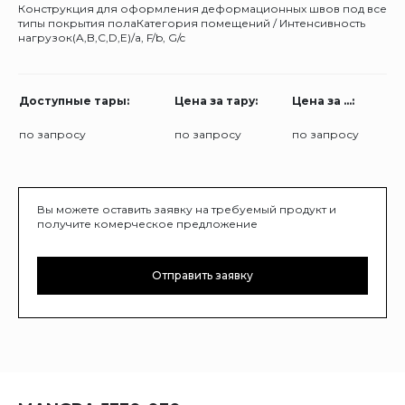
Конструкция для оформления деформационных швов под все
типы покрытия полаКатегория помещений / Интенсивность
нагрузок(A,B,C,D,E)/a, F/b, G/c
Доступные тары:
Цена за тару:
Цена за ...:
по запросу
по запросу
по запросу
Вы можете оставить заявку на требуемый продукт и
получите комерческое предложение
Отправить заявку