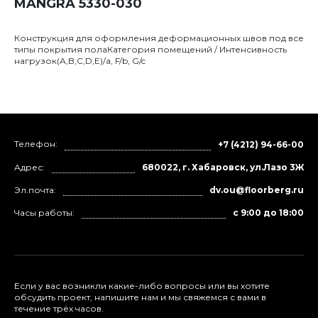
MANGRA 5330-030
Конструкция для оформления деформационных швов под все
типы покрытия полаКатегория помещений / Интенсивность
нагрузок(A,B,C,D,E)/a, F/b, G/c
Телефон:
+7 (4212) 94-66-00
Адрес:
680022, г. Хабаровск, ул.Лазо 3Ж
Эл.почта:
dv.ou@floorberg.ru
Часы работы:
с 9:00 до 18:00
Если у вас возникли какие-либо вопросы или вы хотите
обсудить проект, напишите нам и мы свяжемся с вами в
течение трёх часов.