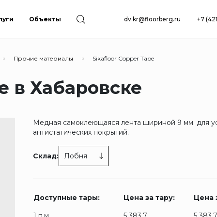
луги
Объекты
dv.kr@floorberg.ru
+7 (42
Прочие материалы
Sikafloor Copper Tape
pe в Хабаровске
Медная самоклеющаяся лента шириной 9 мм. для у
антистатических покрытий.
Склад:
Лобня
Доступные тары:
Цена за тару:
Цена з
1 п.м.
5 383.7
5 383.