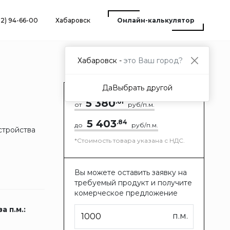
12) 94-66-00
Хабаровск
Онлайн-калькулятор
Хабаровск -
это Ваш город?
Да
Выбрать другой
5 380
.61
от
руб/п.м.
5 403
.84
до
руб/п.м.
стройства
*Стоимость товара указана с НДС.
Вы можете оставить заявку на
требуемый продукт и получите
комерческое предложение
а п.м.:
п.м.
7