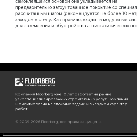
самоклеящейся основой она укладывается на
предварительно загрунтованное покрытие со специа
рассчитанным шагом (рекомендуется не более 10 метр
заходом в стену. Как правило, входит в модульные си
для заземления и обустройства антистатитических по
Компания Floorberg уже 10 лет работает на рынке
узкоспециализированных строительных услуг. Компания
Ориентирована на сложные задачи и выездной характер
работ.
© 2009-2026 Floorberg, все права защищены.