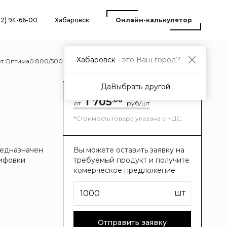
12) 94-66-00
Хабаровск
Онлайн-калькулятор
Хабаровск -
это Ваш город?
т Оптима0 800/500 Ф3М
Да
Выбрать другой
1 705
.00
от
руб/шт
*Стоимость товара указана с НДС.
редназначен
Вы можете оставить заявку на
лифовки
требуемый продукт и получите
комерческое предложение
шт
Отправить заявку