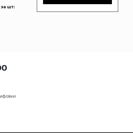
 за шт:
00
лифовки