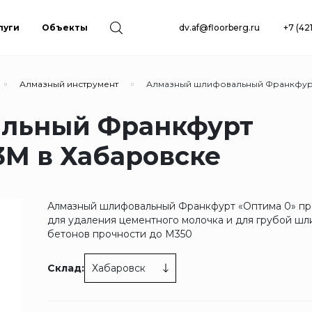
луги
Объекты
dv.af@floorberg.ru
+7 (42
Алмазный инструмент
Алмазный шлифовальный Франкфур
льный Франкфурт
3М в Хабаровске
Алмазный шлифовальный Франкфурт «Оптима 0» п
для удаления цементного молочка и для грубой ш
бетонов прочности до М350
Склад:
Хабаровск