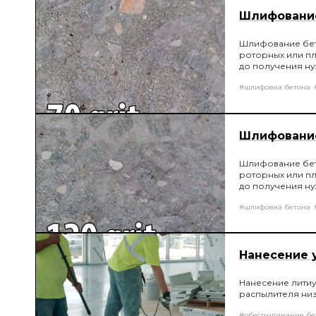
Шлифование
Шлифование бет
роторных или п
до получения н
#шлифовка бетона
Шлифование 
Шлифование бето
роторных или п
до получения н
#шлифовка бетона
Нанесение 
Нанесение лити
распылителя ни
#обеспыливание бе