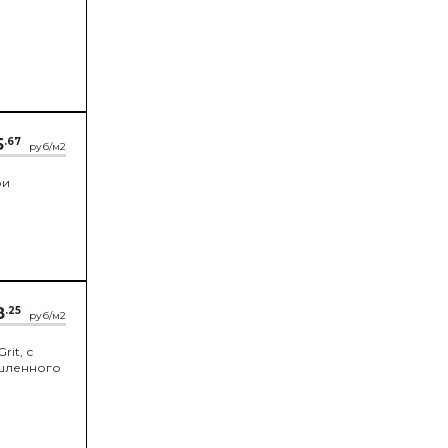
5
.67
руб/м2
ри
8
.25
руб/м2
it, с
шленного