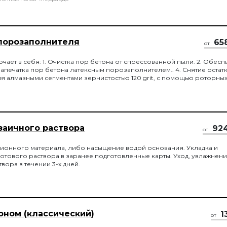
порозаполнителя
65
от
ючает в себя: 1. Очистка пор бетона от спрессованной пыли. 2. Обес
 Запечатка пор бетона латексным порозаполнителем.. 4. Снятие остат
 алмазными сегментами зернистостью 120 grit, с помощью роторных
ифовальных машин, до получения нужной шероховатости поверхност
заичного раствора
92
от
ионного материала, либо насыщение водой основания. Укладка и
отового раствора в заранее подготовленные карты. Уход, увлажнен
вора в течении 3-х дней.
оном (классический)
1
от