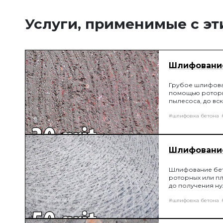
Услуги, применимые с э
Шлифование
Грубое шлифован
помощью роторн
пылесоса, до вс
#шлифовка бетона
Шлифование
Шлифование бето
роторных или п
до получения н
#шлифовка бетона