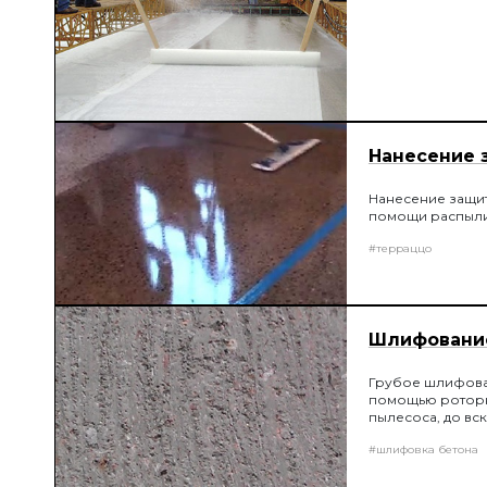
Нанесение 
Нанесение защит
помощи распыли
#терраццо
Шлифование 
Грубое шлифован
помощью роторн
пылесоса, до вс
#шлифовка бетона