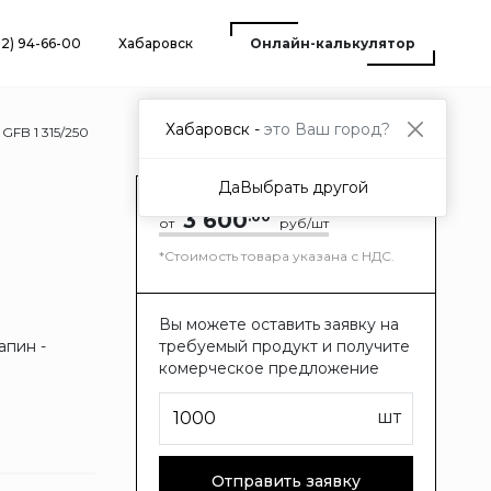
12) 94-66-00
Хабаровск
Онлайн-калькулятор
Хабаровск -
это Ваш город?
FB 1 315/250
Да
Выбрать другой
3 600
.00
от
руб/шт
*Стоимость товара указана с НДС.
Вы можете оставить заявку на
апин -
требуемый продукт и получите
комерческое предложение
шт
Отправить заявку