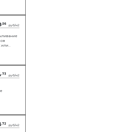
8
.56
руб/м2
пыливание
ков
 или
и.
4
.73
руб/м2
ие
3
.72
руб/м2