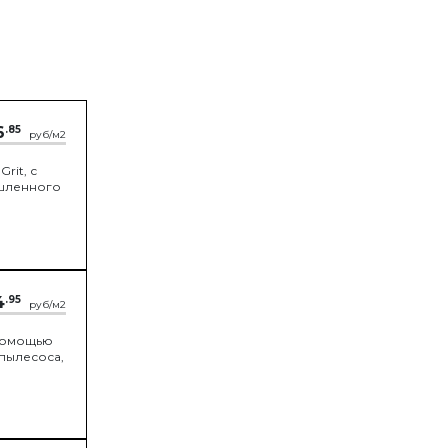
6
.85
руб/м2
rit, с
шленного
4
.95
руб/м2
 помощью
пылесоса,