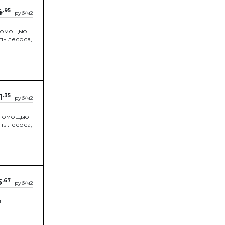
4
.95
руб/м2
 помощью
пылесоса,
1
.35
руб/м2
с помощью
пылесоса,
5
.67
руб/м2
и