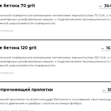
 бетона 70 grit
36
от
онной поверхности алмазными сегментами зернистостью 70 Grit, с
ланетарных шлифовальных машин, с подключением промышленного 
ужной шероховатости поверхности.
#терраццо
бетона 120 grit
16
от
нной поверхности алмазными сегментами зернистостью 120 Grit, 
ланетарных шлифовальных машин, с подключением промышленного 
ужной шероховатости поверхности.
#терраццо
упрочняющей пропитки
3
от
умной пропитки по всей площади бетонного основания, при помощ
зкого давления и швабры с мопом из микрофибры.
тонных полов
#терраццо