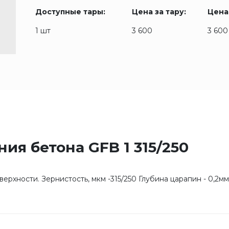
Доступные тары:
Цена за тару:
Цена
1 шт
3 600
3 600
я бетона GFB 1 315/250
рхности. Зернистость, мкм -315/250 Глубина царапин - 0,2м