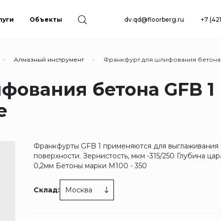
луги
Объекты
dv.qd@floorberg.ru
+7 (42
Алмазный инструмент
Франкфурт для шлифования бетона G
фования бетона GFB 1
е
Франкфурты GFB 1 применяются для выглаживания
поверхности. Зернистость, мкм -315/250 Глубина цар
0,2мм Бетоны марки М100 - 350
Склад:
Москва