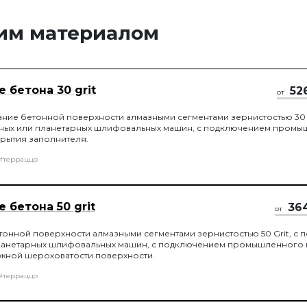
тим материалом
 бетона 30 grit
52
от
ие бетонной поверхности алмазными сегментами зернистостью 30 G
ых или планетарных шлифовальных машин, с подключением промы
крытия заполнителя.
#терраццо
 бетона 50 grit
36
от
нной поверхности алмазными сегментами зернистостью 50 Grit, с
ланетарных шлифовальных машин, с подключением промышленного 
ужной шероховатости поверхности.
#терраццо