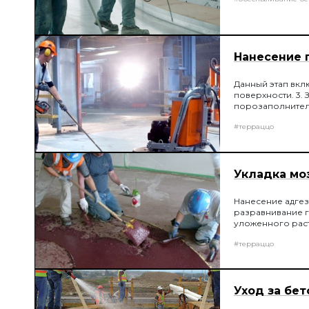
Нанесение 
Данный этап вкл
поверхности. 3.
порозаполнителя
планетарных шл
#терраццо
Укладка мо
Нанесение адгез
разравнивание г
уложенного раст
#терраццо
Уход за бет