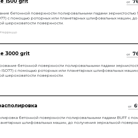
 1500 grit
7
от
ние бетонной поверхности полировальными падами зернистостью 15
о ISO77) с помощью роторных или планетарных шлифовальных машин, до
ой шероховатости поверхности.
#терраццо
 3000 grit
7
от
ование бетонной поверхности полировальными падами зернистос
м по ISO77) с помощью роторных или планетарных шлифовальных машин
ой шероховатости поверхности.
располировка
6
от
лировка бетонной поверхности полировальными падами BUFF с п
ланетарных шлифовальных машин, до получения зеркальной поверхн