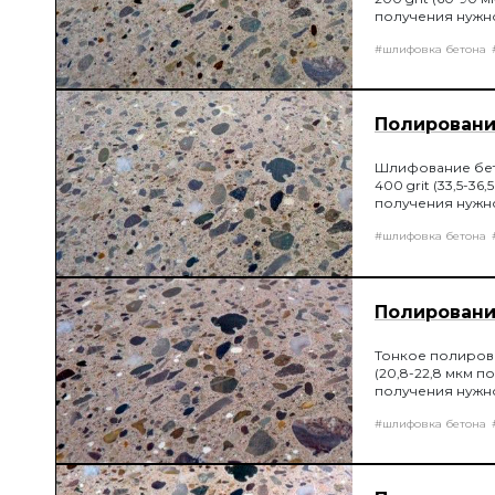
получения нужн
#шлифовка бетона
Полирование
Шлифование бет
400 grit (33,5-
получения нужн
#шлифовка бетона
Полирование
Тонкое полиров
(20,8-22,8 мкм 
получения нужн
#шлифовка бетона