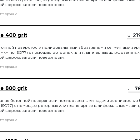
ой шероховатости поверхности.
#терраццо
 400 grit
21
от
онной поверхности полировальными абразивными сегментами зер
36,5 мкм по ISO77) с помощью роторных или планетарных шлифовальных
ой шероховатости поверхности.
#терраццо
 800 grit
7
от
ание бетонной поверхности полировальными падами зернистостью 8
по ISO77) с помощью роторных или планетарных шлифовальных машин,
ой шероховатости поверхности.
#терраццо