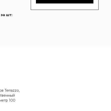
 за шт:
в Terrazzo,
ственный
метр 100