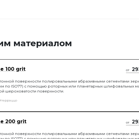
тим материалом
 100 grit
29
от
онной поверхности полировальными абразивными сегментами зер
50 мкм по ISO77) с помощью роторных или планетарных шлифовальных м
ой шероховатости поверхности.
#терраццо
 200 grit
29
от
онной поверхности полировальными абразивными сегментами зер
 мкм по ISO77) с помощью роторных или планетарных шлифовальных м