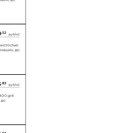
9
.52
руб/м2
нистостью
 машин, до
6
.83
руб/м2
00 grit
 до