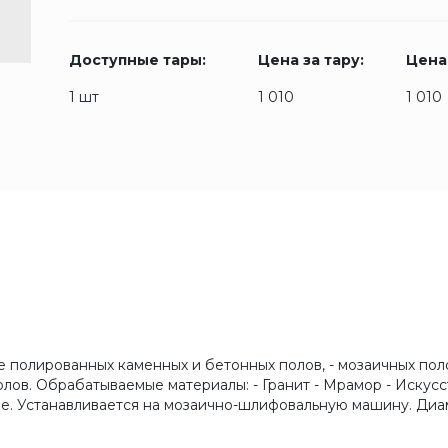
Доступные тары:
Цена за тару:
Цена
1 шт
1 010
1 010
 полированных каменных и бетонных полов, - мозаичных поло
олов. Обрабатываемые материалы: - Гранит - Мрамор - Искус
ыше. Устанавливается на мозаично-шлифовальную машину. Диа