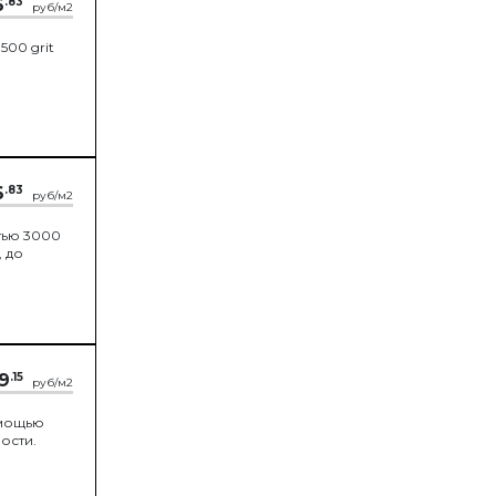
6
.83
руб/м2
00 grit
6
.83
руб/м2
тью 3000
, до
9
.15
руб/м2
омощью
ости.