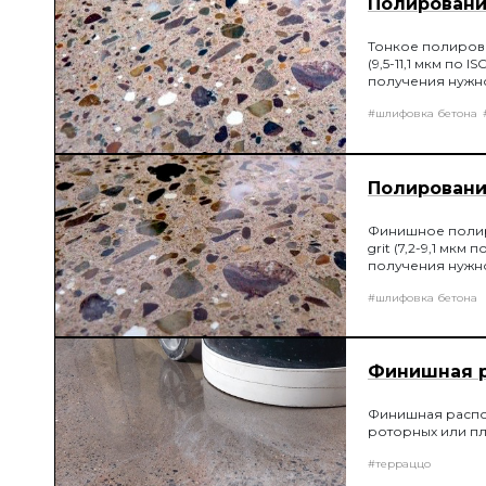
Полирование
Тонкое полирова
(9,5-11,1 мкм п
получения нужн
#шлифовка бетона
Полирование
Финишное полир
grit (7,2-9,1 мк
получения нужн
#шлифовка бетона
Финишная 
Финишная распо
роторных или п
#терраццо