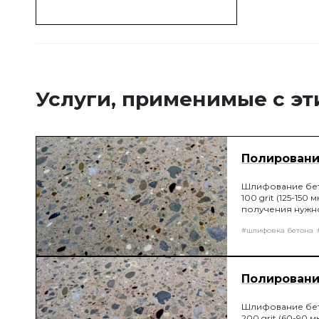
Услуги, применимые с э
Полирование
Шлифование бет
100 grit (125-1
получения нужн
#шлифовка бетона
Полирование
Шлифование бет
200 grit (60-90