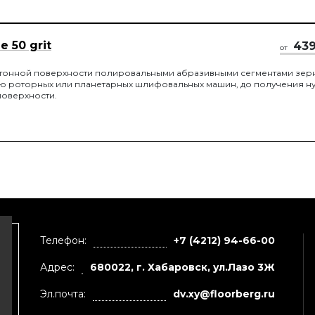
 50 grit
43
от
онной поверхности полировальными абразивными сегментами зер
щью роторных или планетарных шлифовальных машин, до получения 
поверхности.
Телефон:
+7 (4212) 94-66-00
Адрес:
680022, г. Хабаровск, ул.Лазо 3Ж
Эл.почта:
dv.xy@floorberg.ru