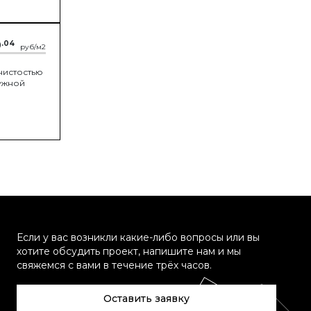
9
.04
руб/м2
нистостью
нужной
Если у вас возникли какие-либо вопросы или вы
хотите обсудить проект, напишите нам и мы
свяжемся с вами в течение трёх часов.
Оставить заявку