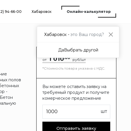
12) 94-66-00
Хабаровск
Онлайн-калькулятор
Хабаровск -
это Ваш город?
Да
Выбрать другой
1 010
.00
от
руб/шт
*Стоимость товара указана с НДС.
ение
чных полов
 бетонных
Вы можете оставить заявку на
ор -
требуемый продукт и получите
 Бетон
комерческое предложение
вальную
шт
Отправить заявку