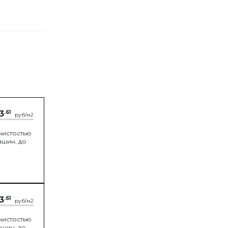
3
.61
руб/м2
нистостью
ашин, до
3
.61
руб/м2
нистостью
ашин, до