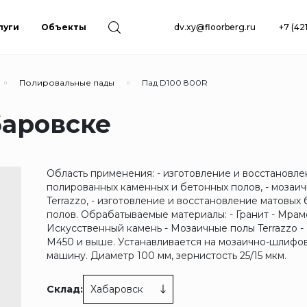
луги
Объекты
dv.xy@floorberg.ru
+7 (42
Полировальные пады
Пад D100 800R
баровске
Область применения: - изготовление и восстановл
полированных каменных и бетонных полов, - мозаи
Terrazzo, - изготовление и восстановление матовых
полов. Обрабатываемые материалы: - Гранит - Мрам
Искусственный камень - Мозаичные полы Terrazzo -
М450 и выше. Устанавливается на мозаично-шлифо
машину. Диаметр 100 мм, зернистость 25/15 мкм.
Склад:
Хабаровск