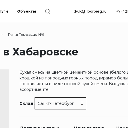
луги
Объекты
dv.lk@floorberg.ru
+7 (42
Рунит Терраццо №9
 в Хабаровске
Сухая смесь на цветной цементной основе (белого ц
крошкой из природных горных пород (мрамор белый
Поставляется в виде готовой сухой смеси. Выпуска
ассортименте.
Склад:
Санкт-Петербург