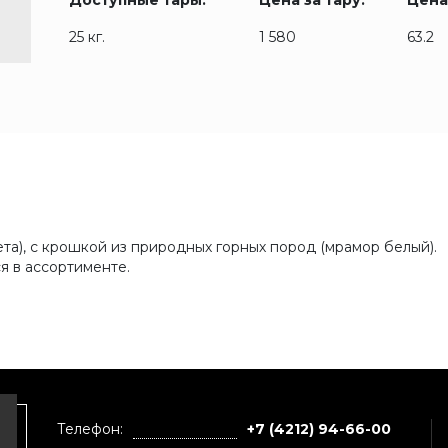
Доступные тары:
Цена за тару:
Цена 
25 кг.
1 580
63.2
та), с крошкой из природных горных пород (мрамор белый).
я в ассортименте.
Телефон:
+7 (4212) 94-66-00