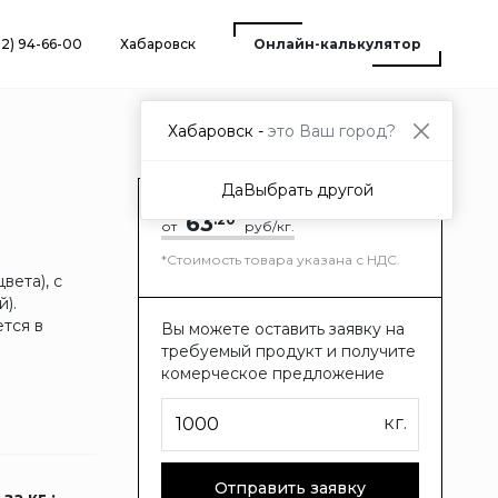
12) 94-66-00
Хабаровск
Онлайн-калькулятор
Хабаровск -
это Ваш город?
Да
Выбрать другой
63
.20
от
руб/кг.
*Стоимость товара указана с НДС.
вета), с
).
ется в
Вы можете оставить заявку на
требуемый продукт и получите
комерческое предложение
кг.
Отправить заявку