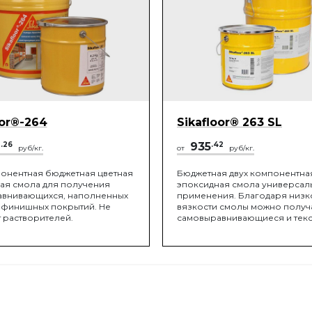
oor®-264
Sikafloor® 263 SL
6
.26
935
.42
руб/кг.
от
руб/кг.
онентная бюджетная цветная
Бюджетная двух компонентна
ая смола для получения
эпоксидная смола универсал
внивающихся, наполненных
применения. Благодаря низк
 финишных покрытий. Не
вязкости смолы можно получ
 растворителей.
самовыравнивающиеся и тек
высоконаполненные покрыти