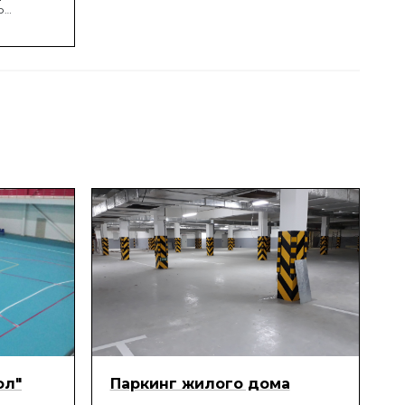
ю
зубчатого
еделить
ины, с
ольчатым
а из
ол"
Паркинг жилого дома