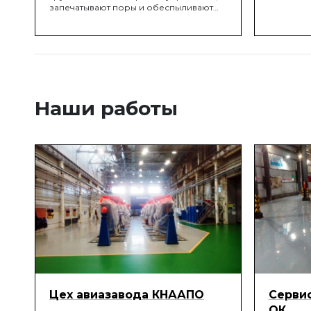
запечатывают поры и обеспыливают
верхний слой бетона. Грунтование
выполняется при помощи молярного
валика, либо шпателем на "нет".
Нанесение 1-го слоя
Наши работы
Цех авиазавода КНААПО
Сервис
ОК