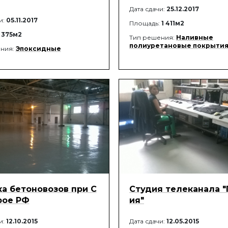
Дата сдачи:
25.12.2017
и:
05.11.2017
Площадь:
1 411м2
:
375м2
Тип решения:
Наливные
полиуретановые покрыти
ния:
Эпоксидные
а бетоновозов при С
Студия телеканала "
рое РФ
ия"
и:
12.10.2015
Дата сдачи:
12.05.2015