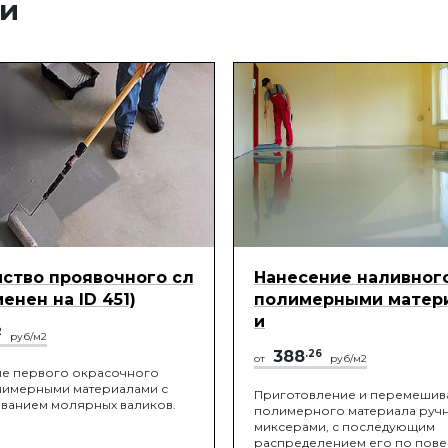
ги
ство проявочного сл
Нанесение наливног
менен на ID 451)
полимерными матер
и
2
руб/м2
388
.26
от
руб/м2
е первого окрасочного
лимерными материалами с
Приготовление и перемешив
ванием молярных валиков.
полимерного материала руч
миксерами, с последующим
распределением его по пове