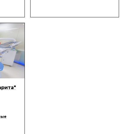
арита"
вые