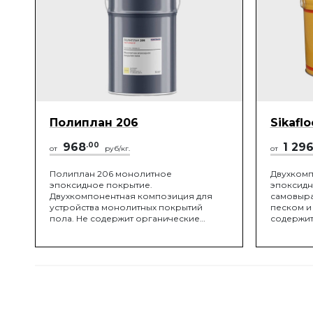
Полиплан 206
Sikafl
968
.00
1 29
от
руб/кг.
от
Полиплан 206 монолитное
Двухкомп
эпоксидное покрытие.
эпоксидн
Двухкомпонентная композиция для
самовыра
устройства монолитных покрытий
песком и
пола. Не содержит органические
содержит
растворители. Полиплан 206
применяется как промежуточный и
покрывной слой в системах
бесшовных монолитных покры