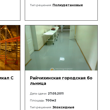
Тип решения:
Полиуретановые
икал С
Райчихинская городская бо
льница
Дата сдачи:
27.05.2011
Площадь:
700м2
Тип решения:
Эпоксидные