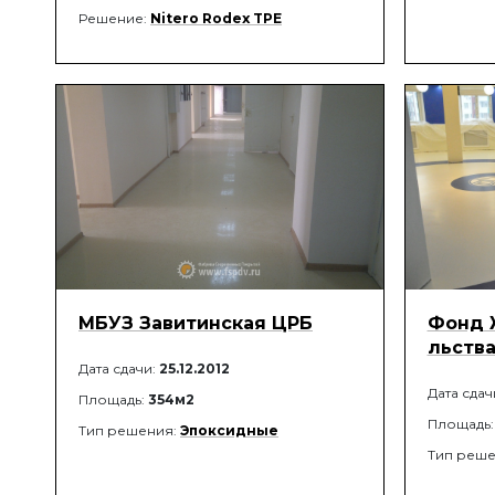
Решение:
Nitero Rodex TPE
МБУЗ Завитинская ЦРБ
Фонд 
льств
Дата сдачи:
25.12.2012
Дата сдач
Площадь:
354м2
Площадь
Тип решения:
Эпоксидные
Тип реше