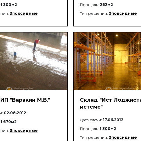
:
1 300м2
Площадь:
262м2
ния:
Эпоксидные
Тип решения:
Эпоксидные
ИП "Варакин М.В."
Склад "Ист Лоджист
истемс"
и:
02.08.2012
Дата сдачи:
17.06.2012
:
1 670м2
Площадь:
1 300м2
ния:
Эпоксидные
Тип решения:
Эпоксидные