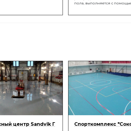
пола, выполняется с помощь
специальной "ракели", либо 
шпателя, помогающие распр
слой заданной проектом толщ
последующей обработкой иг
валиком, для удаление воздух
уложенной смеси.
ный центр Sandvik Г
Спорткомплекс "Сок