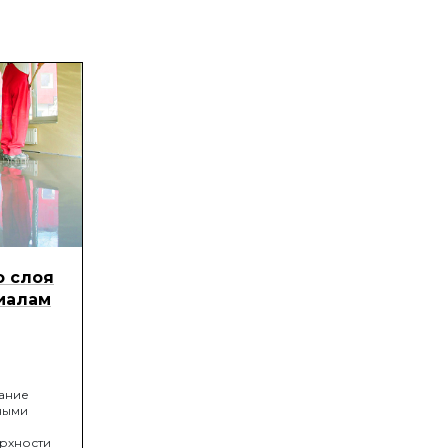
о слоя
иалам
ание
ными
рхности