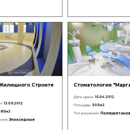
Жилищного Строите
Стоматология "Марг
а
Дата сдачи:
15.04.2012
и:
13.09.2012
Площадь:
303м2
:
85м2
Тип решения:
Полиуретано
ния:
Эпоксидные