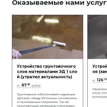
Оказываемые нами услу
Устройство грунтовочного
Устрой
слоя материалами ЭД 1 сло
оя (за
й (утратил актуальность)
126
.2
от
87
.81
от
руб/м2
Нанесени
слоя, по
Грунтование обеспечивает надежную
использо
адгезию, между бетонным основанием
и полимерным покрытием. Так же
грунтовочные материалы упрочняют,