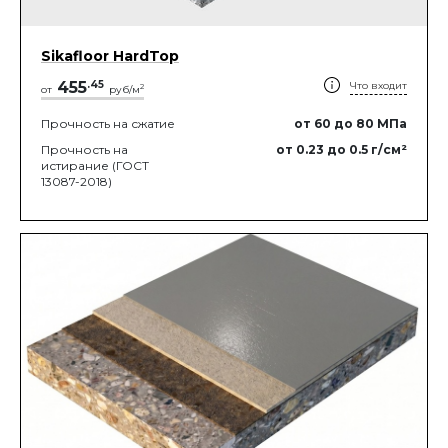
Sikafloor HardTop
455
.
45
Что входит
2
от
руб/м
Прочность на сжатие
от 60
до 80
МПа
Прочность на
от 0.23
до 0.5
г/см²
истирание (ГОСТ
13087-2018)