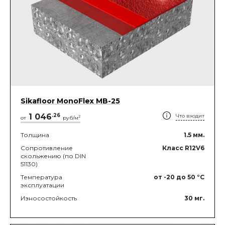
Sikafloor MonoFlex MB-25
1 046
.
26
Что входит
2
от
руб/м
Толщина
1.5
мм.
Сопротивление
Класс R12V6
скольжению (по DIN
51130)
Температура
от -20
до 50
°C
эксплуатации
Износостойкость
30
мг.