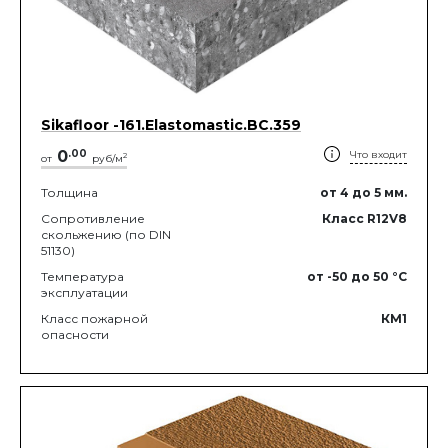
Sikafloor -161.Elastomastic.BC.359
0
.
00
Что входит
2
от
руб/м
Толщина
от 4
до 5
мм.
Сопротивление
Класс R12V8
скольжению (по DIN
51130)
Температура
от -50
до 50
°C
эксплуатации
Класс пожарной
КМ1
опасности