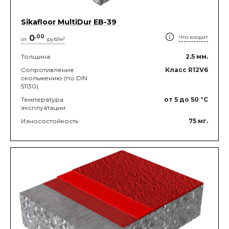
Sikafloor MultiDur EB-39
0
.
00
Что входит
2
от
руб/м
Толщина
2.5
мм.
Сопротивление
Класс R12V6
скольжению (по DIN
51130)
Температура
от 5
до 50
°C
эксплуатации
Износостойкость
75
мг.