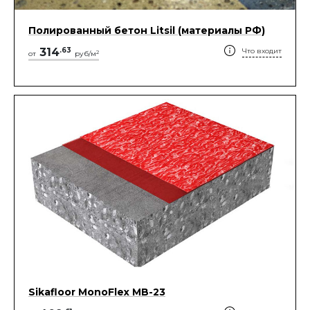
Полированный бетон Litsil (материалы РФ)
314
.
63
Что входит
2
от
руб/м
Sikafloor MonoFlex MB-23