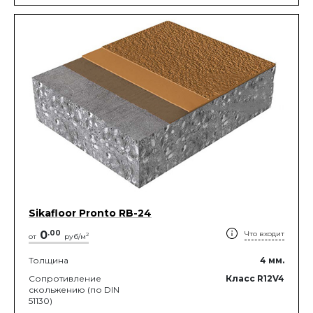
Sikafloor Pronto RB-24
0
.
00
Что входит
2
от
руб/м
Толщина
4
мм.
Сопротивление
Класс R12V4
скольжению (по DIN
51130)