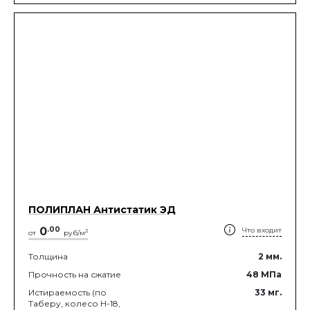
ПОЛИПЛАН Антистатик ЭД
0
.
00
Что входит
2
от
руб/м
Толщина
2
мм.
Прочность на сжатие
48
МПа
Истираемость (по
33
мг.
Таберу, колесо Н-18,