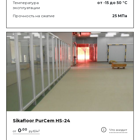
Температура
от -15
до 50
°C
эксплуатации
Прочность на сжатие
25
МПа
Sikafloor PurCem HS-24
0
.
00
Что входит
2
от
руб/м