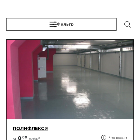
Фильтр
ПОЛИФЛЕКС®
0
.
00
Что входит
2
от
руб/м