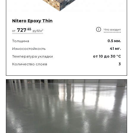
Nitero Epoxy Thin
727
.
65
Что входит
2
от
руб/м
Толщина
0.5
мм.
Износостойкость
41
мг.
Температура укладки
от 10
до 30
°C
Количество слоев
3