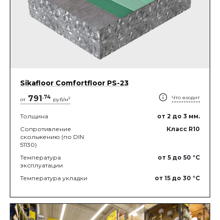
Sikafloor Comfortfloor PS-23
791
.
74
Что входит
2
от
руб/м
Толщина
от 2
до 3
мм.
Сопротивление
Класс R10
скольжению (по DIN
51130)
Температура
от 5
до 50
°C
эксплуатации
Температура укладки
от 15
до 30
°C