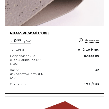
Nitero Rubberis 2100
0
.
00
Что входит
2
от
руб/м
Толщина
от 2
до 9
мм.
Сопротивление
Класс R9
скольжению (по DIN
51130)
Класс
32
износостойкости (EN
649)
Плотность
1.7
г./см3