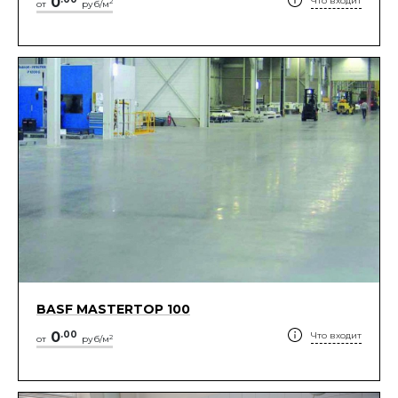
0
Что входит
2
от
руб/м
BASF MASTERTOP 100
0
.
00
Что входит
2
от
руб/м