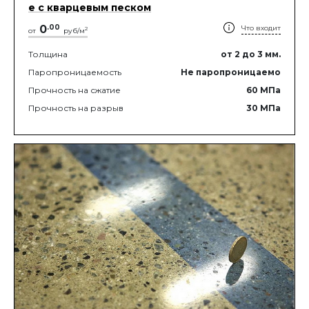
е с кварцевым песком
0
.
00
Что входит
2
от
руб/м
Толщина
от 2
до 3
мм.
Паропроницаемость
Не паропроницаемо
Прочность на сжатие
60
МПа
Прочность на разрыв
30
МПа