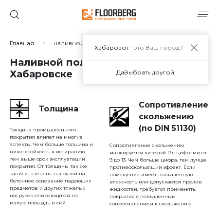
Сортировать по:
Главная
наливной пол для автосервиса
Хабаровск -
это Ваш город?
Наливной пол для автосервиса в
Хабаровске
Да
Выбрать другой
Сбросить
Применить
Сопротивление
Толщина
скольжению
(по DIN 51130)
Толщина промышленного
покрытия влияет на многие
аспекты. Чем больше толщина и
Сопротивление скольжению
ниже стойкость к истиранию,
маркируется литерой R с цифрами от
тем выше срок эксплуатации
9 до 13. Чем больше цифра, тем лучше
покрытия. От толщины так же
противоскользящий эффект. Если
зависит степень нагрузки на
помещение имеет повышенную
бетонное основание падающих
влажность или допускается пролив
предметов и других тяжелых
жидкостей, требуется применять
нагрузок опирающихся на
покрытия с повышенным
малую площадь в см2
сопротивлением к скольжению.