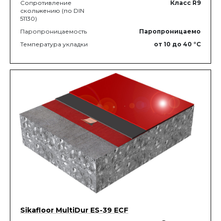
Сопротивление
Класс R9
скольжению (по DIN
51130)
Паропроницаемость
Паропроницаемо
Температура укладки
от 10
до 40
°C
Sikafloor MultiDur ES-39 ECF