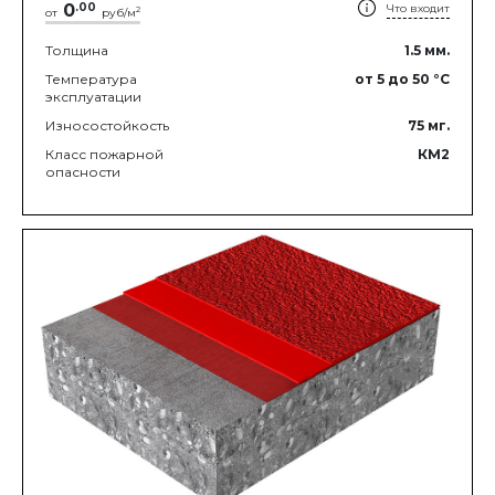
0
.
00
Что входит
2
от
руб/м
Толщина
1.5
мм.
Температура
от 5
до 50
°C
эксплуатации
Износостойкость
75
мг.
Класс пожарной
КМ2
опасности