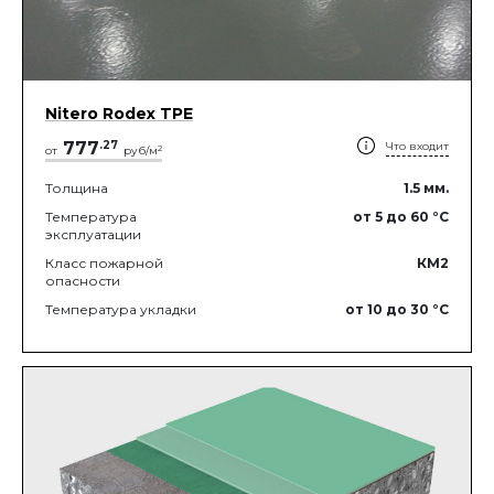
Nitero Rodex TPE
777
.
27
Что входит
2
от
руб/м
Толщина
1.5
мм.
Температура
от 5
до 60
°C
эксплуатации
Класс пожарной
КМ2
опасности
Температура укладки
от 10
до 30
°C