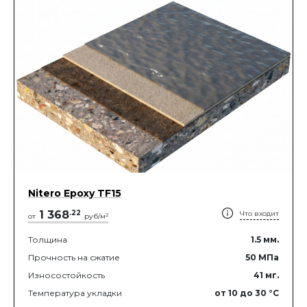
Nitero Epoxy TF15
1 368
.
22
Что входит
2
от
руб/м
Толщина
1.5
мм.
Прочность на сжатие
50
МПа
Износостойкость
41
мг.
Температура укладки
от 10
до 30
°C