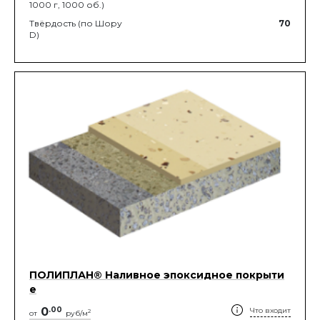
1000 г, 1000 об.)
Твёрдость (по Шору
70
D)
ПОЛИПЛАН® Наливное эпоксидное покрыти
е
0
.
00
Что входит
2
от
руб/м