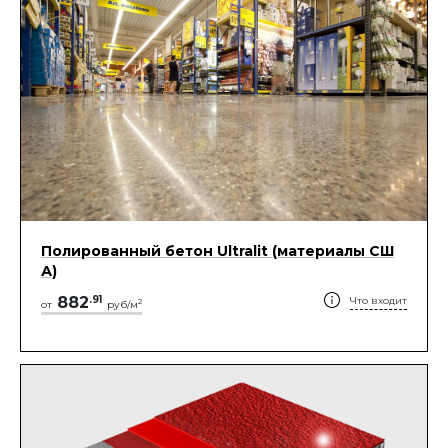
Полированный бетон Ultralit (материалы СШ
А)
882
.
91
Что входит
2
от
руб/м