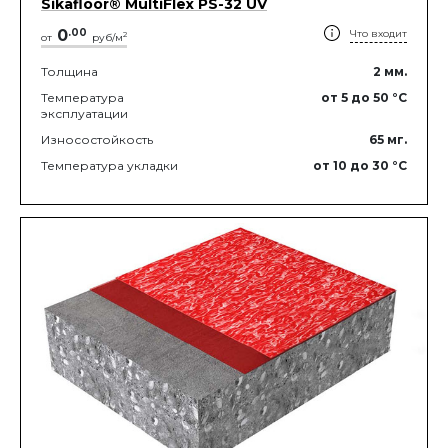
Sikafloor® MultiFlex PS-32 UV
0
.
00
Что входит
2
от
руб/м
Толщина
2
мм.
Температура
от 5
до 50
°C
эксплуатации
Износостойкость
65
мг.
Температура укладки
от 10
до 30
°C