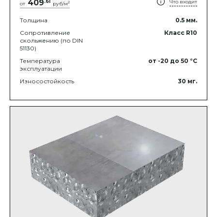
409
.
61
Что входит
2
от
руб/м
Толщина
0.5
мм.
Сопротивление
Класс R10
скольжению (по DIN
51130)
Температура
от -20
до 50
°C
эксплуатации
Износостойкость
30
мг.