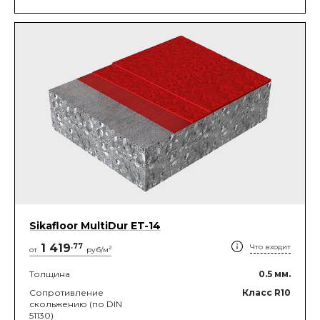
Sikafloor MultiDur ET-14
1 419
.
77
Что входит
2
от
руб/м
Толщина
0.5
мм.
Сопротивление
Класс R10
скольжению (по DIN
51130)