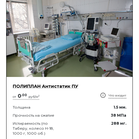
ПОЛИПЛАН Антистатик ПУ
0
.
00
Что входит
2
от
руб/м
Толщина
1.5
мм.
Прочность на сжатие
38
МПа
Истираемость (по
288
мг.
Таберу, колесо Н-18,
1000 г, 1000 об.)