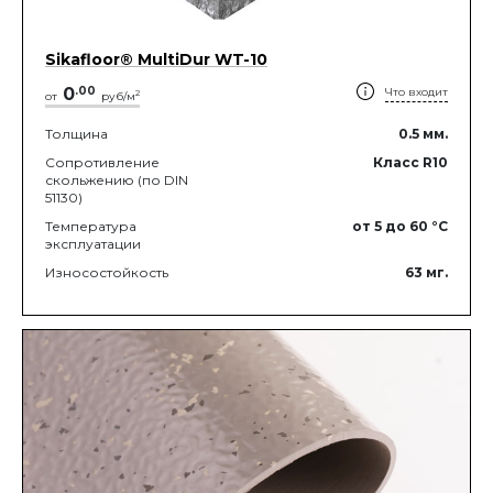
Sikafloor® MultiDur WT-10
0
.
00
Что входит
2
от
руб/м
Толщина
0.5
мм.
Сопротивление
Класс R10
скольжению (по DIN
51130)
Температура
от 5
до 60
°C
эксплуатации
Износостойкость
63
мг.