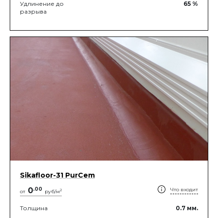
Удлинение до
65
%
разрыва
Sikafloor-31 PurCem
0
.
00
Что входит
2
от
руб/м
Толщина
0.7
мм.