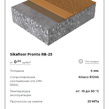
Sikafloor Pronto RB-25
0
.
00
Что входит
2
от
руб/м
Толщина
4
мм.
Сопротивление
Класс R12V4
скольжению (по DIN
51130)
Температура
от -15
до 50
°C
эксплуатации
Прочность на сжатие
25
МПа