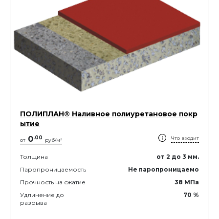
ПОЛИПЛАН® Наливное полиуретановое покр
ытие
0
.
00
Что входит
2
от
руб/м
Толщина
от 2
до 3
мм.
Паропроницаемость
Не паропроницаемо
Прочность на сжатие
38
МПа
Удлинение до
70
%
разрыва