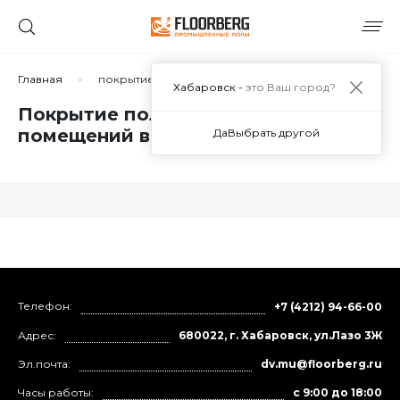
Главная
покрытие пола складских помещений
Хабаровск -
это Ваш город?
Покрытие пола складских
помещений в Хабаровске
Да
Выбрать другой
Телефон:
+7 (4212) 94-66-00
Адрес:
680022, г. Хабаровск, ул.Лазо 3Ж
Эл.почта:
dv.mu@floorberg.ru
Часы работы:
с 9:00 до 18:00