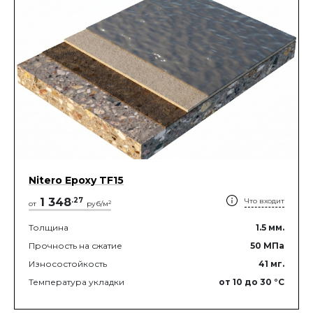
Nitero Epoxy TF15
1 348
.
27
Что входит
2
от
руб/м
Толщина
1.5
мм.
Прочность на сжатие
50
МПа
Износостойкость
41
мг.
Температура укладки
от 10
до 30
°C