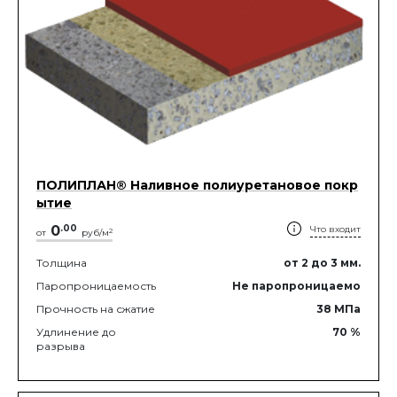
ПОЛИПЛАН® Наливное полиуретановое покр
ытие
0
.
00
Что входит
2
от
руб/м
Толщина
от 2
до 3
мм.
Паропроницаемость
Не паропроницаемо
Прочность на сжатие
38
МПа
Удлинение до
70
%
разрыва