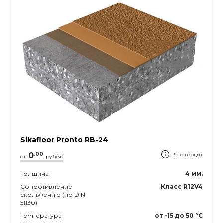
Sikafloor Pronto RB-24
0
.
00
Что входит
2
от
руб/м
Толщина
4
мм.
Сопротивление
Класс R12V4
скольжению (по DIN
51130)
Температура
от -15
до 50
°C