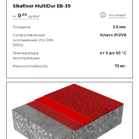
Sikafloor MultiDur EB-39
0
.
00
Что входит
2
от
руб/м
Толщина
2.5
мм.
Сопротивление
Класс R12V6
скольжению (по DIN
51130)
Температура
от 5
до 50
°C
эксплуатации
Износостойкость
75
мг.