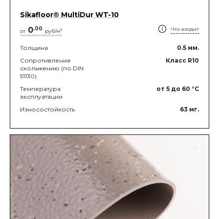
Sikafloor® MultiDur WT-10
0
.
00
Что входит
2
от
руб/м
Толщина
0.5
мм.
Сопротивление
Класс R10
скольжению (по DIN
51130)
Температура
от 5
до 60
°C
эксплуатации
Износостойкость
63
мг.