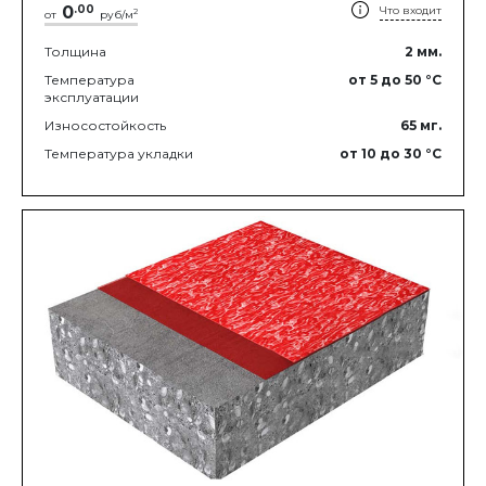
0
.
00
Что входит
2
от
руб/м
Толщина
2
мм.
Температура
от 5
до 50
°C
эксплуатации
Износостойкость
65
мг.
Температура укладки
от 10
до 30
°C