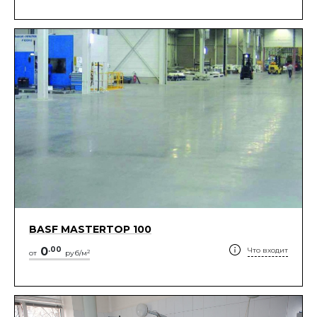
BASF MASTERTOP 100
0
.
00
Что входит
2
от
руб/м