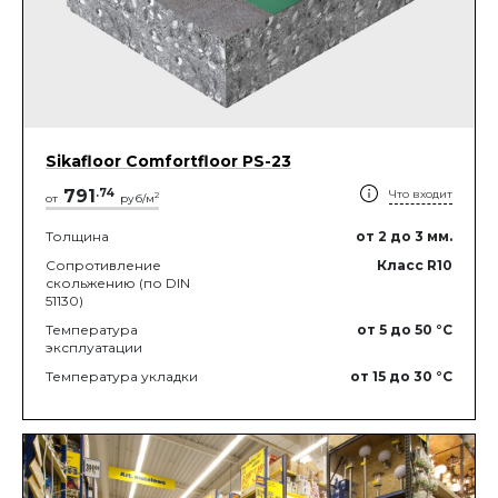
Sikafloor Comfortfloor PS-23
791
.
74
Что входит
2
от
руб/м
Толщина
от 2
до 3
мм.
Сопротивление
Класс R10
скольжению (по DIN
51130)
Температура
от 5
до 50
°C
эксплуатации
Температура укладки
от 15
до 30
°C