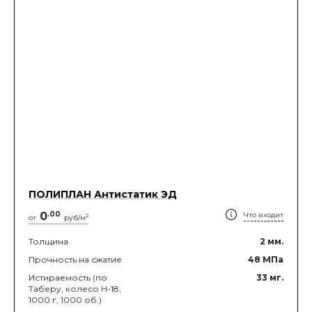
ПОЛИПЛАН Антистатик ЭД
0
.
00
Что входит
2
от
руб/м
Толщина
2
мм.
Прочность на сжатие
48
МПа
Истираемость (по
33
мг.
Таберу, колесо Н-18,
1000 г, 1000 об.)