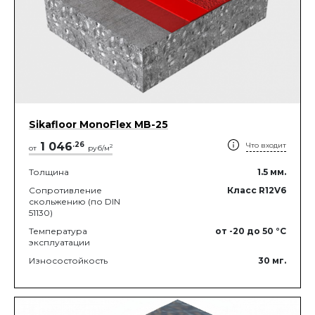
Sikafloor MonoFlex MB-25
1 046
.
26
Что входит
2
от
руб/м
Толщина
1.5
мм.
Сопротивление
Класс R12V6
скольжению (по DIN
51130)
Температура
от -20
до 50
°C
эксплуатации
Износостойкость
30
мг.