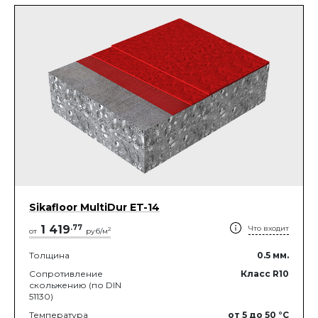
Sikafloor MultiDur ET-14
1 419
.
77
Что входит
2
от
руб/м
Толщина
0.5
мм.
Сопротивление
Класс R10
скольжению (по DIN
51130)
Температура
от 5
до 50
°C