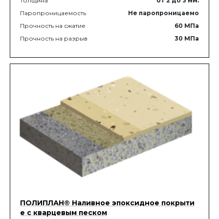
Толщина
от 2
до 3
мм.
Паропроницаемость
Не паропроницаемо
Прочность на сжатие
60
МПа
Прочность на разрыв
30
МПа
ПОЛИПЛАН® Наливное эпоксидное покрыти
е с кварцевым песком