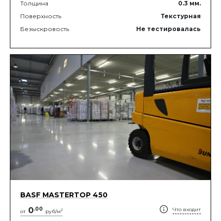
Толщина
0.3
мм.
Поверхность
Текстурная
Безыскровость
Не тестировалась
BASF MASTERTOP 450
0
.
00
Что входит
2
от
руб/м