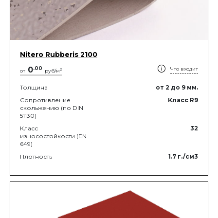
Nitero Rubberis 2100
0
.
00
Что входит
2
от
руб/м
Толщина
от 2
до 9
мм.
Сопротивление
Класс R9
скольжению (по DIN
51130)
Класс
32
износостойкости (EN
649)
Плотность
1.7
г./см3