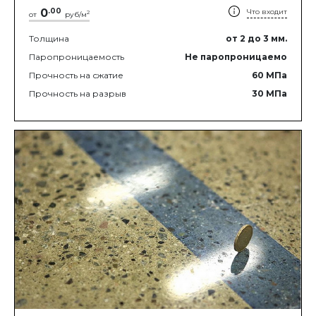
0
.
00
Что входит
2
от
руб/м
Толщина
от 2
до 3
мм.
Паропроницаемость
Не паропроницаемо
Прочность на сжатие
60
МПа
Прочность на разрыв
30
МПа