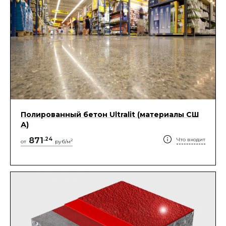
Полированный бетон Ultralit (материалы СШ
А)
871
.
24
Что входит
2
от
руб/м