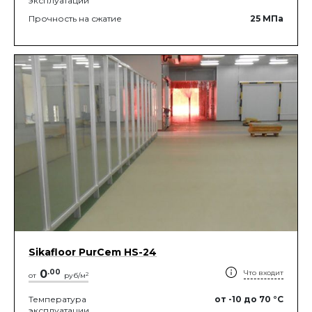
эксплуатации
Прочность на сжатие
25
МПа
Sikafloor PurCem HS-24
0
.
00
Что входит
2
от
руб/м
Температура
от -10
до 70
°C
эксплуатации