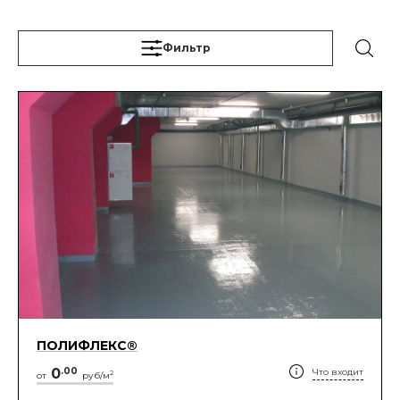
Фильтр
ПОЛИФЛЕКС®
0
.
00
Что входит
2
от
руб/м