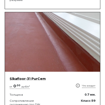
Sikafloor-31 PurCem
0
.
00
Что входит
2
от
руб/м
Толщина
0.7
мм.
Сопротивление
Класс R9
скольжению (по DIN