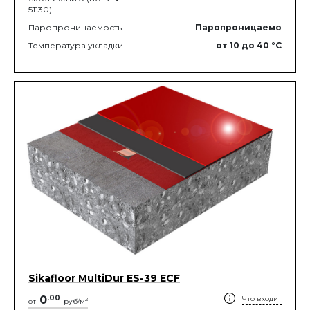
51130)
Паропроницаемость
Паропроницаемо
Температура укладки
от 10
до 40
°C
Sikafloor MultiDur ES-39 ECF
0
.
00
Что входит
2
от
руб/м