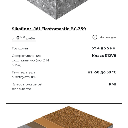
Sikafloor -161.Elastomastic.BC.359
0
.
00
Что входит
2
от
руб/м
Толщина
от 4
до 5
мм.
Сопротивление
Класс R12V8
скольжению (по DIN
51130)
Температура
от -50
до 50
°C
эксплуатации
Класс пожарной
КМ1
опасности