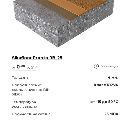
Sikafloor Pronto RB-25
0
.
00
Что входит
2
от
руб/м
Толщина
4
мм.
Сопротивление
Класс R12V4
скольжению (по DIN
51130)
Температура
от -15
до 50
°C
эксплуатации
Прочность на сжатие
25
МПа