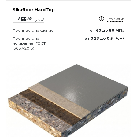
Sikafloor HardTop
455
.
45
Что входит
2
от
руб/м
Прочность на сжатие
от 60
до 80
МПа
Прочность на
от 0.23
до 0.5
г/см²
истирание (ГОСТ
13087-2018)