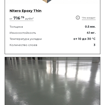
Nitero Epoxy Thin
716
.
79
Что входит
2
от
руб/м
Толщина
0.5
мм.
Износостойкость
41
мг.
Температура укладки
от 10
до 30
°C
Количество слоев
3