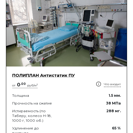
ПОЛИПЛАН Антистатик ПУ
0
.
00
Что входит
2
от
руб/м
Толщина
1.5
мм.
Прочность на сжатие
38
МПа
Истираемость (по
288
мг.
Таберу, колесо Н-18,
1000 г, 1000 об.)
Удлинение до
65
%
разрыва