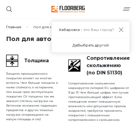
Сортировать по:
Главная
пол для автомойки
Хабаровск -
это Ваш город?
Пол для автомойки в Хабаровске
Да
Выбрать другой
Сбросить
Применить
Сопротивление
Толщина
скольжению
(по DIN 51130)
Толщина промышленного
покрытия влияет на многие
аспекты. Чем больше толщина и
Сопротивление скольжению
ниже стойкость к истиранию,
маркируется литерой R с цифрами от
тем выше срок эксплуатации
9 до 13. Чем больше цифра, тем лучше
покрытия. От толщины так же
противоскользящий эффект. Если
зависит степень нагрузки на
помещение имеет повышенную
бетонное основание падающих
влажность или допускается пролив
предметов и других тяжелых
жидкостей, требуется применять
нагрузок опирающихся на
покрытия с повышенным
малую площадь в см2
сопротивлением к скольжению.