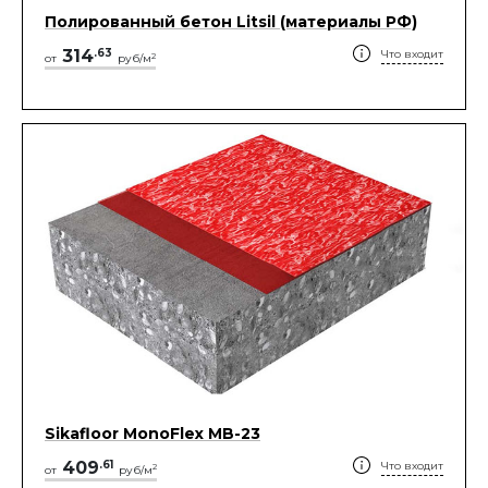
Полированный бетон Litsil (материалы РФ)
314
.
63
Что входит
2
от
руб/м
Sikafloor MonoFlex MB-23
409
.
61
Что входит
2
от
руб/м