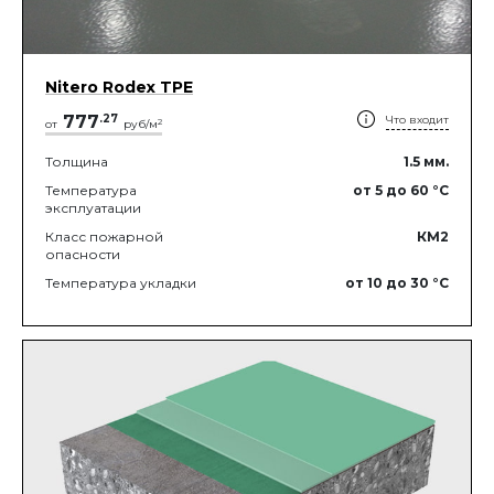
Nitero Rodex TPE
777
.
27
Что входит
2
от
руб/м
Толщина
1.5
мм.
Температура
от 5
до 60
°C
эксплуатации
Класс пожарной
КМ2
опасности
Температура укладки
от 10
до 30
°C