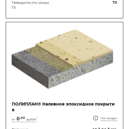
Твёрдость (по Шору
70
D)
ПОЛИПЛАН® Наливное эпоксидное покрыти
е
0
.
00
Что входит
2
от
руб/м