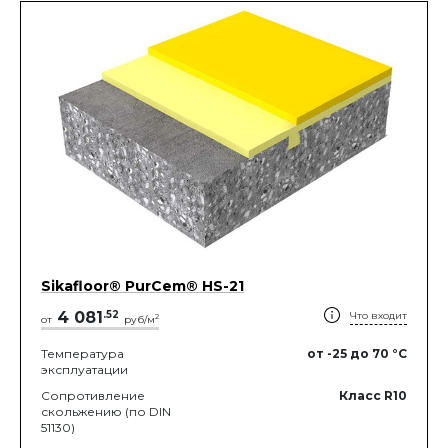
Sikafloor® PurCem® HS-21
4 081
.
52
Что входит
2
от
руб/м
Температура
от -25
до 70
°C
эксплуатации
Сопротивление
Класс R10
скольжению (по DIN
51130)