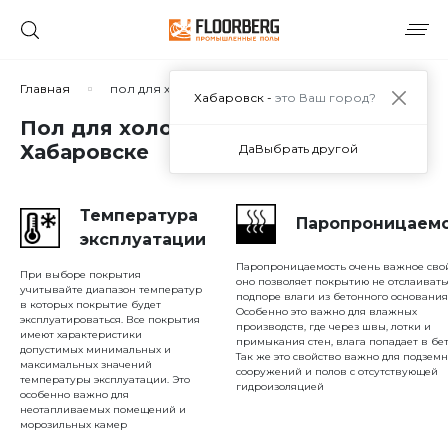
Сортировать по:
Главная
пол для холодильника
Хабаровск -
это Ваш город?
Пол для холодильника в
Хабаровске
Да
Выбрать другой
Сбросить
Применить
Температура
Паропроницаем
эксплуатации
Паропроницаемость очень важное свой
При выборе покрытия
оно позволяет покрытию не отслаивать
учитывайте диапазон температур
подпоре влаги из бетонного основания
в которых покрытие будет
Особенно это важно для влажных
эксплуатироваться. Все покрытия
производств, где через швы, лотки и
имеют характеристики
примыкания стен, влага попадает в бет
допустимых минимальных и
Так же это свойство важно для подзем
максимальных значений
сооружений и полов с отсутствующей
температуры эксплуатации. Это
гидроизоляцией
особенно важно для
неотапливаемых помещений и
морозильных камер