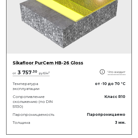
Sikafloor PurCem HB-26 Gloss
3 757
.
30
Что входит
2
от
руб/м
Температура
от -10
до 70
°C
эксплуатации
Сопротивление
Класс R10
скольжению (по DIN
51130)
Паропроницаемость
Паропроницаемо
Толщина
3
мм.