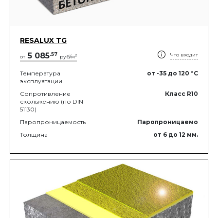
RESALUX TG
5 085
.
57
Что входит
2
от
руб/м
Температура
от -35
до 120
°C
эксплуатации
Сопротивление
Класс R10
скольжению (по DIN
51130)
Паропроницаемость
Паропроницаемо
Толщина
от 6
до 12
мм.