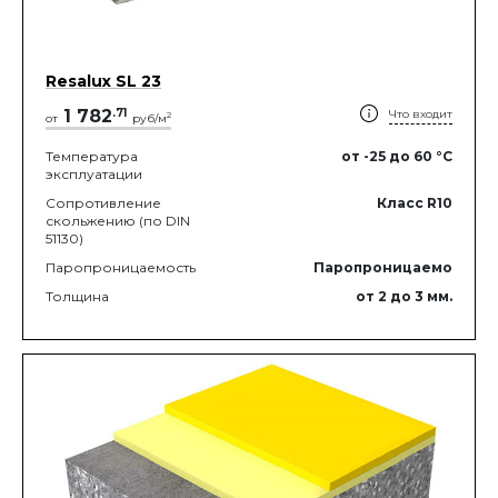
Resalux SL 23
1 782
.
71
Что входит
2
от
руб/м
Температура
от -25
до 60
°C
эксплуатации
Сопротивление
Класс R10
скольжению (по DIN
51130)
Паропроницаемость
Паропроницаемо
Толщина
от 2
до 3
мм.