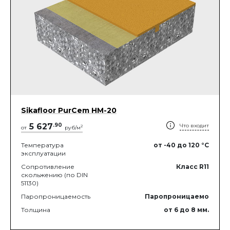
Sikafloor PurCem HМ-20
5 627
.
90
Что входит
2
от
руб/м
Температура
от -40
до 120
°C
эксплуатации
Сопротивление
Класс R11
скольжению (по DIN
51130)
Паропроницаемость
Паропроницаемо
Толщина
от 6
до 8
мм.