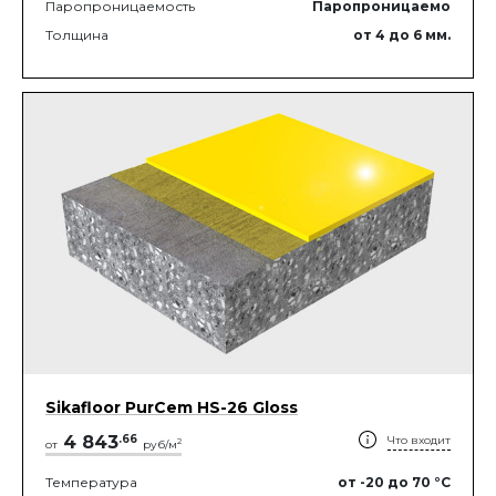
Паропроницаемость
Паропроницаемо
Толщина
от 4
до 6
мм.
Sikafloor PurCem HS-26 Gloss
4 843
.
66
Что входит
2
от
руб/м
Температура
от -20
до 70
°C