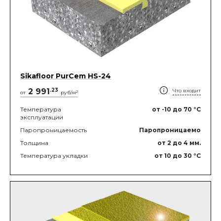
Sikafloor PurCem HS-24
2 991
.
23
Что входит
2
от
руб/м
Температура
от -10
до 70
°C
эксплуатации
Паропроницаемость
Паропроницаемо
Толщина
от 2
до 4
мм.
Температура укладки
от 10
до 30
°C