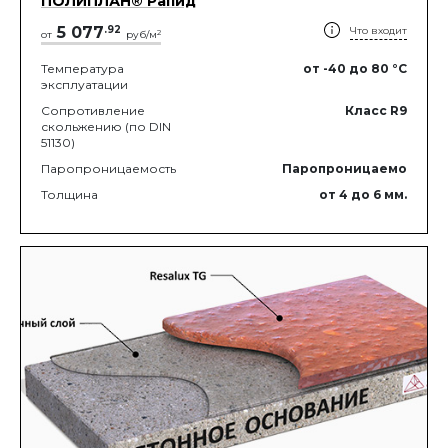
ПОЛИПЛАН® Рапид
5 077
.
92
Что входит
2
от
руб/м
Температура
от -40
до 80
°C
эксплуатации
Сопротивление
Класс R9
скольжению (по DIN
51130)
Паропроницаемость
Паропроницаемо
Толщина
от 4
до 6
мм.