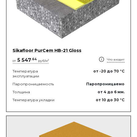
Sikafloor PurCem HB-21 Gloss
5 547
.
64
Что входит
2
от
руб/м
Температура
от -20
до 70
°C
эксплуатации
Паропроницаемость
Паропроницаемо
Толщина
от 4
до 6
мм.
Температура укладки
от 10
до 30
°C