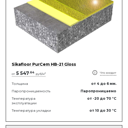
Sikafloor PurCem HB-21 Gloss
5 547
.
64
Что входит
2
от
руб/м
Толщина
от 4
до 6
мм.
Паропроницаемость
Паропроницаемо
Температура
от -20
до 70
°C
эксплуатации
Температура укладки
от 10
до 30
°C