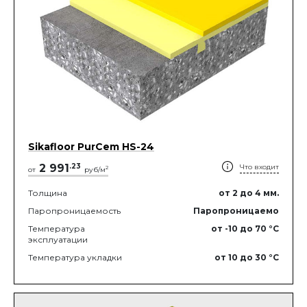
Sikafloor PurCem HS-24
2 991
.
23
Что входит
2
от
руб/м
Толщина
от 2
до 4
мм.
Паропроницаемость
Паропроницаемо
Температура
от -10
до 70
°C
эксплуатации
Температура укладки
от 10
до 30
°C