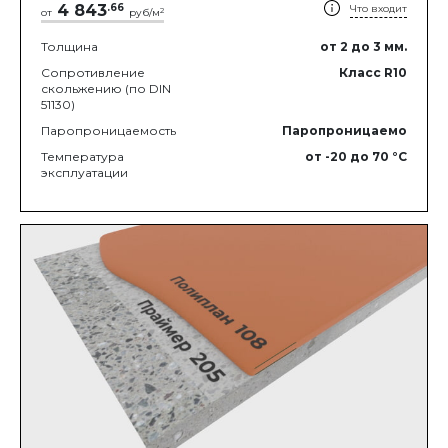
4 843
.
66
Что входит
2
от
руб/м
Толщина
от 2
до 3
мм.
Сопротивление
Класс R10
скольжению (по DIN
51130)
Паропроницаемость
Паропроницаемо
Температура
от -20
до 70
°C
эксплуатации