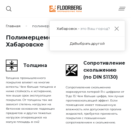
Сортировать по:
Главная
полимерцементное покрытие
Хабаровск -
это Ваш город?
Полимерцементное покрытие в
Хабаровске
Да
Выбрать другой
Сбросить
Применить
Сопротивление
Толщина
скольжению
(по DIN 51130)
Толщина промышленного
покрытия влияет на многие
аспекты. Чем больше толщина и
Сопротивление скольжению
ниже стойкость к истиранию,
маркируется литерой R с цифрами от
тем выше срок эксплуатации
9 до 13. Чем больше цифра, тем лучше
покрытия. От толщины так же
противоскользящий эффект. Если
зависит степень нагрузки на
помещение имеет повышенную
бетонное основание падающих
влажность или допускается пролив
предметов и других тяжелых
жидкостей, требуется применять
нагрузок опирающихся на
покрытия с повышенным
малую площадь в см2
сопротивлением к скольжению.