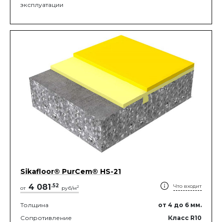
эксплуатации
Sikafloor® PurCem® HS-21
4 081
.
52
Что входит
2
от
руб/м
Толщина
от 4
до 6
мм.
Сопротивление
Класс R10