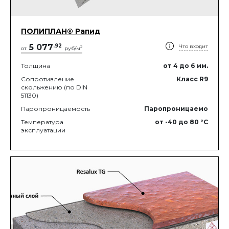
ПОЛИПЛАН® Рапид
5 077
.
92
Что входит
2
от
руб/м
Толщина
от 4
до 6
мм.
Сопротивление
Класс R9
скольжению (по DIN
51130)
Паропроницаемость
Паропроницаемо
Температура
от -40
до 80
°C
эксплуатации