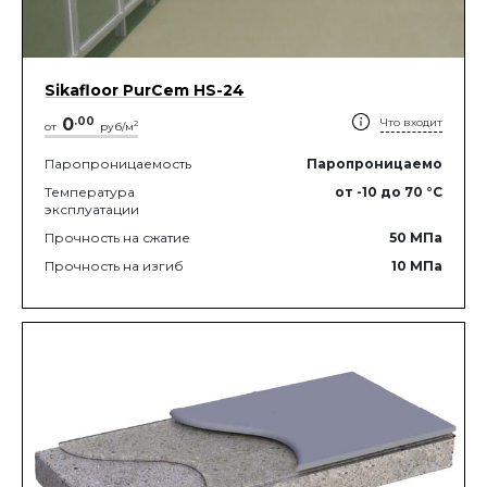
Sikafloor PurCem HS-24
0
.
00
Что входит
2
от
руб/м
Паропроницаемость
Паропроницаемо
Температура
от -10
до 70
°C
эксплуатации
Прочность на сжатие
50
МПа
Прочность на изгиб
10
МПа