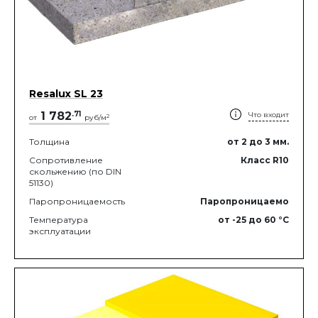
Resalux SL 23
1 782
.
71
Что входит
2
от
руб/м
Толщина
от 2
до 3
мм.
Сопротивление
Класс R10
скольжению (по DIN
51130)
Паропроницаемость
Паропроницаемо
Температура
от -25
до 60
°C
эксплуатации