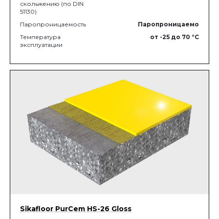
скольжению (по DIN
51130)
Паропроницаемость
Паропроницаемо
Температура
от -25
до 70
°C
эксплуатации
Sikafloor PurCem HS-26 Gloss