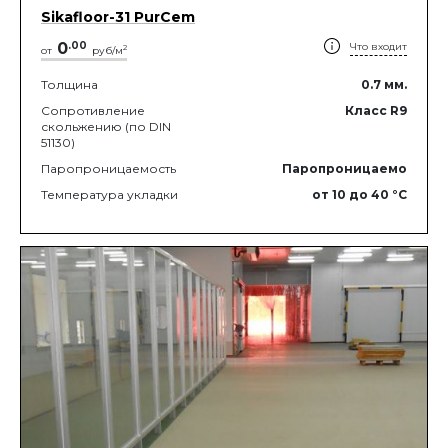
Sikafloor-31 PurCem
0
.
00
Что входит
2
от
руб/м
Толщина
0.7
мм.
Сопротивление
Класс R9
скольжению (по DIN
51130)
Паропроницаемость
Паропроницаемо
Температура укладки
от 10
до 40
°C