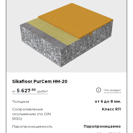
Sikafloor PurCem HМ-20
5 627
.
90
Что входит
2
от
руб/м
Толщина
от 6
до 8
мм.
Сопротивление
Класс R11
скольжению (по DIN
51130)
Паропроницаемость
Паропроницаемо