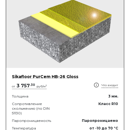
Sikafloor PurCem HB-26 Gloss
3 757
.
30
Что входит
2
от
руб/м
Толщина
3
мм.
Сопротивление
Класс R10
скольжению (по DIN
51130)
Паропроницаемость
Паропроницаемо
Температура
от -10
до 70
°C