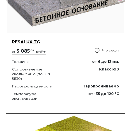
RESALUX TG
5 085
.
57
Что входит
2
от
руб/м
Толщина
от 6
до 12
мм.
Сопротивление
Класс R10
скольжению (по DIN
51130)
Паропроницаемость
Паропроницаемо
Температура
от -35
до 120
°C
эксплуатации