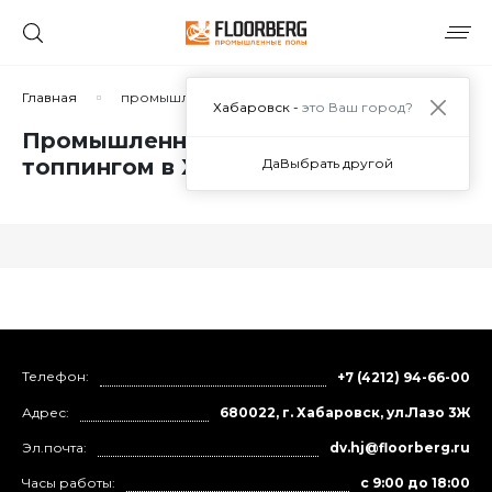
Главная
промышленный бетонный пол топпингом
Хабаровск -
это Ваш город?
Промышленный бетонный пол
топпингом в Хабаровске
Да
Выбрать другой
Телефон:
+7 (4212) 94-66-00
Адрес:
680022, г. Хабаровск, ул.Лазо 3Ж
Эл.почта:
dv.hj@floorberg.ru
Часы работы:
с 9:00 до 18:00