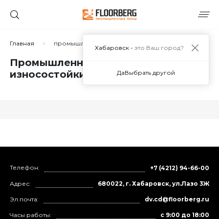
Главная
промышленный наливной пол износостойкий
Хабаровск -
это Ваш город?
Промышленный наливной пол
износостойкий в Хабаровске
Да
Выбрать другой
Телефон:
+7 (4212) 94-66-00
Адрес:
680022, г. Хабаровск, ул.Лазо 3Ж
Эл.почта:
dv.cd@floorberg.ru
Часы работы:
с 9:00 до 18:00