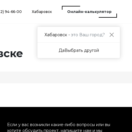
12) 94-66-00
Хабаровск
Онлайн-калькулятор
Хабаровск -
это Ваш город?
вске
Да
Выбрать другой
Если у вас возникли какие-либо вопросы или вы
хотите обсудить проект, напишите нам и мы