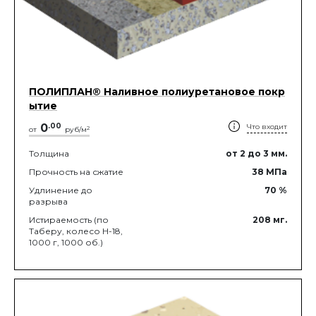
ПОЛИПЛАН® Наливное полиуретановое покр
ытие
0
.
00
Что входит
2
от
руб/м
Толщина
от 2
до 3
мм.
Прочность на сжатие
38
МПа
Удлинение до
70
%
разрыва
Истираемость (по
208
мг.
Таберу, колесо Н-18,
1000 г, 1000 об.)