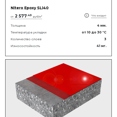
Nitero Epoxy SLi40
2 577
.
49
Что входит
2
от
руб/м
Толщина
4
мм.
Температура укладки
от 10
до 30
°C
Количество слоев
3
Износостойкость
41
мг.