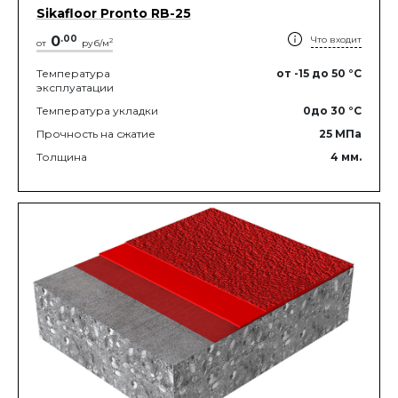
Sikafloor Pronto RB-25
0
.
00
Что входит
2
от
руб/м
Температура
от -15
до 50
°C
эксплуатации
Температура укладки
0
до 30
°C
Прочность на сжатие
25
МПа
Толщина
4
мм.