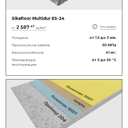
Sikafloor Multidur ES-24
2 587
.
47
Что входит
2
от
руб/м
Толщина
от 1.5
до 3
мм.
Прочность на сжатие
50
МПа
Износостойкость
41
мг.
Температура
от 5
до 50
°C
эксплуатации