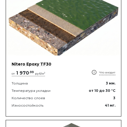
Nitero Epoxy TF30
1 970
.
99
Что входит
2
от
руб/м
Толщина
3
мм.
Температура укладки
от 10
до 30
°C
Количество слоев
3
Износостойкость
41
мг.