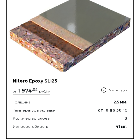
Nitero Epoxy SLi25
1 974
.
34
Что входит
2
от
руб/м
Толщина
2.5
мм.
Температура укладки
от 10
до 30
°C
Количество слоев
3
Износостойкость
41
мг.