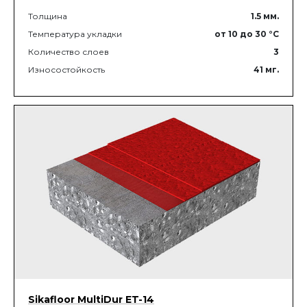
Толщина
1.5
мм.
Температура укладки
от 10
до 30
°C
Количество слоев
3
Износостойкость
41
мг.
Sikafloor MultiDur ET-14