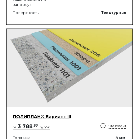
запросу)
Поверхность
Текстурная
ПОЛИПЛАН® Вариант III
3 788
.
83
Что входит
2
от
руб/м
Толщина
4
мм.