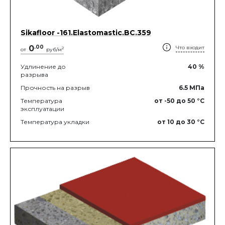
Sikafloor -161.Elastomastic.BC.359
0
.
00
Что входит
2
от
руб/м
Удлинение до
40
%
разрыва
Прочность на разрыв
6.5
МПа
Температура
от -50
до 50
°C
эксплуатации
Температура укладки
от 10
до 30
°C