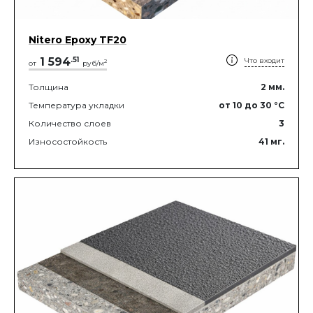
Nitero Epoxy TF20
1 594
.
51
Что входит
2
от
руб/м
Толщина
2
мм.
Температура укладки
от 10
до 30
°C
Количество слоев
3
Износостойкость
41
мг.