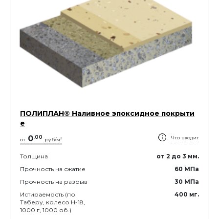
ПОЛИПЛАН® Наливное эпоксидное покрыти
е
0
.
00
Что входит
2
от
руб/м
Толщина
от 2
до 3
мм.
Прочность на сжатие
60
МПа
Прочность на разрыв
30
МПа
Истираемость (по
400
мг.
Таберу, колесо Н-18,
1000 г, 1000 об.)