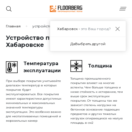
Сортировать по:
Главная
устройство полов паркинга
Хабаровск -
это Ваш город?
Устройство полов паркинга в
Хабаровске
Да
Выбрать другой
Сбросить
Применить
Температура
Толщина
эксплуатации
Толщина промышленного
При выборе покрытия учитывайте
покрытия влияет на многие
диапазон температур в которых
аспекты. Чем больше толщина и
покрытие будет
ниже стойкость к истиранию, тем
эксплуатироваться. Все покрытия
выше срок эксплуатации
имеют характеристики допустимых
покрытия. От толщины так же
минимальных и максимальных
зависит степень нагрузки на
значений температуры
бетонное основание падающих
эксплуатации. Это особенно важно
предметов и других тяжелых
для неотапливаемых помещений и
нагрузок опирающихся на малую
морозильных камер
площадь в см2