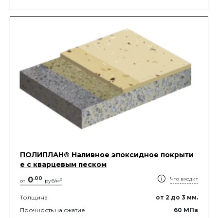
ПОЛИПЛАН® Наливное эпоксидное покрыти
е с кварцевым песком
0
.
00
Что входит
2
от
руб/м
Толщина
от 2
до 3
мм.
Прочность на сжатие
60
МПа