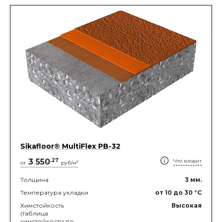
Sikafloor® MultiFlex PB-32
3 550
.
27
Что входит
2
от
руб/м
Толщина
3
мм.
Температура укладки
от 10
до 30
°C
Химстойкость
Высокая
(таблица
химстойкости по