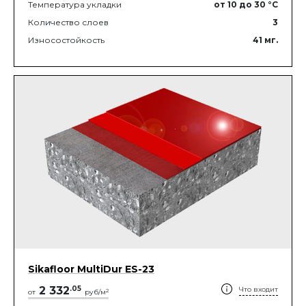
Температура укладки
от 10
до 30
°C
Количество слоев
3
Износостойкость
41
мг.
Sikafloor MultiDur ES-23
2 332
.
05
Что входит
2
от
руб/м