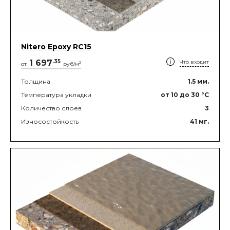
Nitero Epoxy RС15
1 697
.
35
Что входит
2
от
руб/м
Толщина
1.5
мм.
Температура укладки
от 10
до 30
°C
Количество слоев
3
Износостойкость
41
мг.