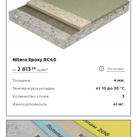
Nitero Epoxy RС40
2 813
.
26
Что входит
2
от
руб/м
Толщина
4
мм.
Температура укладки
от 10
до 30
°C
Количество слоев
3
Износостойкость
41
мг.