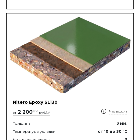
Nitero Epoxy SLi30
2 200
.
59
Что входит
2
от
руб/м
Толщина
3
мм.
Температура укладки
от 10
до 30
°C
Количество слоев
3