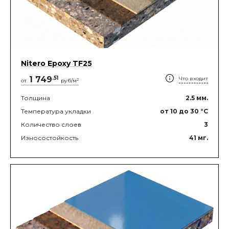
Nitero Epoxy TF25
1 749
.
51
Что входит
2
от
руб/м
Толщина
2.5
мм.
Температура укладки
от 10
до 30
°C
Количество слоев
3
Износостойкость
41
мг.