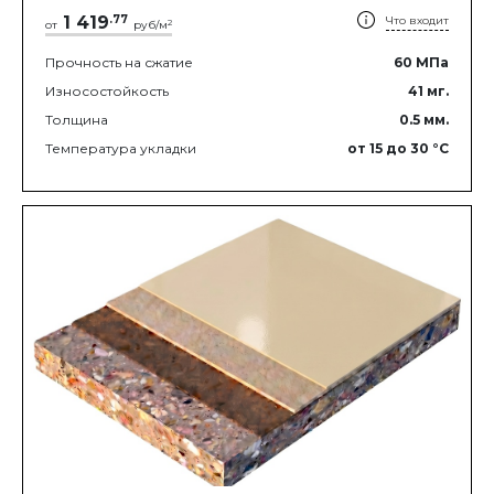
1 419
.
77
Что входит
2
от
руб/м
Прочность на сжатие
60
МПа
Износостойкость
41
мг.
Толщина
0.5
мм.
Температура укладки
от 15
до 30
°C