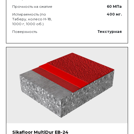
Прочность на сжатие
60
МПа
Истираемость (по
400
мг.
Таберу, колесо Н-18,
1000 г, 1000 об.)
Поверхность
Текстурная
Sikafloor MultiDur EB-24