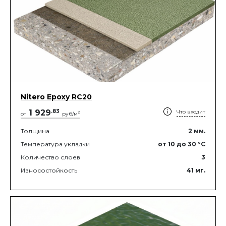
Nitero Epoxy RС20
1 929
.
83
Что входит
2
от
руб/м
Толщина
2
мм.
Температура укладки
от 10
до 30
°C
Количество слоев
3
Износостойкость
41
мг.