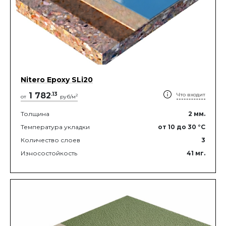
Nitero Epoxy SLi20
1 782
.
13
Что входит
2
от
руб/м
Толщина
2
мм.
Температура укладки
от 10
до 30
°C
Количество слоев
3
Износостойкость
41
мг.