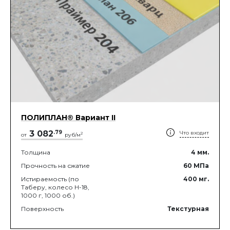
ПОЛИПЛАН® Вариант II
3 082
.
79
Что входит
2
от
руб/м
Толщина
4
мм.
Прочность на сжатие
60
МПа
Истираемость (по
400
мг.
Таберу, колесо Н-18,
1000 г, 1000 об.)
Поверхность
Текстурная