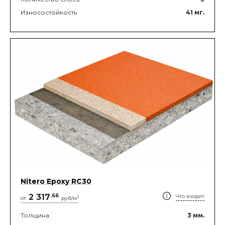
Износостойкость
41
мг.
Nitero Epoxy RС30
2 317
.
66
Что входит
2
от
руб/м
Толщина
3
мм.