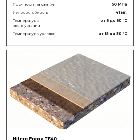
Прочность на сжатие
50
МПа
Износостойкость
41
мг.
Температура
от 5
до 50
°C
эксплуатации
Температура укладки
от 15
до 30
°C
Nitero Epoxy TF40