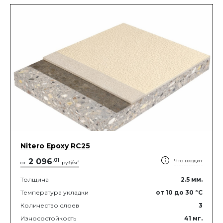
Nitero Epoxy RС25
2 096
.
01
Что входит
2
от
руб/м
Толщина
2.5
мм.
Температура укладки
от 10
до 30
°C
Количество слоев
3
Износостойкость
41
мг.