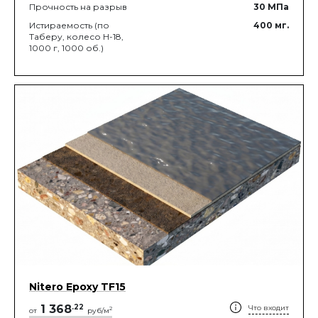
Прочность на разрыв
30
МПа
Истираемость (по
400
мг.
Таберу, колесо Н-18,
1000 г, 1000 об.)
Nitero Epoxy TF15
1 368
.
22
Что входит
2
от
руб/м