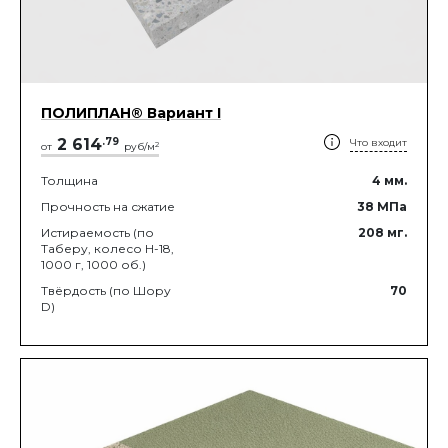
ПОЛИПЛАН® Вариант I
2 614
.
79
Что входит
2
от
руб/м
Толщина
4
мм.
Прочность на сжатие
38
МПа
Истираемость (по
208
мг.
Таберу, колесо Н-18,
1000 г, 1000 об.)
Твёрдость (по Шору
70
D)