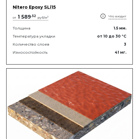
Nitero Epoxy SLi15
1 589
.
52
Что входит
2
от
руб/м
Толщина
1.5
мм.
Температура укладки
от 10
до 30
°C
Количество слоев
3
Износостойкость
41
мг.