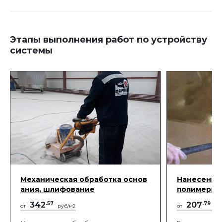
Этапы выполнения работ по устройству
системы
Механическая обработка основ
Нанесение 
ания, шлифование
полимерны
342
.57
207
.79
от
руб/м2
от
ру