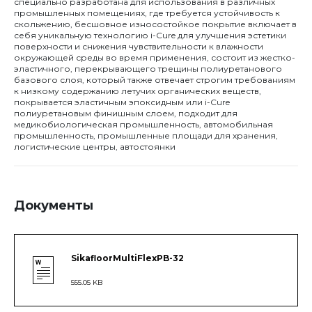
специально разработана для использования в различных
промышленных помещениях, где требуется устойчивость к
скольжению, бесшовное износостойкое покрытие включает в
себя уникальную технологию i-Cure для улучшения эстетики
поверхности и снижения чувствительности к влажности
окружающей среды во время применения, состоит из жестко-
эластичного, перекрывающего трещины полиуретанового
базового слоя, который также отвечает строгим требованиям
к низкому содержанию летучих органических веществ,
покрывается эластичным эпоксидным или i-Cure
полиуретановым финишным слоем, подходит для
медикобиологическая промышленность, автомобильная
промышленность, промышленные площади для хранения,
логистические центры, автостоянки
Документы
SikafloorMultiFlexPB-32
555.05 KB