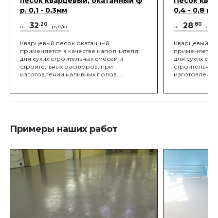
песок кварцевый, окатанный ф
Песок квар
р. 0,1 - 0,3мм
0,4 - 0,8 мм
32
.20
28
.80
от
руб/кг.
от
руб/к
Кварцевый песок окатанный
Кварцевый пе
применяется в качестве наполнителя
применяется 
для сухих строительных смесей и
для сухих стр
строительных растворов, при
строительных
изготовлении наливных полов.
изготовлении
Широкое применение кварцевый
Широкое при
песок окатанный получил в качестве
песок окатанн
заполнителя для детских и спортивных
заполнителя д
площадок, полей для гольфа и конных
площадок, по
манежей.
манежей.
Примеры наших работ