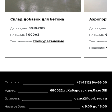
Склад добавок для бетона
Аэропорт Т
Дата сдачи:
09.10.2015
Дата сдачи:
20
Площадь:
1 000м2
Площадь:
420
Тип решения:
Полиуретановые
Тип решения
Решение:
Nit
Телефон:
+7 (4212) 94-66-00
Адрес:
680022, г. Хабаровск, ул.Лазо 3Ж
Эл.почта:
dv.ac@floorberg.ru
Часы работы:
с 9:00 до 18:00