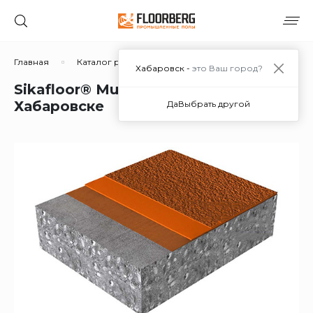
Главная
Каталог решений
Полиуретановые
Sikaf
Хабаровск -
это Ваш город?
Sikafloor® MultiFlex PB-32 в
Хабаровске
Да
Выбрать другой