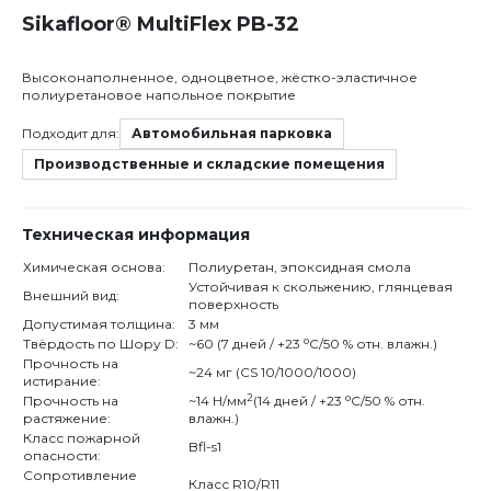
Sikafloor® MultiFlex PB-32
Высоконаполненное, одноцветное, жёстко-эластичное
полиуретановое напольное покрытие
Подходит для:
Автомобильная парковка
Производственные и складские помещения
Техническая информация
Химическая основа:
Полиуретан, эпоксидная смола
Устойчивая к скольжению, глянцевая
Внешний вид:
поверхность
Допустимая толщина:
3 мм
o
Твёрдость по Шору D:
~60 (7 дней / +23
С/50 % отн. влажн.)
Прочность на
~24 мг (СS 10/1000/1000)
истирание:
2
o
Прочность на
~14 Н/мм
(14 дней / +23
С/50 % отн.
растяжение:
влажн.)
Класс пожарной
Bfl-s1
опасности:
Сопротивление
Класс R10/R11