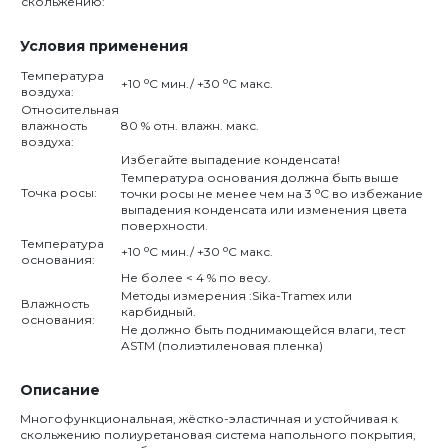
скольжению:
Условия применения
Температура
o
o
+10
С мин./ +30
С макс.
воздуха:
Относительная
влажность
80 % отн. влажн. макс.
воздуха:
Избегайте выпадение конденсата!
Температура основания должна быть выше
o
Точка росы:
точки росы не менее чем на 3
С во избежание
выпадения конденсата или изменения цвета
поверхности.
Температура
o
o
+10
С мин./ +30
С макс.
основания:
Не более < 4 % по весу.
Методы измерения :Sika-Tramex или
Влажность
карбидный.
основания:
Не должно быть поднимающейся влаги, тест
ASTM (полиэтиленовая пленка)
Описание
Многофункциональная, жёстко-эластичная и устойчивая к
скольжению полиуретановая система напольного покрытия,