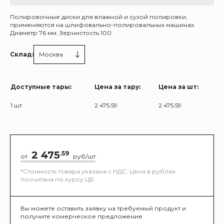
Полировочные диски для влажной и сухой полировки,
применяются на шлифовально-полировальных машинах.
Диаметр 76 мм. Зернистость 100.
Склад:
Москва
Доступные тары:
Цена за тару:
Цена за шт:
1 шт
2 475.59
2 475.59
2 475
.59
от
руб/шт
*Стоимость товара указана с НДС. Цена в рублях
посчитана по курсу ЦБ.
Вы можете оставить заявку на требуемый продукт и
получите комерческое предложение