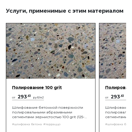
Услуги, применимые с этим материалом
Полирование 100 grit
Полировани
293
.61
293
.61
от
руб/м2
от
руб
Шлифование бетонной поверхности
Шлифование 
полировальными абразивными
полировальн
сегментами зернистостью 100 grit (125-
сегментами зе
150 мкм по ISO77) с помощью роторных
90 мкм по IS
#шлифовка бетона
#терраццо
#шлифовка бето
или планетарных шлифовальных машин,
или планетар
до получения нужной шероховатости
до получения