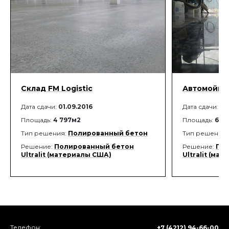
Склад FM Logistic
Автомойка
Дата сдачи:
01.09.2016
Дата сдачи:
01
Площадь:
4 797м2
Площадь:
60м
Тип решения:
Полированный бетон
Тип решения
Решение:
Полированный бетон
Решение:
Пол
Ultralit (материалы США)
Ultralit (ма
Телефон:
+7 (4212) 94-66-00