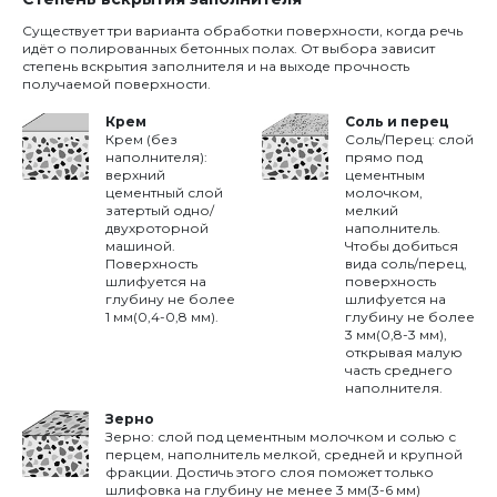
Существует три варианта обработки поверхности, когда речь
идёт о полированных бетонных полах. От выбора зависит
степень вскрытия заполнителя и на выходе прочность
получаемой поверхности.
Крем
Соль и перец
Крем (без
Соль/Перец: слой
наполнителя):
прямо под
верхний
цементным
цементный слой
молочком,
затертый одно/
мелкий
двухроторной
наполнитель.
машиной.
Чтобы добиться
Поверхность
вида соль/перец,
шлифуется на
поверхность
глубину не более
шлифуется на
1 мм(0,4-0,8 мм).
глубину не более
3 мм(0,8-3 мм),
открывая малую
часть среднего
наполнителя.
Зерно
Зерно: слой под цементным молочком и солью с
перцем, наполнитель мелкой, средней и крупной
фракции. Достичь этого слоя поможет только
шлифовка на глубину не менее 3 мм(3-6 мм)