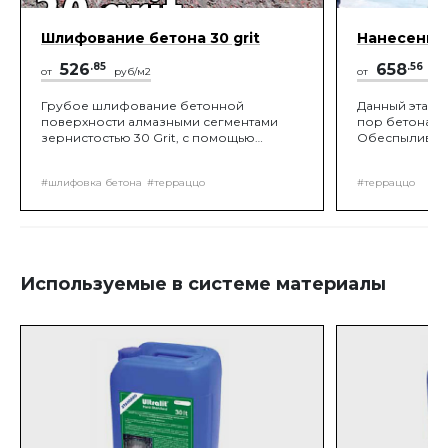
Шлифование бетона 30 grit
Нанесение
526
.85
658
.56
от
руб/м2
от
руб
Грубое шлифование бетонной
Данный этап в
поверхности алмазными сегментами
пор бетона от
зернистостью 30 Grit, с помощью
Обеспыливани
роторных или планетарных
Запечатка по
шлифовальных машин, с подключением
порозаполните
#шлифовка бетона
#терраццо
#терраццо
промышленного пылесоса, до
порозаполни
вскрытия заполнителя.
сегментами зер
помощью рото
шлифовальных
нужной шерох
Используемые в системе материалы