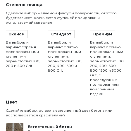
Степень глянца
Сделайте выбор желаемой фактуры поверхности, от этого
будет зависеть количество ступеней полировки и
используемый материал
Эконом
Стандарт
Премиум
Вы выбрали
Вы выбрали
Вы выбрали
вариант с тремя
вариант с пятью
вариант с семью
полировальными
полировальными
полировальными
ступенями,
ступенями,
ступенями,
зернистостью 100,
зернистостью 100,
зернистостью 100,
200 и 400 Grit
200, 400, 600 и
200, 400, 600,
800 Grit
800, 1500 и 3000
Grit, с
последующим
полированием
войлочными
падами
Цвет
Сделайте выбор, оставить естественный цвет бетона или
воспользоваться красителями?
Естественный бетон