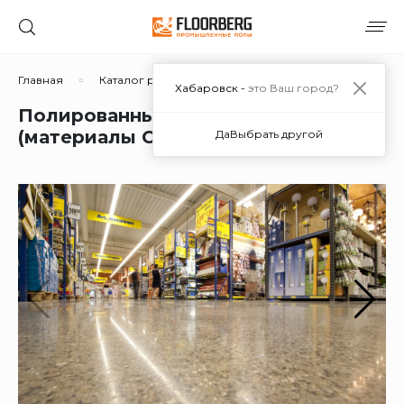
Главная
Каталог решений
Полированный бетон
Хабаровск -
это Ваш город?
Полированный бетон Ultralit
(материалы США) в Хабаровске
Да
Выбрать другой