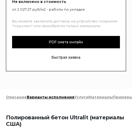
Не включено в стоимость
от 2 027.27 руб/м2 - работы по укладке
Вы можете заключить договор на устройство покрытия
"под ключ" или приобрести только материалы
PDF смета онлайн
Быстрая заявка
Описание
Варианты исполнения
Услуги
Материалы
Пример
Полированный бетон Ultralit (материалы
США)