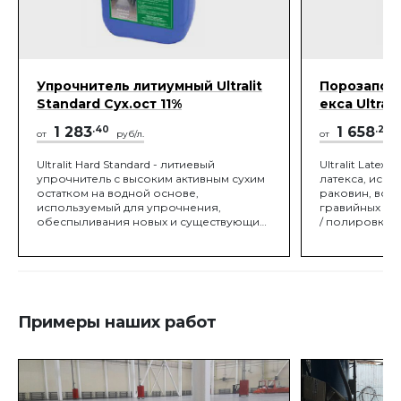
Упрочнитель литиумный Ultralit
Порозаполн
Standard Сух.ост 11%
екса Ultrali
1 283
.40
1 658
.20
от
руб/л.
от
р
Ultralit Hard Standard - литиевый
Ultralit Latex
упрочнитель с высоким активным сухим
латекса, исп
остатком на водной основе,
раковин, воз
используемый для упрочнения,
гравийных гн
обеспыливания новых и существующих
/ полировки 
бетонных полов. ПРИМЕНЯТЬСЯ НА
распыляется
ПОЛАХ: - Торговых центров -
шлифовально
Супермаркетов - Паркингов - Ангаров
с бетонной п
для самолетов - Складов -
раковины на п
Логистических центров -
Latex создает
Производственных помещений - Школ
которая поли
Примеры наших работ
и Университетов - Медицинских
дешевле. После
учреждений - Офисных помещений и
полы более 
т.д…
пропитывают
упрочняющими