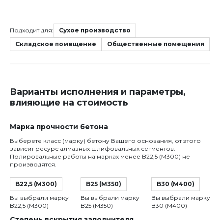
Подходит для:
Сухое производство
Складское помещение
Общественные помещения
Варианты исполнения и параметры,
влияющие на стоимость
Марка прочности бетона
Выберете класс (марку) бетону Вашего основания, от этого
зависит ресурс алмазных шлифовальных сегментов.
Полировальные работы на марках менее B22,5 (M300) не
производятся.
B22,5 (М300)
B25 (М350)
B30 (М400)
Вы выбрали марку
Вы выбрали марку
Вы выбрали марку
B22,5 (М300)
B25 (М350)
B30 (М400)
Степень вскрытия заполнителя