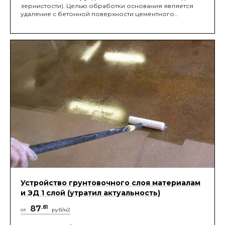
зернистости). Целью обработки основания является
удаление с бетонной поверхности цементного
молочка. Оно образовывает пленку на бетонной
поверхности, которая препятствует монолитному
соединению покрытия и основы.
Устройство грунтовочного слоя материалам
и ЭД 1 слой (утратил актуальность)
87
.81
от
руб/м2