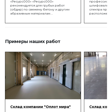
«Ресурс000» «Ресурс000»
профессионал
рекомендуется для грубых работ
шлифовальна
(обдир) по свежему бетону и другим
спектра прим
абразивным материалам.
расположение
Металлическая связка, легированная
эффективному
вольфрамом, и высокопрочные
периферию. 
алмазные порошки обеспечивают
из высокопро
высокую скорость съёма
алюминия, что
обрабатываемого материала и высокий
легче традици
ресурс.
облегчает ра
Примеры наших работ
положениях: 
Склад компании "Оплот мира"
Склад комп