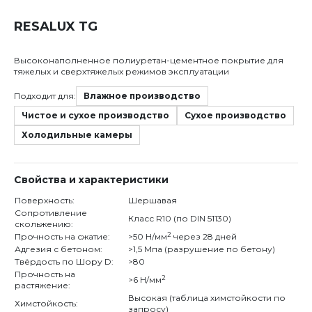
RESALUX TG
Высоконаполненное полиуретан-цементное покрытие для
тяжелых и сверхтяжелых режимов эксплуатации
Подходит для:
Влажное производство
Чистое и сухое производство
Сухое производство
Холодильные камеры
Свойства и характеристики
Поверхность:
Шершавая
Сопротивление
Класс R10 (по DIN 51130)
скольжению:
2
Прочность на сжатие:
>50 Н/мм
через 28 дней
Адгезия с бетоном:
>1,5 Мпа (разрушение по бетону)
Твёрдость по Шору D:
>80
Прочность на
2
>6 Н/мм
растяжение:
Высокая (таблица химстойкости по
Химстойкость:
запросу)