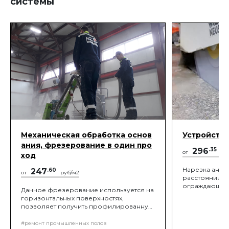
системы
Механическая обработка основ
Устройств
ания, фрезерование в один про
296
.35
от
ру
ход
Нарезка анке
247
.60
от
руб/м2
расстоянии 5-
ограждающих 
Данное фрезерование используется на
деформацион
горизонтальных поверхностях,
позволяет получить профилированную
текстуру бетонной поверхности,
необходимую для увеличения адгезии
#ремонт промышленных полов