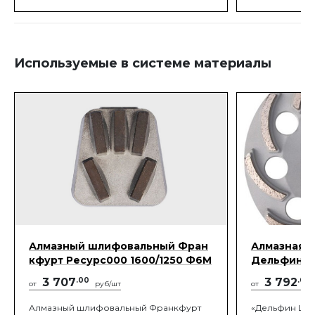
между основанием и покрытием.
Используемые в системе материалы
Алмазный шлифовальный Фран
Алмазная 
кфурт Ресурс000 1600/1250 Ф6М
Дельфин Ls
3 707
.00
3 792
.00
от
руб/шт
от
Алмазный шлифовальный Франкфурт
«Дельфин LS-