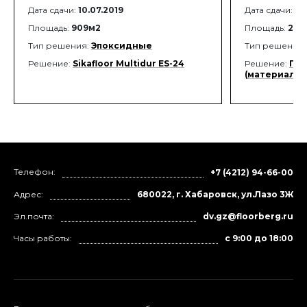
Дата сдачи:
10.07.2019
Дата сдачи:
26
Площадь:
909м2
Площадь:
2 8
Тип решения:
Эпоксидные
Тип решения
Решение:
Sikafloor Multidur ES-24
Решение:
Пол
(материалы 
Телефон:
+7 (4212) 94-66-00
Адрес:
680022, г. Хабаровск, ул.Лазо 3Ж
Эл.почта:
dv.gz@floorberg.ru
Часы работы:
с 9:00 до 18:00