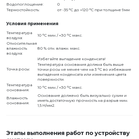
Водопоглощение:
0
o
o
Термостойкость:
от -35
С до +120
С при толщине 9мм
Условия применения
Температура
o
o
10
С мин./ +30
С макс.
воздуха:
Относительная
влажность
80 % отн. влажн. макс.
воздуха:
Избегайте выпадение конденсата!
Температура основания должна быть выше
o
Точка росы:
точки росы не менее чем на 3
С во избежание
выпадения конденсата или изменения цвета
поверхности.
Температура
o
o
10
С мин./ +30
С макс.
основания:
Основание должено быть визуально сухим и
Влажность
иметь достаточную прочность на разрыв мин.
основания:
1,5 Н/мм2.
Этапы выполнения работ по устройству