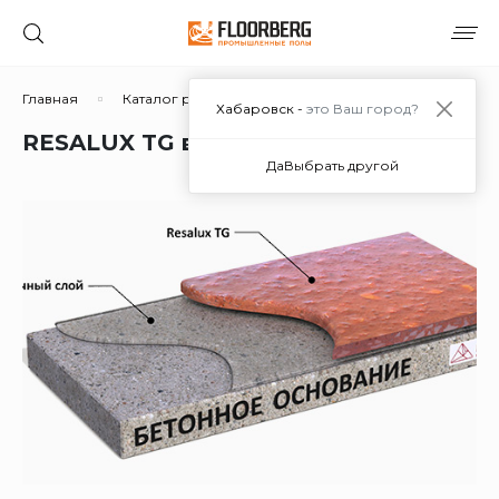
Главная
Каталог решений
Полимерцементные
R
Хабаровск -
это Ваш город?
RESALUX TG в Хабаровске
Да
Выбрать другой