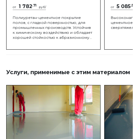
1 782
.71
5 085
.57
от
руб/
от
Полиуретан-цементное покрытие
Высоконапол
полов, с гладкой поверхностью, для
цементное по
промышленных производств. Устойчив
сверхтяжелых
к химическому воздействию и обладает
хорошей стойкостью к абразионному
износу.
Услуги, применимые с этим материалом