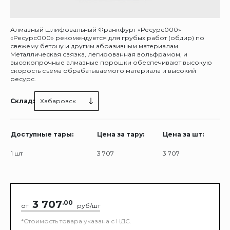
Алмазный шлифовальный Франкфурт «Ресурс000»
«Ресурс000» рекомендуется для грубых работ (обдир) по
свежему бетону и другим абразивным материалам.
Металлическая связка, легированная вольфрамом, и
высокопрочные алмазные порошки обеспечивают высокую
скорость съёма обрабатываемого материала и высокий
ресурс.
Склад:
Хабаровск
Доступные тары:
Цена за тару:
Цена за шт:
1 шт
3 707
3 707
3 707
.00
от
руб/шт
*Стоимость товара указана с НДС.