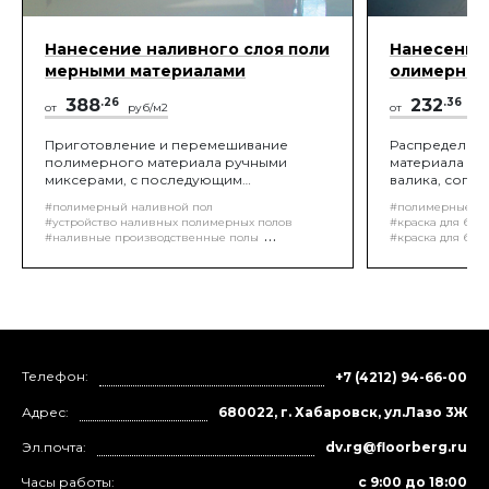
Нанесение наливного слоя поли
Нанесение 
мерными материалами
олимерным
388
.26
232
.36
от
руб/м2
от
руб
Приготовление и перемешивание
Распределен
полимерного материала ручными
материала п
миксерами, с последующим
валика, согла
распределением его по поверхности
нанесения ма
#полимерный наливной пол
#полимерные п
пола, выполняется с помощью
#устройство наливных полимерных полов
#краска для бет
специальной "ракели", либо зубчатого
#наливные производственные полы
#краска для бет
шпателя, помогающие распределить
#полимерные полы
#наливной пол
#обеспыливание
слой заданной проектом толщины, с
#наливной эпоксидный пол
#краска для бет
последующей обработкой игольчатым
#эпоксидный наливной пол
#ремонт промышленных полов
валиком, для удаление воздуха из
#устройство полимерного пола
уложенной смеси.
Телефон:
+7 (4212) 94-66-00
Адрес:
680022, г. Хабаровск, ул.Лазо 3Ж
Эл.почта:
dv.rg@floorberg.ru
Часы работы:
с 9:00 до 18:00