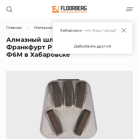
Главная
Материалы
Дополнительные материалы
Хабаровск -
это Ваш город?
Алмазный шлифовальный
Франкфурт Ресурс000 1600/1250
Да
Выбрать другой
Ф6М в Хабаровске