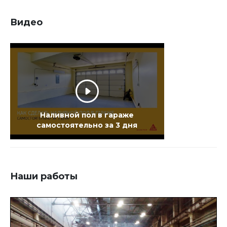
поверхности, которая препятствует
монолитному соединению покрытия и
основы.
Видео
Наливной пол в гараже
самостоятельно за 3 дня
Наши работы