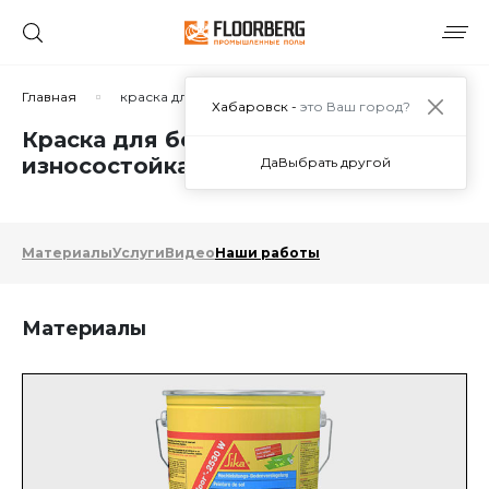
Главная
краска для бетонного пола износостойкая
Хабаровск -
это Ваш город?
Краска для бетонного пола
износостойкая в Хабаровске
Да
Выбрать другой
Материалы
Услуги
Видео
Наши работы
Материалы