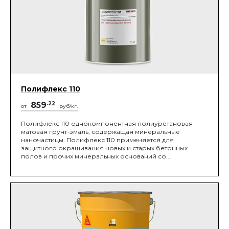
Полифлекс 110
859
.22
от
руб/кг.
Полифлекс 110 однокомпонентная полиуретановая
матовая грунт-эмаль, содержащая минеральные
наночастицы. Полифлекс 110 применяется для
защитного окрашивания новых и старых бетонных
полов и прочих минеральных оснований со
сверхнормативной влажностью. Применяется также для
окрашивания несущих и ограждающих конструкций,
лестниц, металлических и деревянных поверхностей.
Основные области применения: объекты
коммерческой недвижимости, склады,
производственные помещения объектов
машиностроения, химической, легкой и пищевой
промышленности, объектов энергетики, транспорта,