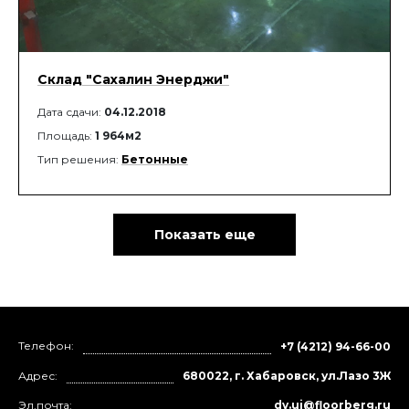
Склад "Сахалин Энерджи"
Дата сдачи:
04.12.2018
Площадь:
1 964м2
Тип решения:
Бетонные
Показать еще
Телефон:
+7 (4212) 94-66-00
Адрес:
680022, г. Хабаровск, ул.Лазо 3Ж
Эл.почта:
dv.ui@floorberg.ru