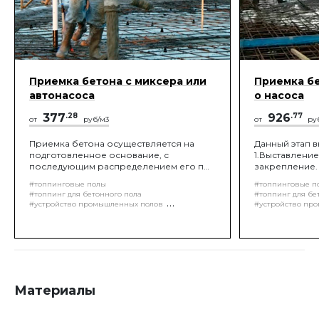
Приемка бетона с миксера или
Приемка бе
автонасоса
о насоса
377
.28
926
.77
от
руб/м3
от
ру
Приемка бетона осуществляется на
Данный этап в
подготовленное основание, с
1.Выставление
последующим распределением его по
закрепление. 
поверхности плиты пола.
подготовленн
#топпинговые полы
#топпинговые п
последующим
#топпинг для бетонного пола
#топпинг для бе
поверхности п
#устройство промышленных полов
#устройство пр
бетонировани
#бетонные полы
#бетонные полы
промывкой во
#промышленные бетонные полы
#промышленные
#устройство промышленных бетонных полов
отведенном м
#устройство пр
#кварцевый топпинг
Материалы